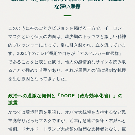
な深い摩擦
このように神のごときビジョンを掲げる一方で、イーロン・
マスクという個人の内面は、幼少期のトラウマと激しい精神
的プレッシャーによって、常に引き裂かれ、血を流していま
す。2021年のテレビ番組で自らが「アスペルガー症候群」
であることを公表した彼は、他人の感情的なサインを読み取
ることが極めて苦手であり、それが周囲との間に深刻な軋轢
を生む原因となってきました。
政治への過激な傾倒と「DOGE（政府効率化省）」の
激震
かつては環境問題を重視し、オバマ大統領を支持するなど民
主党寄りだったマスクですが、近年は急速に保守・右派へと
傾倒。ドナルド・トランプ大統領の熱烈な支持者となり、巨