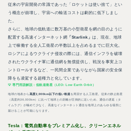
従来の宇宙開発の常識であった「ロケットは使い捨て」とい
う概念が崩壊し、宇宙への輸送コストは劇的に低下しまし
た。
さらに、地球の低軌道に数万基の小型衛星を網の目のように
配置する高速インターネット網
「Starlink」
は、現在、地球
上で稼働する全人工衛星の半数以上を占めるまでに巨大化。
ロシアによるウクライナ侵攻の際には、通信インフラを破壊
されたウクライナ軍に通信網を無償提供し、戦況を事実上コ
ントロールするなど、一民間企業でありながら国家の安全保
障をも凌駕する超権力と化しています。
低軌道衛星（LEO: Low Earth Orbit）
地球の地表から
高度2,000km以下の低い軌道
を周回する人工衛星。従来の静止衛星
（高度約36,000km）に比べて地球との距離が圧倒的に近いため、通信の遅延（タ
イムラグ）が極めて少なく、高速なインターネット通信を地球上のあらゆる場所に
届けることが可能になります。
Tesla：電気自動車をプレミアム化し、クリーンエネル