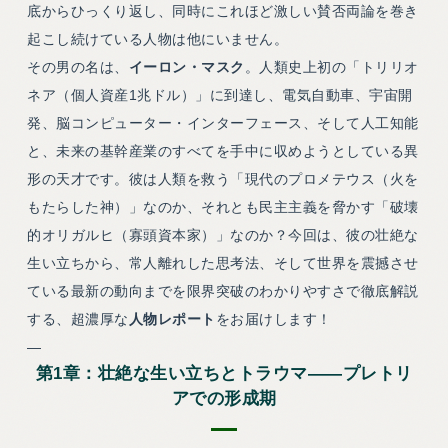
底からひっくり返し、同時にこれほど激しい賛否両論を巻き
起こし続けている人物は他にいません。
その男の名は、
イーロン・マスク
。人類史上初の「トリリオ
ネア（個人資産1兆ドル）」に到達し、電気自動車、宇宙開
発、脳コンピューター・インターフェース、そして人工知能
と、未来の基幹産業のすべてを手中に収めようとしている異
形の天才です。彼は人類を救う「現代のプロメテウス（火を
もたらした神）」なのか、それとも民主主義を脅かす「破壊
的オリガルヒ（寡頭資本家）」なのか？今回は、彼の壮絶な
生い立ちから、常人離れした思考法、そして世界を震撼させ
ている最新の動向までを限界突破のわかりやすさで徹底解説
する、超濃厚な
人物レポート
をお届けします！
—
第1章：壮絶な生い立ちとトラウマ——プレトリ
アでの形成期