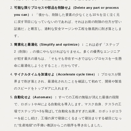
可能な限りプロセスや部品を削除せよ（Delete any part or process
you can）：
「後から、削除した要素の少なくとも10％を泣く泣く元
に戻す羽目になっていないのであれば、それはお前の削除の仕方が甘い
証拠だ」と断言し、過剰な安全マージンや工程を徹底的に削ぎ落としま
す。
簡素化と最適化（Simplify and optimize）：
これは必ず「ステップ
2（削除）」の後にやらなければなりません。多くの優秀なエンジニア
が犯す最大の過ちは、「そもそも存在すべきではないプロセスを一生懸
命に最適化しようとすること」だからです。
サイクルタイムを加速せよ（Accelerate cycle time）：
プロセスが限
界まで削ぎ落とされ、最適化されたことを確認して初めて、開発や製造
のスピードをトップギアに入れます。
自動化せよ（Automate）：
すべての工程の無駄が消えた最後の段階
で、ロボットやAIによる自動化を導入します。マスク自身、テスラの工
場でステップ1〜3を飛ばして自動化を急ぎすぎた結果、ロボットがエラ
ーを起こし続け、工場の床で寝袋にくるまって寝泊まりする破目になっ
た“生産地獄”の手痛い教訓からこの順序を導き出しました。