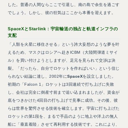
した。普通の人間ならここで引退し、南の島で余生を過ごす
でしょう。しかし、彼の狂気はここから本番を迎えます。
SpaceXとStarlink：宇宙輸送の独占と軌道インフラの
支配
「人類を火星に移住させる」という誇大妄想のような夢を叶
えるため、マスクはロシアへ赴きICBM（大陸間弾道ミサイ
ル）を買い付けようとしますが、足元を見られて交渉は決
裂。「だったら、自分でロケットを作ればいい」という信じ
られない結論に達し、2002年に
SpaceX
を設立しました。
初期の「Falcon 1」ロケットは3回連続で打ち上げに失敗
し、会社は完全に倒産寸前まで追い込まれましたが、資金が
底をつきかけた4回目の打ち上げで見事に成功。その後、彼
らは世界を驚愕させる技術を確立します。宇宙に打ち上げた
ロケットの第1段を、まるで手品のように地上や洋上の無人
船に「垂直着陸」させて再利用する技術です。これにより、