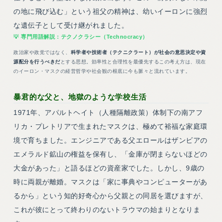
の地に飛び込む」という祖父の精神は、幼いイーロンに強烈
な遺伝子として受け継がれました。
テクノクラシー（Technocracy）
政治家や政党ではなく、
科学者や技術者（テクニクラート）が社会の意思決定や資
源配分を行うべきだ
とする思想。効率性と合理性を最優先するこの考え方は、現在
のイーロン・マスクの経営哲学や社会観の根底に今も脈々と流れています。
暴君的な父と、地獄のような学校生活
1971年、アパルトヘイト（人種隔離政策）体制下の南アフ
リカ・プレトリアで生まれたマスクは、極めて裕福な家庭環
境で育ちました。エンジニアである父エロールはザンビアの
エメラルド鉱山の権益を保有し、「金庫が閉まらないほどの
大金があった」と語るほどの資産家でした。しかし、9歳の
時に両親が離婚。マスクは「家に事典やコンピューターがあ
るから」という知的好奇心から父親との同居を選びますが、
これが彼にとって終わりのないトラウマの始まりとなりま