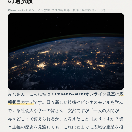
の選択肢
Phoenix-Aichiオンライン教室 ブログ編集部（執筆：広報担当カナデ）
みなさん、こんにちは！
Phoenix-Aichiオンライン教室
の
広
報担当カナデ
です。日々新しい技術やビジネスモデルを学ん
でいる社会人や学生の皆さん、突然ですが「一人の人間が世
界をどこまで変えられるか」と考えたことはありますか？資
本主義の歴史を見渡しても、これほどまでに広範な産業を根