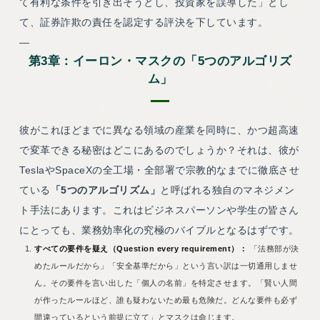
て有利な条件を引き出そうとし、投資家を誤導した」とし
て、証券詐欺の責任を認定する評決を下しています。
—
第3章：イーロン・マスクの「5つのアルゴリズ
ム」
彼がこれほどまでに異なる領域の産業を同時に、かつ超高速
で変革できる秘密はどこにあるのでしょうか？それは、彼が
TeslaやSpaceXの全工場・全部署で宗教的なまでに徹底させ
ている
「5つのアルゴリズム」
と呼ばれる独自のマネジメン
ト手法にあります。これはビジネスパーソンや学生の皆さん
にとっても、業務効率化の究極のバイブルとなるはずです。
すべての要件を疑え（Question every requirement）：
「法務部が決
めたルールだから」「安全基準だから」という言い訳は一切通用しませ
ん。その要件を言い出した「個人の名前」を特定させます。「賢い人間
が作ったルールほど、誰も疑わないため最も危険だ。どんな要件も必ず
間違っているという前提に立て」とマスクは命じます。