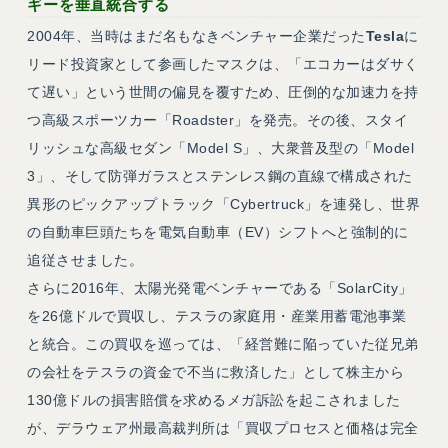
ギーを垂直統合する
2004年、当時はまだ名もなきベンチャー企業だった
Tesla
に
リード投資家として参画したマスクは、「エコカーはダサく
て遅い」という世間の偏見を覆すため、圧倒的な加速力を持
つ高級スポーツカー「Roadster」を発売。その後、スタイ
リッシュな高級セダン「Model S」、大衆普及型の「Model
3」、そして防弾ガラスとステンレス鋼の直線で構成された
異形のピックアップトラック「Cybertruck」を連発し、世界
の自動車巨頭たちを電気自動車（EV）シフトへと強制的に
追従させました。
さらに2016年、太陽光発電ベンチャーである「SolarCity」
を26億ドルで買収し、テスラの家庭用・産業用蓄電池事業
と統合。この買収を巡っては、「経営難に陥っていた従兄弟
の会社をテスラの資金で不当に救済した」として株主から
130億ドルの損害賠償を求めるメガ訴訟を起こされました
が、デラウェア州最高裁判所は「買収プロセスと価格は完全