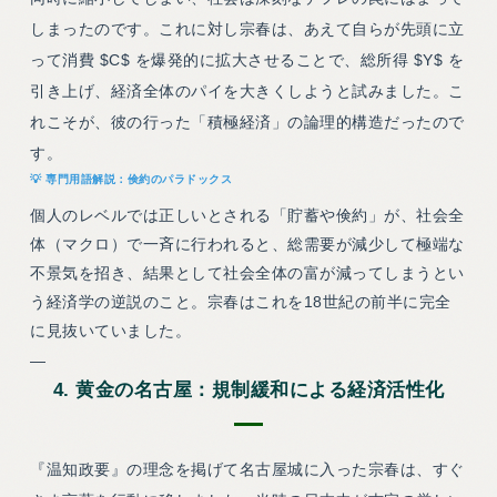
しまったのです。これに対し宗春は、あえて自らが先頭に立
って消費 $C$ を爆発的に拡大させることで、総所得 $Y$ を
引き上げ、経済全体のパイを大きくしようと試みました。こ
れこそが、彼の行った「積極経済」の論理的構造だったので
す。
倹約のパラドックス
個人のレベルでは正しいとされる「貯蓄や倹約」が、社会全
体（マクロ）で一斉に行われると、総需要が減少して極端な
不景気を招き、結果として社会全体の富が減ってしまうとい
う経済学の逆説のこと。宗春はこれを18世紀の前半に完全
に見抜いていました。
—
4. 黄金の名古屋：規制緩和による経済活性化
『温知政要』の理念を掲げて名古屋城に入った宗春は、すぐ