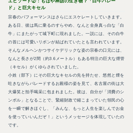
エピソード②：もはや神話の生き物？「白牛パレー
ド」と巨大キセル
宗春のパフォーマンスはさらにエスケレートしていきます。
ある日、彼は馬に乗るのすらやめ、なんと全身真っ白な「白
牛」にまたがって城下町に現れました。一説には、その白牛
の首には可愛いリボンが結ばれていたとも言われています。
そんなメルヘンかつサイケデリックな姿の宗春の口元には、
なんと長さが2間（約3.6メートル）もある特注の巨大な煙管
（キセル）がくゆらされていました。
小姓（部下）にその巨大なキセルの先を持たせ、悠然と煙を
吐きながらパレードするお殿様の姿を見て、名古屋の街は大
大爆笑と拍手喝采に包まれました。彼は、自分が「消費のシ
ンボル」となることで、緊縮財政で縮こまっていた領民の心
を一瞬で解きほぐし、「みんな、もっと人生を楽しんでお金
を使っていいんだぞ！」というメッセージを体現していたの
です。