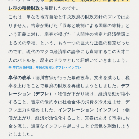
レ型の積極財政
を展開したのです。
これは、単なる地方自治と中央政府の財政方針のズレではあ
りません。吉宗が掲げた「収奪と統制による国家の維持」と
いう正義に対し、宗春が掲げた「人間性の肯定と経済循環に
よる民の幸福」という、もう一つの巨大な正義の相克だった
のです。現代のマクロ経済学の論争にも直結するこの天才二
人のバトルを、歴史のドラマとして紐解いていきましょう。
享保の改革とデフレ・インフレ
享保の改革：
徳川吉宗が行った幕政改革。支出を減らし、税
率を上げることで幕府の財政を再建しようとしました。
デフ
レーション（デフレ）：
物価が下がり続け、経済活動が縮小
すること。吉宗の倹約令は社会全体の消費を冷え込ませ、デ
フレ圧力を強めました。
インフレーション（インフレ）：
物
価が上がり、経済が活性化すること。宗春はあえて市場にお
金を流し、適度なインフレを起こすことで景気を刺激しよう
としました。