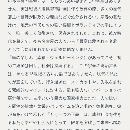
いる宗春の墓碑には、もちろんあの忌まわしい金網はありま
せん。実は戦後の復興都市計画に伴う改葬の際、多くの歴代
藩主の墓碑が財政的な理由などで処分される中、宗春の墓だ
けは、地元の市民たちの強い要望とボランティアの手によっ
て、唯一美しく修復され、保存されました。これは、彼が時
代を超えて、今も名古屋の人々から「最高に愛される名君」
として心に刻まれている証拠に他なりません。
「民の楽しみ（幸福・ウェルビーイング）があってこそ、初
めて経済は回り、社会は持続する」。この宗春の統治哲学
は、単なる18世紀の古いお話ではありません。現代の私た
ちが直面している、行き過ぎたコストカットや、失敗を恐れ
る緊縮的なマインドに対する、最も強力なイノベーションの
羅針盤です。吉宗という巨大な国家権力にただ一人で抗い、
人間性の解放と繁栄のパラダイムを追い求めた徳川宗春。彼
が命をかけて示した「もう一つの正義」は、成熟社会を生き
る私たち学生や社会人にとって、限界を突破して未来へ踏み