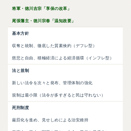
将軍・徳川吉宗「享保の改革」
尾張藩主・徳川宗春「温知政要」
基本方針
収奪と統制、徹底した質素倹約（デフレ型）
慈悲と自由、積極経済による経済循環（インフレ型）
法と規制
新しい法令を次々と発布、管理体制の強化
規制は最小限（法令が多すぎると民は守れない）
死刑制度
厳罰化を進め、見せしめによる治安維持