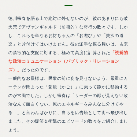
徳川宗春を語る上で絶対に外せないのが、彼のあまりにも破
天荒でアヴァンギャルド（前衛的）な奇行の数々です。しか
し、これらを単なるお坊ちゃんの「お遊び」や「贅沢の道
楽」と片付けてはいけません。彼の派手な振る舞いは、吉宗
の禁欲的な支配に対する、極めて高度に計算された
「視覚的
な政治コミュニケーション（パブリック・リレーション
ズ）」
だったのです。
一般的なお殿様は、民衆の前に姿を見せないよう、厳重にカ
ーテンが閉まった「駕籠（かご）」に乗って静かに移動する
のが常識でした。しかし宗春は「リーダーの顔が見えない政
治なんて面白くない。俺のエネルギーをみんなに分けてや
る！」と言わんばかりに、自らを広告塔として街へ飛び出し
ました。その爆笑＆衝撃のエピソードの数々をご紹介しまし
ょう。