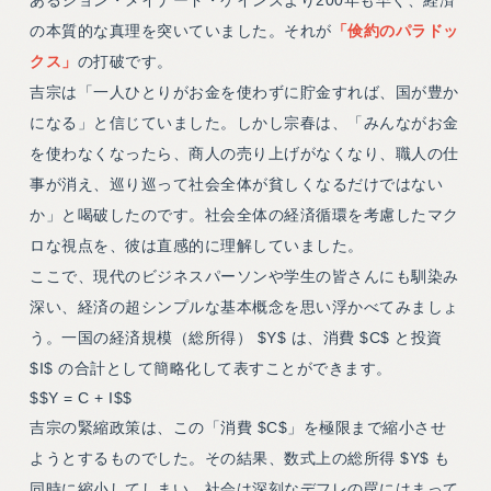
あるジョン・メイナード・ケインズより200年も早く、経済
の本質的な真理を突いていました。それが
「倹約のパラドッ
クス」
の打破です。
吉宗は「一人ひとりがお金を使わずに貯金すれば、国が豊か
になる」と信じていました。しかし宗春は、「みんながお金
を使わなくなったら、商人の売り上げがなくなり、職人の仕
事が消え、巡り巡って社会全体が貧しくなるだけではない
か」と喝破したのです。社会全体の経済循環を考慮したマク
ロな視点を、彼は直感的に理解していました。
ここで、現代のビジネスパーソンや学生の皆さんにも馴染み
深い、経済の超シンプルな基本概念を思い浮かべてみましょ
う。一国の経済規模（総所得） $Y$ は、消費 $C$ と投資
$I$ の合計として簡略化して表すことができます。
$$Y = C + I$$
吉宗の緊縮政策は、この「消費 $C$」を極限まで縮小させ
ようとするものでした。その結果、数式上の総所得 $Y$ も
同時に縮小してしまい、社会は深刻なデフレの罠にはまって