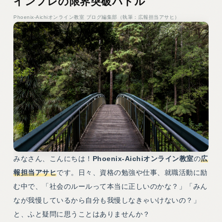
インフレの限界突破バトル
Phoenix-Aichiオンライン教室 ブログ編集部（執筆：広報担当アサヒ）
みなさん、こんにちは！
Phoenix-Aichiオンライン教室
の
広
報担当アサヒ
です。日々、資格の勉強や仕事、就職活動に励
む中で、「社会のルールって本当に正しいのかな？」「みん
なが我慢しているから自分も我慢しなきゃいけないの？」
と、ふと疑問に思うことはありませんか？