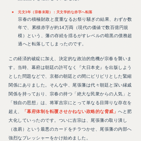
元文3年（宗春末期）：天文学的な赤字へ転落
宗春の積極財政と度重なるお祭り騒ぎの結果、わずか数
年で、累積赤字が約14万両（現代の価値で数百億円規
模）という、藩の存続を揺るがすレベルの暗黒の債務超
過へと転落してしまったのです。
この経済的破綻に加え、決定的な政治的危機が宗春を襲いま
す。当時、幕府は朝廷の許可なく『大日本史』を出版しよう
とした問題などで、京都の朝廷との間にピリピリとした緊縮
関係にありました。そんな中、尾張藩は代々朝廷と深い縁戚
関係を持っており、宗春の持つ「絶大な民衆からの人気」と
「独自の思想」は、将軍吉宗にとって単なる目障りな存在を
超え、
「幕府体制を転覆させかねない政略的な脅威」
へと肥
大化していったのです。ついに吉宗は、尾張藩の取り潰し
（改易）という最悪のカードをチラつかせ、尾張藩の内部へ
強烈なプレッシャーをかけ始めました。