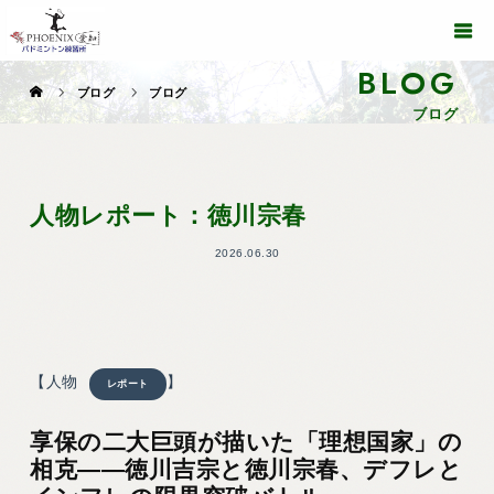
BLOG
ブログ
ブログ
ブログ
人物レポート：徳川宗春
2026.06.30
【人物
】
レポート
享保の二大巨頭が描いた「理想国家」の
相克――徳川吉宗と徳川宗春、デフレと