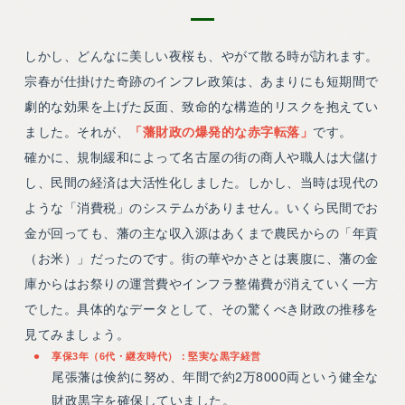
しかし、どんなに美しい夜桜も、やがて散る時が訪れます。
宗春が仕掛けた奇跡のインフレ政策は、あまりにも短期間で
劇的な効果を上げた反面、致命的な構造的リスクを抱えてい
ました。それが、
「藩財政の爆発的な赤字転落」
です。
確かに、規制緩和によって名古屋の街の商人や職人は大儲け
し、民間の経済は大活性化しました。しかし、当時は現代の
ような「消費税」のシステムがありません。いくら民間でお
金が回っても、藩の主な収入源はあくまで農民からの「年貢
（お米）」だったのです。街の華やかさとは裏腹に、藩の金
庫からはお祭りの運営費やインフラ整備費が消えていく一方
でした。具体的なデータとして、その驚くべき財政の推移を
見てみましょう。
享保3年（6代・継友時代）：堅実な黒字経営
尾張藩は倹約に努め、年間で約2万8000両という健全な
財政黒字を確保していました。