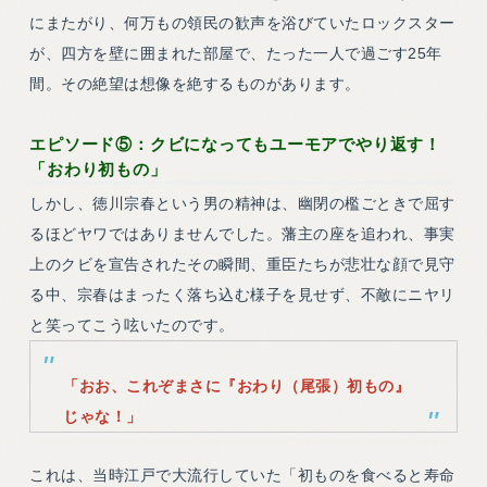
にまたがり、何万もの領民の歓声を浴びていたロックスター
が、四方を壁に囲まれた部屋で、たった一人で過ごす25年
間。その絶望は想像を絶するものがあります。
エピソード⑤：クビになってもユーモアでやり返す！
「おわり初もの」
しかし、徳川宗春という男の精神は、幽閉の檻ごときで屈す
るほどヤワではありませんでした。藩主の座を追われ、事実
上のクビを宣告されたその瞬間、重臣たちが悲壮な顔で見守
る中、宗春はまったく落ち込む様子を見せず、不敵にニヤリ
と笑ってこう呟いたのです。
「おお、これぞまさに『おわり（尾張）初もの』
じゃな！」
これは、当時江戸で大流行していた「初ものを食べると寿命