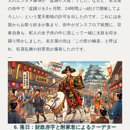
大のエンタメ爆弾が「盆踊り大会」でした。なんと、名古屋
の街中で「盆踊りを2ヶ月間、24時間ぶっ続けで開催してよ
ろしい」という驚天動地の許可を出したのです。これには全
国からお祭り好きが集まり、街中がダンスフロア状態に。宗
春自身も、町人の女子供の中に混じって一緒に太鼓を叩き、
踊り明かしました。名古屋の街は「この世の極楽」と呼ば
れ、狂喜乱舞の好景気が爆発したのです。
—
6. 落日：財政赤字と附家老によるクーデター