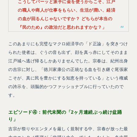
こうしてパーッと派手に金を使うからこそ、江戸
の職人や商人が仕事をもらい、生活が潤い、経済
の血が回るんじゃないですか？ どちらが本当の
『民のため』の政治だと思われますかな？」
このあまりにも完璧なマクロ経済学の「ド正論」を突きつけ
られた使者は、ぐうの音も出ず、顔を真っ赤にしてそのまま
江戸城へ逃げ帰るしかありませんでした。宗春は、紀州出身
の吉宗に対し、「徳川家康公の正統なる血を引き継ぐ尾張家
こそが、真に民を豊かにする知恵を持っている」という権威
の誇示を、頭脳的かつファッショナブルに行っていたので
す。
エピソード④：前代未聞の「2ヶ月連続ぶっ続け盆踊
り」
吉宗が祭りやエンタメを厳しく規制する中、宗春が放った最