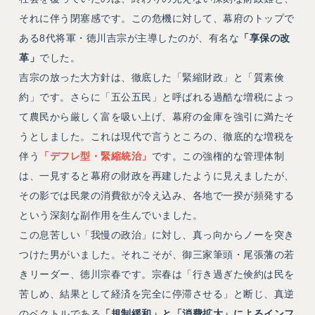
それに伴う閉塞感です。この危機に対して、幕府のトップで
ある8代将軍・徳川吉宗が主導したのが、有名な
「享保の改
革」
でした。
吉宗の放った大方針は、徹底した「緊縮財政」と「質素倹
約」です。さらに「五公五民」と呼ばれる過酷な増税によっ
て農民から厳しく富を吸い上げ、幕府の金庫を強引に満たそ
うとしました。これは現代で言うところの、徹底的な増税を
伴う
「デフレ型・緊縮統治」
です。この強権的な管理体制
は、一見すると幕府の財政を再建したように見えましたが、
その影では民衆の消費欲が冷え込み、各地で一揆が頻発する
という深刻な副作用を生んでいました。
この息苦しい「我慢の政治」に対し、真っ向からノーを突き
つけた男がいました。それこそが、御三家筆頭・尾張藩の若
きリーダー、徳川宗春です。宗春は「行き過ぎた倹約は民を
苦しめ、結果として経済を完全に停滞させる」と断じ、真逆
のベクトルである
「規制緩和」と「消費拡大」によるインフ