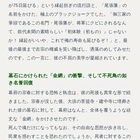
が75日延びる」という縁起担ぎの流行語と、「尾張藩」の
名前をかけた、極上のブラックジョークでした。「御三家の
筆頭であるこの名門・尾張藩が、将軍にクビにされるなん
て、前代未聞の素晴らしい『初体験（初もの）』じゃない
か！ 縁起がいいや、これで俺の寿命も延びるぞ！」と、最
後の最後まで吉宗の権威を笑い飛ばし、洒落のめしてみせた
のです。この一言に、彼の不屈の美学が凝縮されています。
墓石にかけられた「金網」の衝撃、そして不死鳥の如
き名誉回復
幕府の宗春に対する恐怖と執念は、彼の死後も異常な形で続
きました。宗春が没した後、大須の菩提寺・建中寺に埋葬さ
れた彼の墓石に対して、幕府はなんと、全体を覆うような頑
丈な「金網」をかけさせたのです。
死んで魂だけになってもなお、その自由な思想が歩き出し、
民衆を惑わすことを恐れたのでしょうか。死者に対するこの