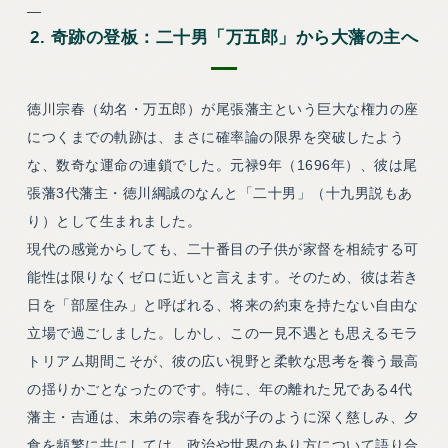
—
2. 奇跡の登板：二十男「万五郎」から大藩の主へ
徳川宗春（幼名・万五郎）が尾張藩主という巨大な権力の座
につくまでの軌跡は、まさに確率論の限界を突破したよう
な、数奇な運命の連鎖でした。元禄9年（1696年）、彼は尾
張藩3代藩主・徳川綱誠のなんと「二十男」（十九男説もあ
り）として生まれました。
現代の感覚からしても、二十番目の子供が家督を相続する可
能性は限りなくゼロに近いと言えます。そのため、彼は若き
日を「部屋住み」と呼ばれる、将来の約束を持たない自由な
立場で過ごしました。しかし、この一見不遇とも思えるモラ
トリアム期間こそが、彼の広い視野と柔軟な思考を養う最高
の揺りかごとなったのです。特に、年の離れた兄である4代
藩主・吉通は、末弟の宗春を我が子のように深く慈しみ、夕
食を頻繁に共にしては、政治や世界のあり方について語り合