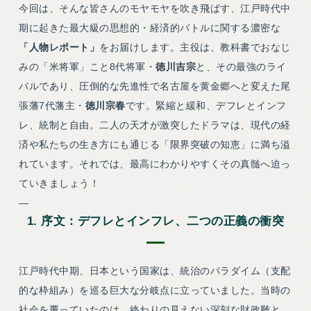
今回は、そんな皆さんのモヤモヤを吹き飛ばす、江戸時代中
期に起きた最大級の思想的・経済的バトルに関する濃密な
「人物レポート」
をお届けします。主役は、教科書でおなじ
みの「米将軍」こと8代将軍・
徳川吉宗
と、その最強のライ
バルであり、圧倒的な先進性で名古屋を黄金郷へと変えた尾
張藩7代藩主・
徳川宗春
です。緊縮と緩和、デフレとインフ
レ、統制と自由。二人の天才が激突したドラマは、現代の経
済や私たちの生き方にも通じる「限界突破の知恵」に満ち溢
れています。それでは、最高にわかりやすくその真髄へ迫っ
ていきましょう！
—
1. 序文：デフレとインフレ、二つの正義の衝突
江戸時代中期、日本という国家は、統治のパラダイム（支配
的な枠組み）を巡る巨大な分岐点に立っていました。当時の
社会を覆っていたのは、終わりの見えない深刻な財政難と、