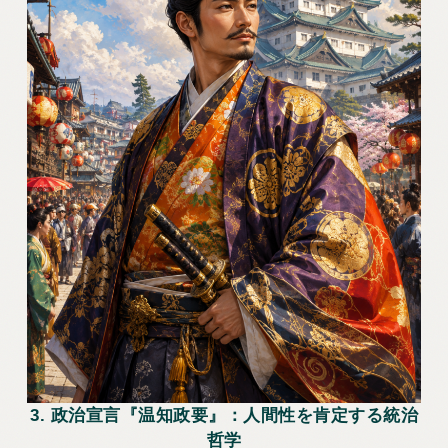
3. 政治宣言『温知政要』：人間性を肯定する統治
哲学