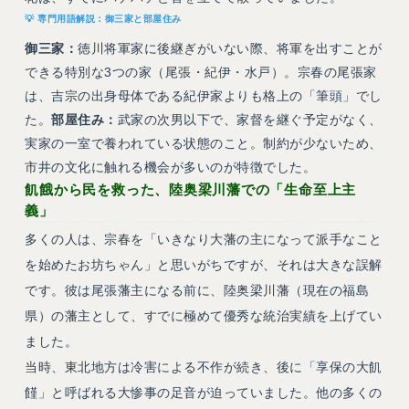
御三家と部屋住み
御三家：
徳川将軍家に後継ぎがいない際、将軍を出すことが
できる特別な3つの家（尾張・紀伊・水戸）。宗春の尾張家
は、吉宗の出身母体である紀伊家よりも格上の「筆頭」でし
た。
部屋住み：
武家の次男以下で、家督を継ぐ予定がなく、
実家の一室で養われている状態のこと。制約が少ないため、
市井の文化に触れる機会が多いのが特徴でした。
飢餓から民を救った、陸奥梁川藩での「生命至上主
義」
多くの人は、宗春を「いきなり大藩の主になって派手なこと
を始めたお坊ちゃん」と思いがちですが、それは大きな誤解
です。彼は尾張藩主になる前に、陸奥梁川藩（現在の福島
県）の藩主として、すでに極めて優秀な統治実績を上げてい
ました。
当時、東北地方は冷害による不作が続き、後に「享保の大飢
饉」と呼ばれる大惨事の足音が迫っていました。他の多くの