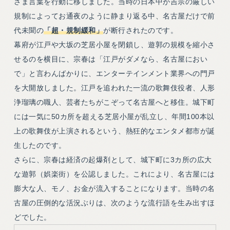
さま言葉を行動に移しました。当時の日本中が吉宗の厳しい
規制によってお通夜のように静まり返る中、名古屋だけで前
代未聞の
「超・規制緩和」
が断行されたのです。
幕府が江戸や大坂の芝居小屋を閉鎖し、遊郭の規模を縮小さ
せるのを横目に、宗春は「江戸がダメなら、名古屋におい
で」と言わんばかりに、エンターテインメント業界への門戸
を大開放しました。江戸を追われた一流の歌舞伎役者、人形
浄瑠璃の職人、芸者たちがこぞって名古屋へと移住。城下町
には一気に50カ所を超える芝居小屋が乱立し、年間100本以
上の歌舞伎が上演されるという、熱狂的なエンタメ都市が誕
生したのです。
さらに、宗春は経済の起爆剤として、城下町に3カ所の広大
な遊郭（娯楽街）を公認しました。これにより、名古屋には
膨大な人、モノ、お金が流入することになります。当時の名
古屋の圧倒的な活況ぶりは、次のような流行語を生み出すほ
どでした。