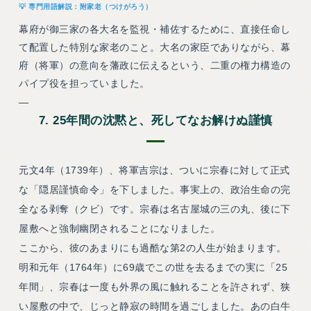
附家老（つけがろう）
幕府が御三家の各大名を監視・補佐するために、直接任命し
て配置した特別な家老のこと。大名の家臣でありながら、幕
府（将軍）の意向を藩政に伝えるという、二重の権力構造の
パイプ役を担っていました。
—
7. 25年間の沈黙と、死してなお解けぬ謹慎
元文4年（1739年）、将軍吉宗は、ついに宗春に対して正式
な「隠居謹慎命令」を下しました。事実上の、政治生命の完
全なる剥奪（クビ）です。宗春は名古屋城の三の丸、後に下
屋敷へと強制幽閉されることになりました。
ここから、彼のあまりにも過酷な第2の人生が始まります。
明和元年（1764年）に69歳でこの世を去るまでの実に「25
年間」、宗春は一度も外界の風に触れることを許されず、狭
い屋敷の中で、じっと静寂の時間を過ごしました。あの白牛