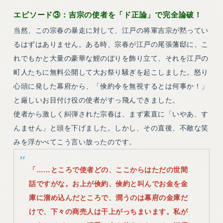
エピソード③：吉宗の使者を「ド正論」で完全論破！
当然、この宗春の暴走に対して、江戸の将軍吉宗が黙ってい
るはずはありません。ある時、宗春が江戸の尾張藩邸に、こ
れでもかと大量の豪華な鯉のぼりを飾り立て、それを江戸の
町人たちに無料公開して大お祭り騒ぎを起こしました。怒り
心頭に発した幕府から、「倹約令を無視するとは何事か！」
と厳しいお目付け役の使者がすっ飛んできました。
使者から激しく糾弾された宗春は、まず素直に「いやあ、す
んません」と頭を下げました。しかし、その直後、不敵な笑
みを浮かべてこう言い放ったのです。
「……ところで使者どの、ここからはただの世間
話ですがな。お上が倹約、倹約と叫んでお金を金
庫に溜め込んだところで、潤うのは幕府の金庫だ
けで、下々の商売人は干上がっちまいます。私が