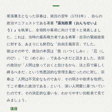
尾張藩主となった宗春は、就任の翌年（1731年）、自らの
政治マニフェストである著書
『温知政要（おんちせいよ
う）』
を執筆し、全領民や幕府に向けて堂々と発表しまし
た。これは、当時の最高権力者である将軍・吉宗の緊縮政策
に対する、あまりにも鮮烈な「自由主義宣言」でした。
彼はその中で、政治の本質は「慈（いつくしみ）」「忍（し
のび）」「仁（めぐみ）」であるべきだと説きました。吉宗
の政治が「人間は放っておくと怠けるから、法と罰で厳しく
縛るべきだ」という性悪説的な管理主義だったのに対し、宗
春は「人間は不完全なものであり、その弱さや欲求を包摂し
てこそ優れた政治である」という、深い人間愛に基づいてい
たのです。その決定的な違いを、わかりやすい比較表で見て
みましょう。
項目