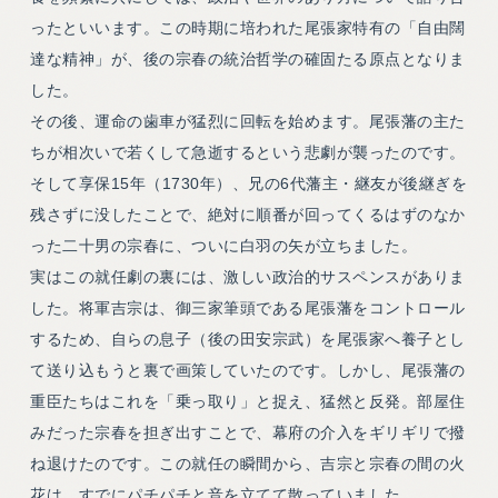
ったといいます。この時期に培われた尾張家特有の「自由闊
達な精神」が、後の宗春の統治哲学の確固たる原点となりま
した。
その後、運命の歯車が猛烈に回転を始めます。尾張藩の主た
ちが相次いで若くして急逝するという悲劇が襲ったのです。
そして享保15年（1730年）、兄の6代藩主・継友が後継ぎを
残さずに没したことで、絶対に順番が回ってくるはずのなか
った二十男の宗春に、ついに白羽の矢が立ちました。
実はこの就任劇の裏には、激しい政治的サスペンスがありま
した。将軍吉宗は、御三家筆頭である尾張藩をコントロール
するため、自らの息子（後の田安宗武）を尾張家へ養子とし
て送り込もうと裏で画策していたのです。しかし、尾張藩の
重臣たちはこれを「乗っ取り」と捉え、猛然と反発。部屋住
みだった宗春を担ぎ出すことで、幕府の介入をギリギリで撥
ね退けたのです。この就任の瞬間から、吉宗と宗春の間の火
花は、すでにパチパチと音を立てて散っていました。