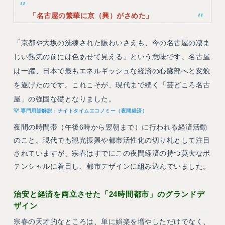
「名古屋の繁華に京（興）がさめた」
「京都や大坂の洗練された賑わいさえも、今の名古屋の凄ま
じい熱気の前には色あせて見える」という意味です。名古屋
は一躍、日本で最もエネルギッシュな経済の心臓部へと変貌
を遂げたのです。これこそが、現代まで続く「芸どころ名古
屋」の強固な礎となりました。
ナイトタイムエコノミー（夜間経済）
夜間の時間帯（午後6時から翌朝まで）に行われる経済活動
のこと。現代でも観光振興や都市活性化の切り札として注目
されていますが、宗春はすでにこの夜間経済の持つ莫大なポ
テンシャルに着目し、都市デザインに組み込んでいました。
治安と経済を両立させた「24時間都市」のグランドデ
ザイン
宗春の天才的なところは、単に娯楽を増やしただけでなく、