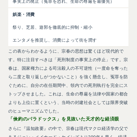
事実上の廃止（冤罪を恐れ、生命の尊厳を最優先）
娯楽・消費
祭り、芝居、遊郭を徹底的に抑制・縮小
エンタメを推奨し、消費によって街を潤す
この表からわかるように、宗春の思想は驚くほど現代的で
す。特に注目すべきは「死刑制度の事実上の停止」です。宗
春は、国家権力による司法殺人の不可逆性（一度命を奪った
ら二度と取り返しがつかないこと）を強く懸念し、冤罪を防
ぐために、自分の在任期間中、領内での死刑執行を完全にス
トップさせました。これは、生命の尊厳を法律や国家の都合
よりも上位に置くという、当時の封建社会としては限界突破
のヒューマニズムでした。
「倹約のパラドックス」を見抜いた天才的な経済眼
さらに『温知政要』の中で、宗春は現代マクロ経済学の父で