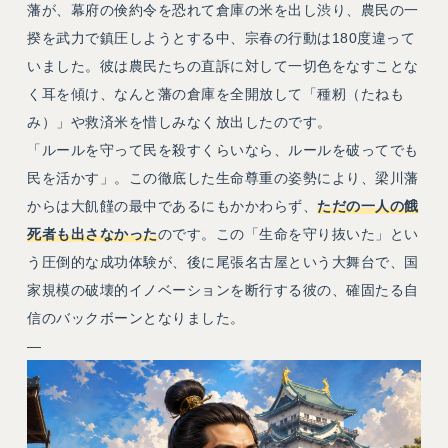
藩が、幕府の倹約令を恐れて倉庫の米を出し渋り、農民の一
揆を武力で鎮圧しようとする中、宗春の行動は180度違って
いました。彼は農民たちの直訴に対して一切色をなすことな
く耳を傾け、なんと藩の倉庫を全開放して「種籾（たねも
み）」や救済米を惜しみなく放出したのです。
「ルールを守って民を殺すくらいなら、ルールを破ってでも
民を活かす」。この徹底した生命尊重の姿勢により、梁川藩
からは大飢饉の最中であるにもかかわらず、
ただの一人の餓
死者も出さなかった
のです。この「生命を守り抜いた」とい
う圧倒的な成功体験が、後に尾張名古屋という大舞台で、国
家規模の破壊的イノベーションを断行する彼の、確固たる自
信のバックボーンとなりました。
—