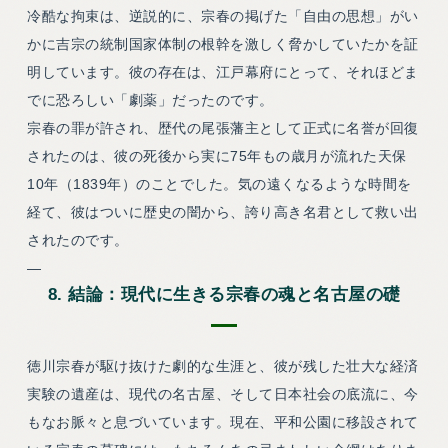
冷酷な拘束は、逆説的に、宗春の掲げた「自由の思想」がい
かに吉宗の統制国家体制の根幹を激しく脅かしていたかを証
明しています。彼の存在は、江戸幕府にとって、それほどま
でに恐ろしい「劇薬」だったのです。
宗春の罪が許され、歴代の尾張藩主として正式に名誉が回復
されたのは、彼の死後から実に75年もの歳月が流れた天保
10年（1839年）のことでした。気の遠くなるような時間を
経て、彼はついに歴史の闇から、誇り高き名君として救い出
されたのです。
—
8. 結論：現代に生きる宗春の魂と名古屋の礎
徳川宗春が駆け抜けた劇的な生涯と、彼が残した壮大な経済
実験の遺産は、現代の名古屋、そして日本社会の底流に、今
もなお脈々と息づいています。現在、平和公園に移設されて