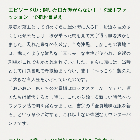
エピソード①：開いた口が塞がらない！「ド派手ファ
ッション」で初お目見え
宗春が藩主として初めて名古屋の街に入る日、沿道を埋め尽
くした領民たちは、彼が乗った馬を見て文字通り腰を抜かし
ました。現れた宗春の衣装は、全身漆黒。しかしその裏地に
は、燃えるような鮮烈な「真っ赤」な生地が使われ、金縁の
刺繍がこれでもかと施されていました。さらに頭には、当時
としては異国風で奇抜極まりない、鼈甲（べっこう）製の丸
い大きな唐人笠をかぶっていたのです。
「おいおい、俺たちのお殿様はロックスターか！？」と、領
民たちは驚愕すると同時に、これから始まる新しい時代への
ワクワク感で胸を躍らせました。吉宗の「全員地味な服を着
ろ」という命令に対する、これ以上ない強烈なカウンターパ
ンチです。