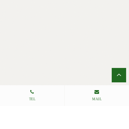
2025年8月25日オンライン教室レポー...
2025.08.26