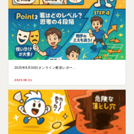
2025年8月30日オンライン教室レポー...
2025.08.31