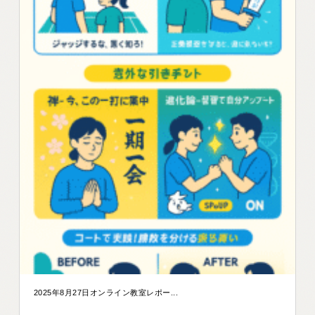
2025年8月27日オンライン教室レポー...