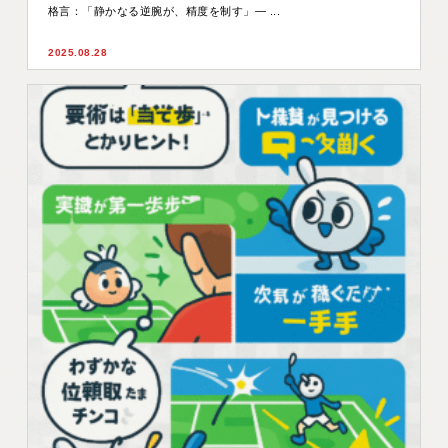
格言：「静かなる逆腕が、精度を制す」— ...
2025.08.28