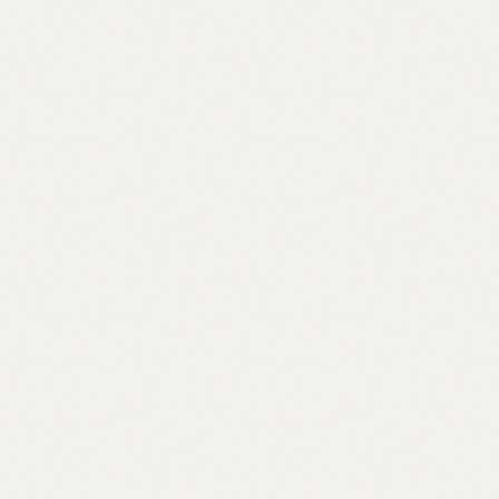
格言：善という名の刃：『正しいこと』が人...
2025.08.27