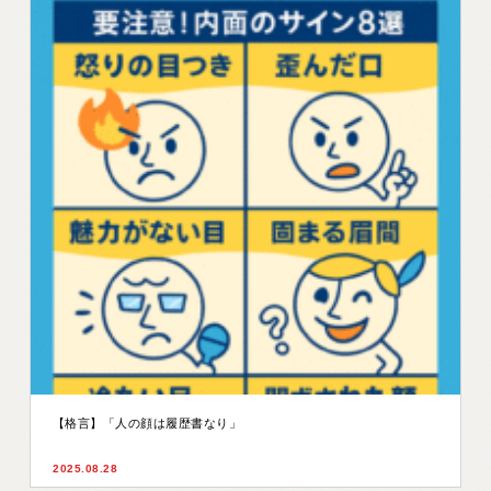
【格言】「人の顔は履歴書なり」
2025.08.28