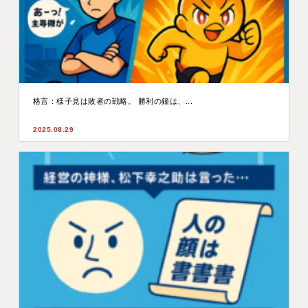
格言：様子見は敗者の戦略。 勝利の鐘は、...
2025.08.29