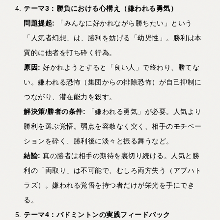
テーマ3
：勝負における心構え（嫌われる勇気）
問題提起:
「みんなに好かれながら勝ちたい」という
「人気者幻想」は、勝利を妨げる「幼児性」。勝利は本
質的に他者を打ち砕く行為。
原因:
好かれようとすると「良い人」で終わり、勝てな
い。嫌われる恐怖（集団からの排除恐怖）が自己抑制に
つながり、潜在能力を殺す。
解決策/
勝者の条件:
「嫌われる勇気」が必要。人気より
勝利を選ぶ覚悟。弱点を容赦なく突く、相手のモチベー
ションを砕く、勝利後に淡々と振る舞うなど。
結論:
真の勝者は相手の期待を裏切り続ける。人気と勝
利の「両取り」は不可能で、むしろ両方失う（アブハト
ラズ）。嫌われる覚悟を持つ者だけが栄光を手にでき
る。
テーマ4
：バドミントンの実践フィードバック