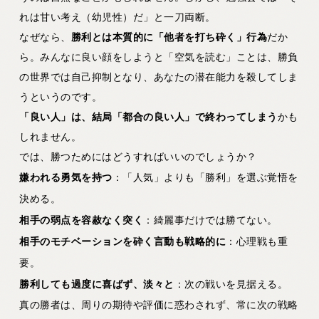
れは甘い考え（幼児性）だ」と一刀両断。
なぜなら、
勝利とは本質的に「他者を打ち砕く」行為
だか
ら。みんなに良い顔をしようと「空気を読む」ことは、勝負
の世界では自己抑制となり、あなたの潜在能力を殺してしま
うというのです。
「良い人」は、結局「都合の良い人」で終わってしまう
かも
しれません。
では、勝つためにはどうすればいいのでしょうか？
嫌われる勇気を持つ
：「人気」よりも「勝利」を選ぶ覚悟を
決める。
相手の弱点を容赦なく突く
：綺麗事だけでは勝てない。
相手のモチベーションを砕く言動も戦略的に
：心理戦も重
要。
勝利しても過度に喜ばず、淡々と
：次の戦いを見据える。
真の勝者は、周りの期待や評価に惑わされず、常に次の戦略