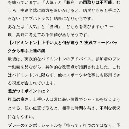
を練っています。「人気」と「勝利」の
両取りは不可能
。む
しろ、中途半端に両方を追いかけると、結局どちらも手に入
らない（アブハトラズ）結果になりがちです。
あなたは「人気」と「勝利」、どちらを選びますか？ 一
度、真剣に考えてみる価値がありそうです。
【バドミントン】上手い人と何が違う？
実践フィードバッ
クから学ぶ上達の鍵
最後は、実践的なバドミントンのアドバイス。参加者のプレ
ー動画を見ながら、具体的な改善点が指摘されました。これ
はバドミントンに限らず、他のスポーツや仕事にも応用でき
る視点が含まれています。
差がつくポイントは？
打点の高さ
：上手い人は常に高い位置でシャトルを捉えよう
とする。低い位置で取ると、相手に時間を与え、不利な状況
になりやすい。
プレーのテンポ
：シャトルを「待って」打つのではなく、予