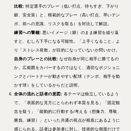
比較:
特定選手のプレー（低い打点、待ちすぎ、下がり
癖、安全策）と、模範的なプレー（高い打点、早いテン
ポ、前への意識、リスクを取る）を対比して解説。
練習への警鐘:
悪いイメージ（癖）のまま練習を繰り返
すと、むしろ下手になる可能性。「上手くなること」よ
り「ストレス発散」が目的になっていないか問いかけ。
自身のプレーとの比較:
なぜ自身が同じ相手に勝てるの
か。広範囲をカバーするのではなく、適切なポジショニ
ングとパートナーが動きやすい配球（テンポ、相手を動
かす球）をしているからだと説明。
全体の流れと話者の意図:
各テーマは独立しているよう
で、「表面的な見方にとらわれず本質を見る」「固定観
念を疑う」「能動的に行動する/考える（想像力、尊敬、
勝負、練習）」といった共通の視点が根底にあるように
感じられる。話者は参加者に対し、技術的な側面だけで