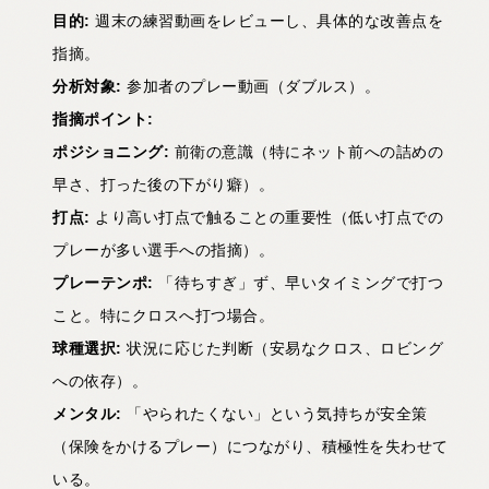
目的:
週末の練習動画をレビューし、具体的な改善点を
指摘。
分析対象:
参加者のプレー動画（ダブルス）。
指摘ポイント:
ポジショニング:
前衛の意識（特にネット前への詰めの
早さ、打った後の下がり癖）。
打点:
より高い打点で触ることの重要性（低い打点での
プレーが多い選手への指摘）。
プレーテンポ:
「待ちすぎ」ず、早いタイミングで打つ
こと。特にクロスへ打つ場合。
球種選択:
状況に応じた判断（安易なクロス、ロビング
への依存）。
メンタル:
「やられたくない」という気持ちが安全策
（保険をかけるプレー）につながり、積極性を失わせて
いる。