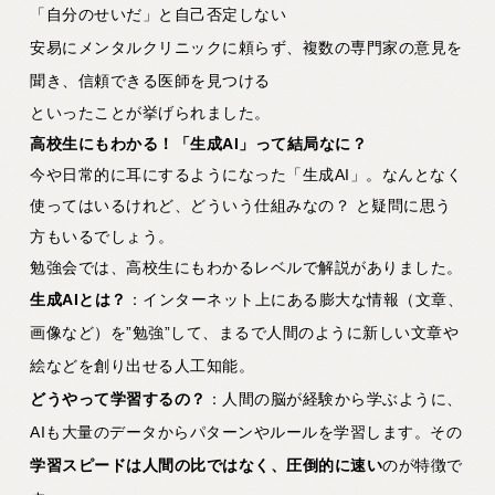
「自分のせいだ」と自己否定しない
安易にメンタルクリニックに頼らず、複数の専門家の意見を
聞き、信頼できる医師を見つける
といったことが挙げられました。
高校生にもわかる！「生成AI
」って結局なに？
今や日常的に耳にするようになった「生成AI」。なんとなく
使ってはいるけれど、どういう仕組みなの？ と疑問に思う
方もいるでしょう。
勉強会では、高校生にもわかるレベルで解説がありました。
生成AI
とは？
：インターネット上にある膨大な情報（文章、
画像など）を”勉強”して、まるで人間のように新しい文章や
絵などを創り出せる人工知能。
どうやって学習するの？
：人間の脳が経験から学ぶように、
AIも大量のデータからパターンやルールを学習します。その
学習スピードは人間の比ではなく、圧倒的に速い
のが特徴で