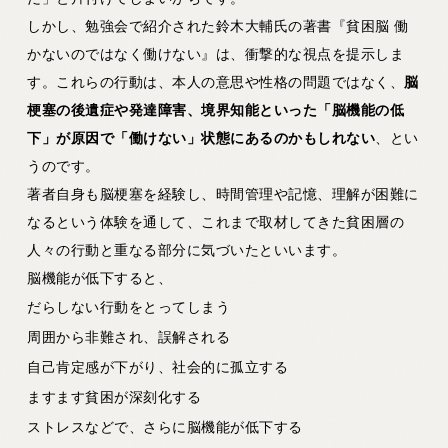
しかし、勉強会で紹介された鈴木大輔氏の著書『貧困脳 働
かないのではなく働けない』は、衝撃的な視点を提示しま
す。これらの行動は、本人の意思や性格の問題ではなく、
脳
梗塞の後遺症や発達障害、境界知能といった「脳機能の低
下」が原因で「働けない」状態にあるのかもしれない
、とい
うのです。
著者自身も脳梗塞を経験し、時間管理や記憶、理解が困難に
なるという体験を通して、これまで取材してきた貧困層の
人々の行動と重なる部分に気づいたといいます。
脳機能が低下すると、
だらしない行動をとってしまう
周囲から非難され、誤解される
自己肯定感が下がり、社会的に孤立する
ますます貧困が深刻化する
ストレスなどで、さらに脳機能が低下する