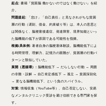
起点:
書籍『貧困脳 働かないのではなく働けない』を紹
介。
問題提起:
「怠け」「自己責任」と見なされがちな貧困
層の行動（遅刻、借金、約束破り等）は、本人の意思と
は関係なく、脳梗塞後遺症、発達障害、境界知能といっ
た脳機能の低下が原因である可能性を指摘。
根拠/
具体例:
著者自身の脳梗塞体験談。脳機能低下によ
る時間管理、理解力、記憶力の困難が、貧困層の行動パ
ターンと類似していた。
展開（悪循環）:
脳機能低下 → だらしない行動 → 周囲
の非難・誤解 → 自己肯定感低下 → 孤立 → 貧困深刻化
→ 更なる脳機能低下、という負のスパイラル。
対策:
情報収集（YouTube等）、自己否定しない、安易
なメンタルクリニック受診を避け信頼できる専門家を探
す。