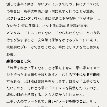
測して素早く動き、早いタイミングで打つ。特にクロスに打
つ場合は、相手の準備が整う前に素早く打つことが重要。
ポジショニング
：打った後に安易に下がる癖（下がり癖）は
ないか？ 特に前衛は、ネット前に詰める意識が重要。
メンタル
：「ミスしたくない」「やられたくない」という気
持ちが強すぎると、安全策（保険をかけるプレー）に走り、
積極的なプレーができなくなる。時にはリスクを取る勇気も
必要。
練習の落とし穴
「練習すれば上手くなる」とは限りません。悪い癖やイメー
ジを持ったまま練習を繰り返すと、むしろ
下手になる可能性
すらある、と話者は警鐘を鳴らします。自分が「上手くなり
たい」のか、それとも単に「ストレスを発散したい」のか、
練習の目的を意識することも大切かもしれません。
上手い人のプレーを見て、
良いイメージを持つこと
。そし