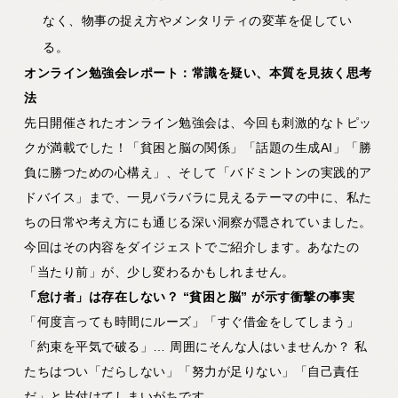
なく、物事の捉え方やメンタリティの変革を促してい
る。
オンライン勉強会レポート：常識を疑い、本質を見抜く思考
法
先日開催されたオンライン勉強会は、今回も刺激的なトピッ
クが満載でした！「貧困と脳の関係」「話題の生成AI」「勝
負に勝つための心構え」、そして「バドミントンの実践的ア
ドバイス」まで、一見バラバラに見えるテーマの中に、私た
ちの日常や考え方にも通じる深い洞察が隠されていました。
今回はその内容をダイジェストでご紹介します。あなたの
「当たり前」が、少し変わるかもしれません。
「怠け者」は存在しない？ “
貧困と脳”
が示す衝撃の事実
「何度言っても時間にルーズ」「すぐ借金をしてしまう」
「約束を平気で破る」… 周囲にそんな人はいませんか？ 私
たちはつい「だらしない」「努力が足りない」「自己責任
だ」と片付けてしまいがちです。