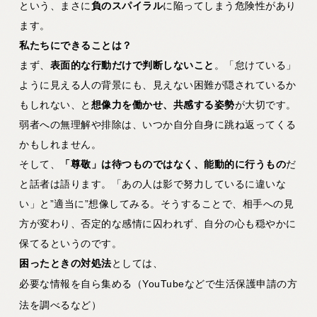
という、まさに
負のスパイラル
に陥ってしまう危険性があり
ます。
私たちにできることは？
まず、
表面的な行動だけで判断しないこと
。「怠けている」
ように見える人の背景にも、見えない困難が隠されているか
もしれない、と
想像力を働かせ、共感する姿勢
が大切です。
弱者への無理解や排除は、いつか自分自身に跳ね返ってくる
かもしれません。
そして、
「尊敬」は待つものではなく、能動的に行うもの
だ
と話者は語ります。「あの人は影で努力しているに違いな
い」と”適当に”想像してみる。そうすることで、相手への見
方が変わり、否定的な感情に囚われず、自分の心も穏やかに
保てるというのです。
困ったときの対処法
としては、
必要な情報を自ら集める（YouTubeなどで生活保護申請の方
法を調べるなど）