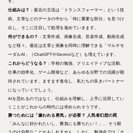
す。
仕組みは？
：最近の主流は「トランスフォーマー」という技
術。文章などのデータの中から「特に重要な部分」を見つけ
出し、そこに注目して処理を進めていきます。
何ができるの？
：文章作成、画像生成、音楽作成、動画生成
など様々。最近は文章と画像を同時に理解できる「マルチモ
ーダルAI」（ChatGPTやGeminiなど）も増えています。
これからどうなる？
：学校の勉強、クリエイティブな活動、
仕事の効率化、ゲーム開発など、あらゆる分野での活躍が期
待されています。ますます進化し、私たちの良きパートナー
になっていくでしょう。
AIを恐れるのではなく、仕組みを理解し、上手に活用してい
くことがこれからの時代には求められそうです。
勝つためには「嫌われる勇気」が必要？
人気者幻想の罠
「みんなに好かれたいし、勝負にも勝ちたい！」… そう願
うのは自然なことかもしれません。しかし、勉強会では「そ