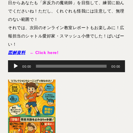
日からあなたも「床反力の魔術師」を目指して、練習に励ん
でくださいね！ただし、くれぐれも怪我には注意して、無理
のない範囲で！
それでは、次回のオンライン教室レポートもお楽しみに！広
報担当のシャトル愛好家・スマッシュ小僧でした！ばいばー
い！
図解資料
← Click here!
音
00:00
00:00
声
プ
レ
ー
ヤ
ー