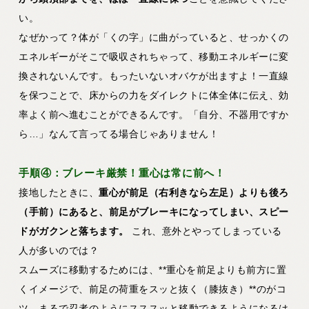
い。
なぜかって？体が「くの字」に曲がっていると、せっかくの
エネルギーがそこで吸収されちゃって、移動エネルギーに変
換されないんです。もったいないオバケが出ますよ！一直線
を保つことで、床からの力をダイレクトに体全体に伝え、効
率よく前へ進むことができるんです。「自分、不器用ですか
ら…」なんて言ってる場合じゃありません！
手順④：ブレーキ厳禁！重心は常に前へ！
接地したときに、
重心が前足（右利きなら左足）よりも後ろ
（手前）にあると、前足がブレーキになってしまい、スピー
ドがガクンと落ちます。
これ、意外とやってしまっている
人が多いのでは？
スムーズに移動するためには、**重心を前足よりも前方に置
くイメージで、前足の荷重をスッと抜く（膝抜き）**のがコ
ツ。まるで忍者のようにスススッと移動できるようになるは