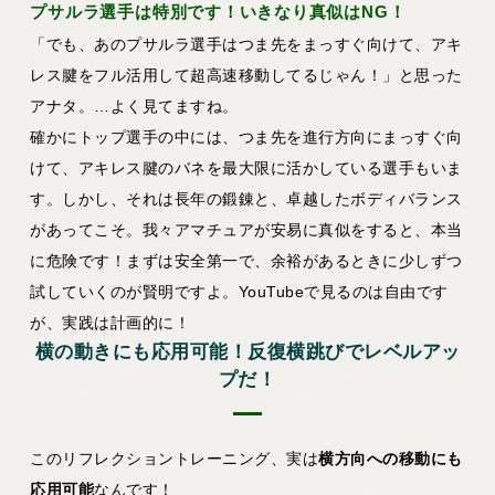
プサルラ選手は特別です！いきなり真似はNG！
「でも、あのプサルラ選手はつま先をまっすぐ向けて、アキ
レス腱をフル活用して超高速移動してるじゃん！」と思った
アナタ。…よく見てますね。
確かにトップ選手の中には、つま先を進行方向にまっすぐ向
けて、アキレス腱のバネを最大限に活かしている選手もいま
す。しかし、それは長年の鍛錬と、卓越したボディバランス
があってこそ。我々アマチュアが安易に真似をすると、本当
に危険です！まずは安全第一で、余裕があるときに少しずつ
試していくのが賢明ですよ。YouTubeで見るのは自由です
が、実践は計画的に！
横の動きにも応用可能！反復横跳びでレベルアッ
プだ！
このリフレクショントレーニング、実は
横方向への移動にも
応用可能
なんです！