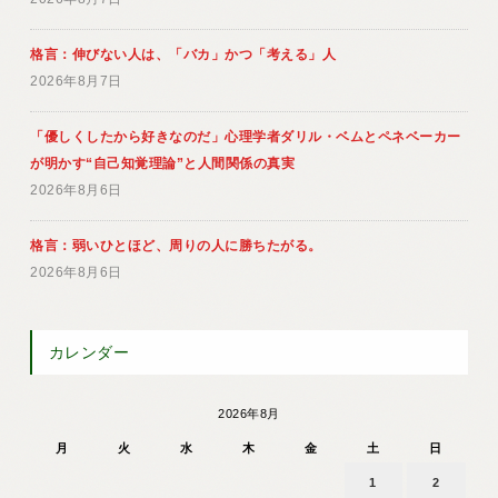
格言：伸びない人は、「バカ」かつ「考える」人
2026年8月7日
「優しくしたから好きなのだ」心理学者ダリル・ベムとペネベーカー
が明かす“自己知覚理論”と人間関係の真実
2026年8月6日
格言：弱いひとほど、周りの人に勝ちたがる。
2026年8月6日
カレンダー
2026年8月
月
火
水
木
金
土
日
1
2