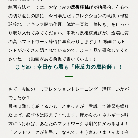
練習方法としては、おなじみの
反復横跳び
が効果的。左右へ
の切り返しの際に、今日学んだリフレクションの意識（母指
球接地、アキレス腱の伸展、体幹一直線、膝抜き）をしっか
り取り入れてみてください。単調な反復横跳びが、途端に質
の高いフットワーク練習に早変わりしますよ！ 動画にもヒ
ントがたくさん隠されているので、よーく見て研究してくだ
さいね！（動画がある前提で書いています）
まとめ：今日から君も「床反力の魔術師」！
さて、今回の「リフレクショントレーニング」講座、いかが
でしたか？
最初は難しく感じるかもしれませんが、意識して練習を繰り
返せば、必ず体は応えてくれます。床からのエネルギーを味
方につければ、あなたのフットワークは劇的に変わるはず！
「フットワークが苦手…」なんて、もう言わせませんよ！今