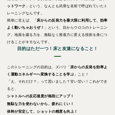
ットワーク
」という、なんとも武骨な名前で呼ばれていたト
レーニングなんです。
簡単に言えば、「
床からの反発力を最大限に利用して、効率
よく動いちゃおうぜ！
」という、目からウロコのトレーニン
グ。地面を蹴る力を、無駄なく推進力に変える技術を身につ
けることがキモなんです。
目的はただ一つ！床と友達になること！
このトレーニングの目的は、ズバリ「
床からの反発を効率よ
く運動エネルギーへ変換することを学ぶ
」こと！
「え、それだけ？」って思いました？甘い甘い！これができ
ると、
シャトルへの反応速度が格段にアップ！
無駄な力を使わないから、疲れにくい！
体幹が安定して、ショットの精度も向上！