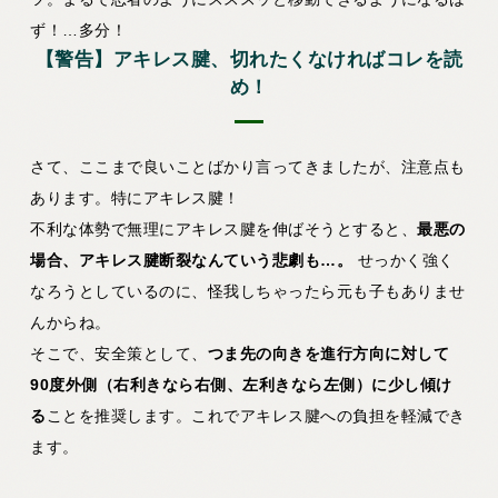
ず！…多分！
【警告】アキレス腱、切れたくなければコレを読
め！
さて、ここまで良いことばかり言ってきましたが、注意点も
あります。特にアキレス腱！
不利な体勢で無理にアキレス腱を伸ばそうとすると、
最悪の
場合、アキレス腱断裂なんていう悲劇も…。
せっかく強く
なろうとしているのに、怪我しちゃったら元も子もありませ
んからね。
そこで、安全策として、
つま先の向きを進行方向に対して
90度外側（右利きなら右側、左利きなら左側）に少し傾け
る
ことを推奨します。これでアキレス腱への負担を軽減でき
ます。