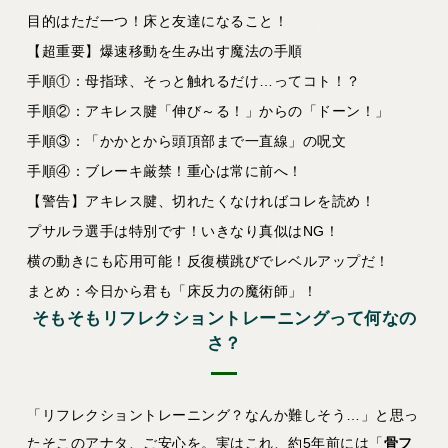
目的はただ一つ！床と友達になること！
【超重要】爆速移動を生み出す魔法の手順
手順①：母指球、そっと触れるだけ…ってコト！？
手順②：アキレス腱「伸び～る！」からの「ドーン！」
手順③：「かかとから頭頂部まで一直線」の呪文
手順④：ブレーキ厳禁！重心は常に前へ！
【警告】アキレス腱、切れたくなければコレを読め！
プサルラ選手は特別です！いきなり真似はNG！
横の動きにも応用可能！反復横跳びでレベルアップだ！
まとめ：今日から君も「床反力の魔術師」！
そもそもリフレクショントレーニングって何なの
さ？
「リフレクショントレーニング？なんか難しそう…」と思っ
たそこのアナタ、ご安心を。実はこれ、約5年前には「
骨フ