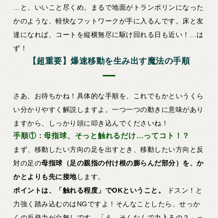
…と、いいこと尽くめ。まるで地面がトランポリンになった
かのような、軽快なフットワークが手に入るんです。床と友
達になれば、コートを縦横無尽に駆け回れる日も近い！…は
ず！
【超重要】爆速移動を生み出す魔法の手順
さあ、お待ちかね！具体的な手順を、これでもかというくら
い分かりやすく解説しますよ。一つ一つの動きに意味があり
ますから、しっかり頭に叩き込んでくださいね！
手順①：母指球、そっと触れるだけ…ってコト！？
まず、移動したい方向の足を出すとき、移動したい方向と反
対の足の
母指球（足の親指の付け根の膨らんだ部分）を、か
かとよりも先に接地
します。
ポイントは、「触れる程度」でOKということ。
ドスン！と
力強く踏み込むのはNGですよ！そんなことしたら、せっか
くの反発力が台無しです。「え、そんなんで力入るの？」っ