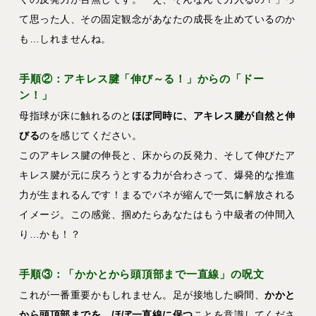
て思った人、その固定観念があなたの成長を止めているのか
も…しれませんね。
手順②：アキレス腱「伸び～る！」からの「ドー
ン！」
母指球が床に触れるのと
ほぼ同時に、アキレス腱が自然と伸
びる
のを感じてください。
このアキレス腱の伸長と、床からの反発力、そして伸びたア
キレス腱が元に戻ろうとする力が合わさって、爆発的な推進
力が生まれるんです！まるでバネが縮んで一気に解放される
イメージ。この感覚、掴めたらあなたはもう中級者の仲間入
り…かも！？
手順③：「かかとから頭頂部まで一直線」の呪文
これが一番重要かもしれません。足が接地した瞬間、
かかと
から頭頂部までを、ほぼ一直線に保つ
ことを意識してくださ