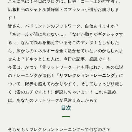
こんにちは！今日のブログは、自称「コート上の哲学者」、
広報担当のシャトル愛好家・スマッシュ小僧がお届けしま
す！
皆さん、バドミントンのフットワーク、自信ありますか？
「あと一歩が間に合わない…」「なぜか動きがギクシャクす
る…」なんて悩みを抱えているそこのアナタ！もしかした
ら、床からのエネルギーを全く活かせていないのかもしれま
せんよ？ドキッとした人は、今日の記事、必読です！
今回は、かつて「骨フットワーク」とも呼ばれた、あの伝説
のトレーニングが進化！「
リフレクショントレーニング
」に
ついて、限界を超えてわかりやすく、そしてちょっぴり厳し
く（愛のムチですよ！）解説しちゃいます！ これを読め
ば、あなたのフットワークが見違える…かも？
目次
そもそもリフレクショントレーニングって何なのさ？