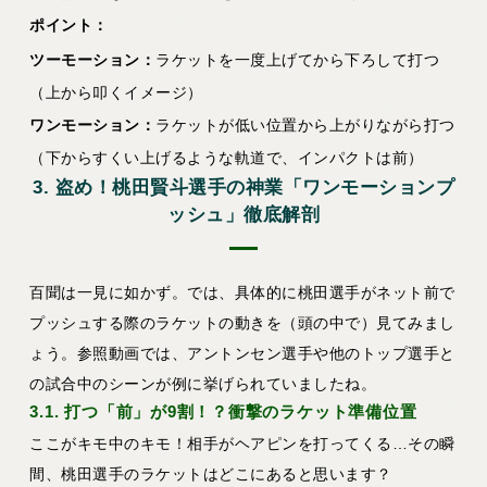
ポイント：
ツーモーション：
ラケットを一度上げてから下ろして打つ
（上から叩くイメージ）
ワンモーション：
ラケットが低い位置から上がりながら打つ
（下からすくい上げるような軌道で、インパクトは前）
3. 盗め！桃田賢斗選手の神業「ワンモーションプ
ッシュ」徹底解剖
百聞は一見に如かず。では、具体的に桃田選手がネット前で
プッシュする際のラケットの動きを（頭の中で）見てみまし
ょう。参照動画では、アントンセン選手や他のトップ選手と
の試合中のシーンが例に挙げられていましたね。
3.1. 打つ「前」が9割！？衝撃のラケット準備位置
ここがキモ中のキモ！相手がヘアピンを打ってくる…その瞬
間、桃田選手のラケットはどこにあると思います？