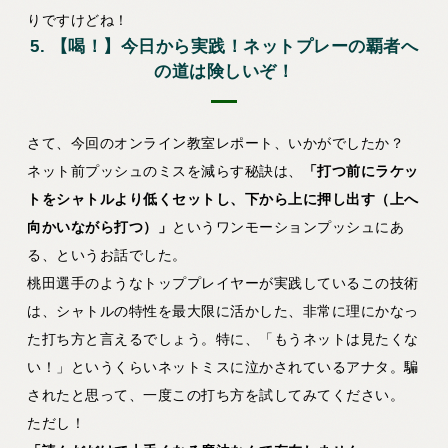
りですけどね！
5. 【喝！】今日から実践！ネットプレーの覇者へ
の道は険しいぞ！
さて、今回のオンライン教室レポート、いかがでしたか？
ネット前プッシュのミスを減らす秘訣は、
「打つ前にラケッ
トをシャトルより低くセットし、下から上に押し出す（上へ
向かいながら打つ）」
というワンモーションプッシュにあ
る、というお話でした。
桃田選手のようなトッププレイヤーが実践しているこの技術
は、シャトルの特性を最大限に活かした、非常に理にかなっ
た打ち方と言えるでしょう。特に、「もうネットは見たくな
い！」というくらいネットミスに泣かされているアナタ。騙
されたと思って、一度この打ち方を試してみてください。
ただし！