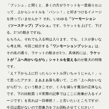
「プッシュ」と聞くと、多くの方がラケットを一度振りかぶ
って、上からシャトルを「バンッ！」と叩きつけるイメージ
を持っていませんか？ それ、いわゆる
「ツーモーション
（ツーステップ）プッシュ」
です。ラケットを上げて、下げ
る。2つの動きですね。
もちろん、それでも入る時は入ります。でも、ミスが多いな
ら考え時。今回ご紹介する
「ワンモーションプッシュ」
は、
その名の通り、ラケットの動きが1つ。具体的には、
ラケッ
トが「上へ向かいながら」シャトルを捉える
のが最大の特徴
です。
「え？下から上に打ったらシャトル浮いちゃうじゃん！」っ
て思ったアナタ、まあまあ落ち着いて。この「上へ向かいな
がら打つ」という動きこそが、ミスを減らす魔法の正体なん
です。下の比較図（※実際の記事ではここに画像が入るイメ
ージです）を見れば一目瞭然！…と言いたいところですが、
今日は図がないので想像力をフル回転させてください！