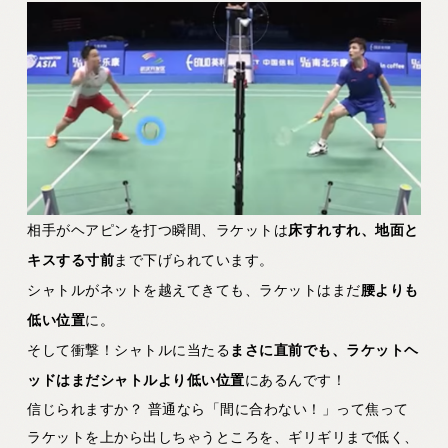
相手がヘアピンを打つ瞬間、ラケットは
床すれすれ、地面と
キスする寸前
まで下げられています。
シャトルがネットを越えてきても、ラケットはまだ
腰よりも
低い位置
に。
そして衝撃！シャトルに当たる
まさに直前でも、ラケットヘ
ッドはまだシャトルより低い位置
にあるんです！
信じられますか？ 普通なら「間に合わない！」って焦って
ラケットを上から出しちゃうところを、ギリギリまで低く、