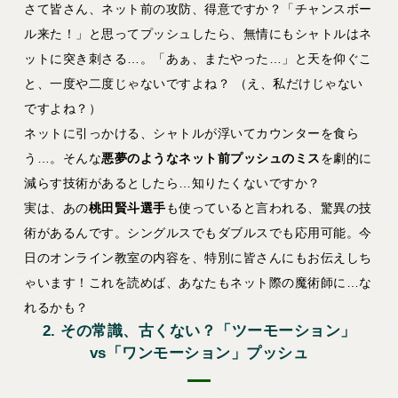
さて皆さん、ネット前の攻防、得意ですか？「チャンスボー
ル来た！」と思ってプッシュしたら、無情にもシャトルはネ
ットに突き刺さる…。「あぁ、またやった…」と天を仰ぐこ
と、一度や二度じゃないですよね？
（え、私だけじゃない
ですよね？）
ネットに引っかける、シャトルが浮いてカウンターを食ら
う…。そんな
悪夢のようなネット前プッシュのミス
を劇的に
減らす技術があるとしたら…知りたくないですか？
実は、あの
桃田賢斗選手
も使っていると言われる、驚異の技
術があるんです。シングルスでもダブルスでも応用可能。今
日のオンライン教室の内容を、特別に皆さんにもお伝えしち
ゃいます！これを読めば、あなたもネット際の魔術師に…な
れるかも？
2. その常識、古くない？「ツーモーション」
vs「ワンモーション」プッシュ