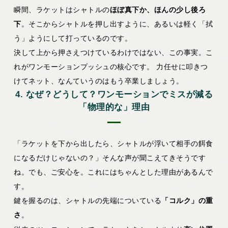
瞬間、ラケットはシャトルの
ほぼ真下か、ほんの少し後ろ
下
。そこからシャトルを押し出すように、あるいは軽く「拭
う」ようにして打っているのです。
決して上から押さえつけているわけではない、この事実。こ
れがワンモーションプッシュの核心です。
力任せに叩きつ
けてネット、なんていうのはもう卒業しましょう。
4. なぜ？どうして？ワンモーションでミスが減る
「物理的な」理由
「ラケットを下から出したら、シャトルが浮いて相手の餌食
になるだけじゃないの？」そんな声が聞こえてきそうです
ね。でも、ご安心を。これにはちゃんとした理由があるんで
す。
鍵を握るのは、シャトルの先端についている
「コルク」の重
さ
。