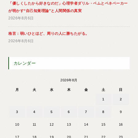
「優しくしたから好きなのだ」心理学者ダリル・ベムとペネベーカー
が明かす“自己知覚理論”と人間関係の真実
2026年8月6日
格言：弱いひとほど、周りの人に勝ちたがる。
2026年8月6日
カレンダー
2026年8月
月
火
水
木
金
土
日
1
2
3
4
5
6
7
8
9
10
11
12
13
14
15
16
17
18
19
20
21
22
23