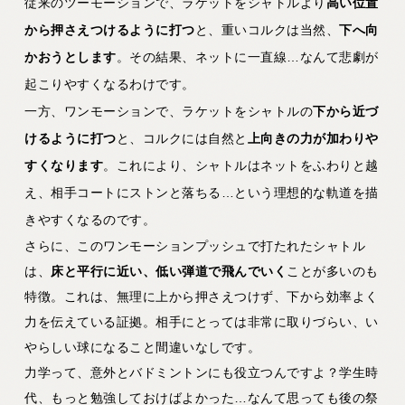
従来のツーモーションで、ラケットをシャトルより
高い位置
から押さえつけるように打つ
と、重いコルクは当然、
下へ向
かおうとします
。その結果、ネットに一直線…なんて悲劇が
起こりやすくなるわけです。
一方、ワンモーションで、ラケットをシャトルの
下から近づ
けるように打つ
と、コルクには自然と
上向きの力が加わりや
すくなります
。これにより、シャトルはネットをふわりと越
え、相手コートにストンと落ちる…という理想的な軌道を描
きやすくなるのです。
さらに、このワンモーションプッシュで打たれたシャトル
は、
床と平行に近い、低い弾道で飛んでいく
ことが多いのも
特徴。これは、無理に上から押さえつけず、下から効率よく
力を伝えている証拠。相手にとっては非常に取りづらい、い
やらしい球になること間違いなしです。
力学って、意外とバドミントンにも役立つんですよ？学生時
代、もっと勉強しておけばよかった…なんて思っても後の祭