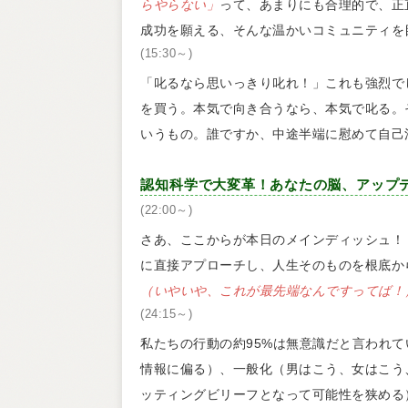
らやらない」
って、あまりにも合理的で、正
成功を願える、そんな温かいコミュニティを
(15:30～)
「叱るなら思いっきり叱れ！」これも強烈で
を買う。本気で向き合うなら、本気で叱る。
いうもの。誰ですか、中途半端に慰めて自己
認知科学で大変革！あなたの脳、アップ
(22:00～)
さあ、ここからが本日のメインディッシュ！
に直接アプローチし、人生そのものを根底か
（いやいや、これが最先端なんですってば！
(24:15～)
私たちの行動の約95%は無意識だと言われ
情報に偏る）、一般化（男はこう、女はこう
ッティングビリーフとなって可能性を狭める