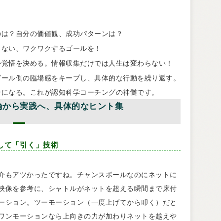
のは？自分の価値観、成功パターンは？
きない、ワクワクするゴールを！
か覚悟を決める。情報収集だけでは人生は変わらない！
ゴール側の臨場感をキープし、具体的な行動を繰り返す。
分になる。これが認知科学コーチングの神髄です。
理論から実践へ、具体的なヒント集
そして「引く」技術
介もアツかったですね。チャンスボールなのにネットに
映像を参考に、シャトルがネットを超える瞬間まで床付
ーション。ツーモーション（一度上げてから叩く）だと
ワンモーションなら上向きの力が加わりネットを越えや