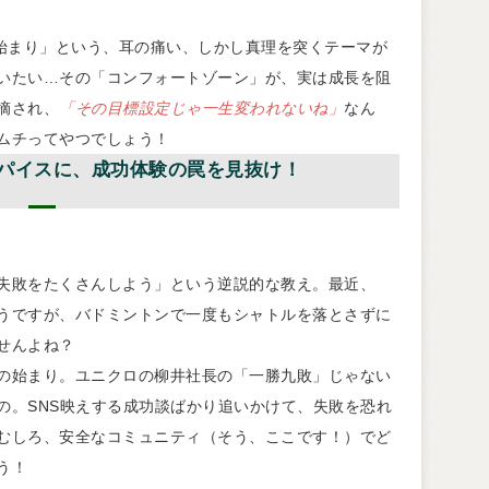
の始まり」という、耳の痛い、しかし真理を突くテーマが
いたい…その「コンフォートゾーン」が、実は成長を阻
摘され、
「その目標設定じゃ一生変われないね」
なん
ムチってやつでしょう！
スパイスに、成功体験の罠を見抜け！
失敗をたくさんしよう」という逆説的な教え。最近、
うですが、バドミントンで一度もシャトルを落とさずに
せんよね？
の始まり。ユニクロの柳井社長の「一勝九敗」じゃない
の。SNS映えする成功談ばかり追いかけて、失敗を恐れ
むしろ、安全なコミュニティ（そう、ここです！）でど
う！