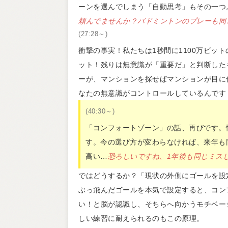
ーンを選んでしまう「自動思考」もその一つ
頼んでませんか？バドミントンのプレーも同
(27:28～)
衝撃の事実！私たちは1秒間に1100万ビッ
ット！残りは無意識が「重要だ」と判断した
ーが、マンションを探せばマンションが目に
なたの無意識がコントロールしているんです
(40:30～)
「コンフォートゾーン」の話、再びです。
す。今の選び方が変わらなければ、来年も
高い…
恐ろしいですね、1年後も同じミス
ではどうするか？「現状の外側にゴールを設
ぶっ飛んだゴールを本気で設定すると、コン
い！と脳が認識し、そちらへ向かうモチベー
しい練習に耐えられるのもこの原理。