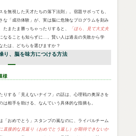
スを無視した天才たちの落下法則」。宿題サボっても、
さな「成功体験」が、実は脳に危険なプログラムを刻み
、たまたま勝っちゃったりすると、
「ほら、見て大丈夫
になることも知らずに…。賢い人は過去の失敗から学
なたは、どちらを選びますか？
操り、脳を味方につける方法
模様
たりする「見えないナイフ」の話は、心理戦の奥深さを
のは相手を助ける、なんていう具体的な指摘も。
は「おめでとう」スタンプの嵐なのに、ライバルチーム
に直接的な見返り（おめでとう返し）が期待できないか