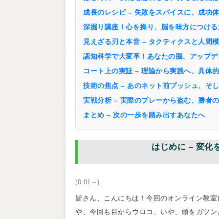
成長のレシピ – 失敗をスパイスに、成功
深掘り講座！心を操り、脳を味方につける
見えざる刃と本音 – タクティクスと人間
認知科学で大変革！あなたの脳、アップデ
コート上の実証 – 理論から実践へ、具体
技術の焦点 – あのネット前プッシュ、そ
実戦分析 – 実際のプレーから盗む、勝者
まとめ – 次の一歩を踏み出すあなたへ
はじめに – 変
(0:01～)
皆さん、こんにちは！今回のオンライン教室
や、今回も目からウロコ、いや、頭をガツン