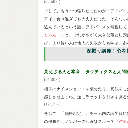
(09:59～)
そして、もう一つ強烈だったのが「アドバイ
アイス食べ過ぎても大丈夫だった…そんな小
込んでいるという話。アドバイスを無視して
じゃん！」
と。それがやがて大きな落とし穴
び、より賢い人は他人の失敗からも学ぶ。あ
深掘り講座！心を
見えざる刃と本音 – タクティクスと人間
(04:00～)
相手のナイスショットを褒めたり、真似をし
感じさせますね。逆にラケットを引きすぎる
(12:13～)
そして、「損得勘定」。チーム内の誕生日に
の優勝や元メンバーの活躍はスルー？
「自分