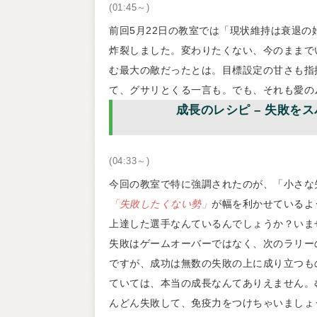
(01:45～)
前回5月22日の教室では「現状維持は衰退
炸裂しました。変わりたくない、今のままで
む最大の敵だったとは。目標設定の甘さも指
て、グサリとくる一言も。でも、それも愛の
成長のレシピ – 失敗を
(04:33～)
今回の教室で特に強調されたのが、「小さな
「失敗したくない勢」
が幅を利かせているよ
上達した選手なんているんでしょうか？いま
失敗はゲームオーバーではなく、次のラリー
ですが、成功は無数の失敗の上に成り立つも
ていては、本当の成長なんてありえません。
んどん失敗して、免疫力をつけちゃいましょ