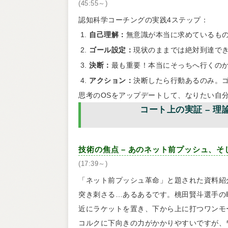
(45:55～)
認知科学コーチングの実践4ステップ：
自己理解：
無意識が本当に求めているも
ゴール設定：
現状のままでは絶対到達で
決断：
最も重要！本当にそっちへ行くの
アクション：
決断したら行動あるのみ。
思考のOSをアップデートして、なりたい自
コート上の実証 – 
技術の焦点 – あのネット前プッシュ、
(17:39～)
「ネット前プッシュ革命」と題された資料紹
突き刺さる…あるあるです。桃田賢斗選手の
近にラケットを置き、下から上に打つワンモ
コルクに下向きの力がかかりやすいですが、