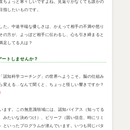
直ちょっと寒々しいですよね。見返りがなくても誰かの
目指したいものです。
した。中途半端な優しさは、かえって相手の不満や怒り
その方が、よっぽど相手に伝わるし、心も引き締まると
満足してる人は？
デートしませんか？
「認知科学コーチング」の世界へようこそ。脳の仕組み
ら変える…なんて聞くと、ちょっと怪しい響きですか？
）
ています。この無意識領域には、認知バイアス（知ってる
、みたいな決めつけ）、ビリーフ（固い信念、時にリミ
）といったプログラムが潜んでいます。いつも同じパタ