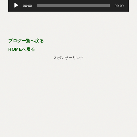
音
00:00
00:00
声
プ
レ
ー
ブログ一覧へ戻る
HOMEへ戻る
ヤ
スポンサーリンク
ー