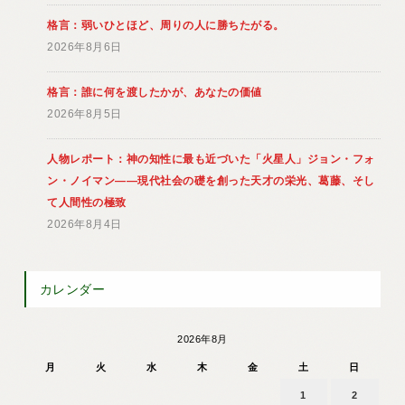
格言：弱いひとほど、周りの人に勝ちたがる。
2026年8月6日
格言：誰に何を渡したかが、あなたの価値
2026年8月5日
人物レポート：神の知性に最も近づいた「火星人」ジョン・フォ
ン・ノイマン――現代社会の礎を創った天才の栄光、葛藤、そし
て人間性の極致
2026年8月4日
カレンダー
2026年8月
月
火
水
木
金
土
日
1
2