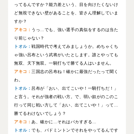
ってるんですか？能力差という、目を向けたくないけ
ど無視できない壁があることを、皆さん理解していま
すか？
アキコ：
うっ…でも、強い選手の真似をするのは当た
り前じゃない？
トオル：
戦国時代で考えてみましょうか。めちゃくち
ゃ強い呂布という武将がいたとします。誰とやっても
無双、天下無双。一騎打ちで勝てる人はいません。
アキコ：
三国志の呂布ね！確かに最強だったって聞く
わ。
トオル：
呂布が「おい、出てこいや！一騎打ちだ！」
と言う。それが強者の戦い方。で、弱い奴がのこのこ
行って同じ戦い方して「おい、出てこいや！」って…
勝てるわけないでしょう？
アキコ：
あ、確かに…それはバカすぎる…
トオル：
でも、バドミントンでそれをやってるんです