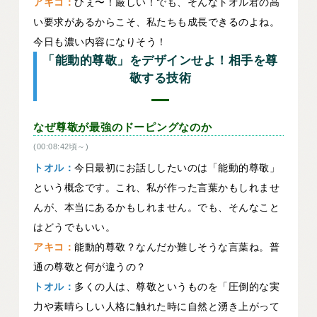
アキコ：
ひぇ〜！厳しい！でも、そんなトオル君の高
い要求があるからこそ、私たちも成長できるのよね。
今日も濃い内容になりそう！
「能動的尊敬」をデザインせよ！相手を尊
敬する技術
なぜ尊敬が最強のドーピングなのか
(00:08:42頃～)
トオル：
今日最初にお話ししたいのは「能動的尊敬」
という概念です。これ、私が作った言葉かもしれませ
んが、本当にあるかもしれません。でも、そんなこと
はどうでもいい。
アキコ：
能動的尊敬？なんだか難しそうな言葉ね。普
通の尊敬と何が違うの？
トオル：
多くの人は、尊敬というものを「圧倒的な実
力や素晴らしい人格に触れた時に自然と湧き上がって