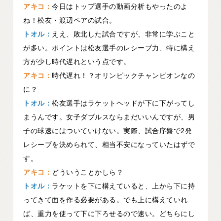
アキコ：
今日はトップ選手の動画分析もやったのよ
ね！松友・渡辺ペアの試合。
トオル：
ええ、敗北した試合ですが、非常に学ぶこと
が多い。ポイントは松友選手のレシーブ力、特に構え
方が少し時代遅れという点です。
アキコ：
時代遅れ！？オリンピックチャンピオンなの
に？
トオル：
松友選手はラケットヘッドが下に下がってし
まうんです。女子ダブルスならまだいいんですが、男
子の球速にはついていけない。実際、試合序盤で2発
レシーブを決められて、相当不安になっていたはずで
す。
アキコ：
どういうことかしら？
トオル：
ラケットを下に構えていると、上から下に持
ってきて面を作る必要がある。でも上に構えていれ
ば、重力を使って下に下ろせるので速い。どちらにし