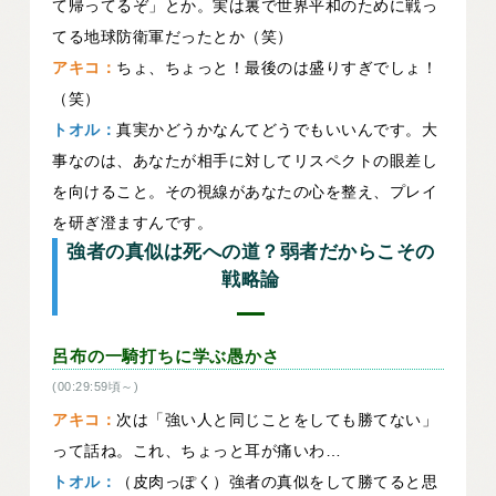
て帰ってるぞ」とか。実は裏で世界平和のために戦っ
てる地球防衛軍だったとか（笑）
アキコ：
ちょ、ちょっと！最後のは盛りすぎでしょ！
（笑）
トオル：
真実かどうかなんてどうでもいいんです。大
事なのは、あなたが相手に対してリスペクトの眼差し
を向けること。その視線があなたの心を整え、プレイ
を研ぎ澄ますんです。
強者の真似は死への道？弱者だからこその
戦略論
呂布の一騎打ちに学ぶ愚かさ
(00:29:59頃～)
アキコ：
次は「強い人と同じことをしても勝てない」
って話ね。これ、ちょっと耳が痛いわ…
トオル：
（皮肉っぽく）強者の真似をして勝てると思