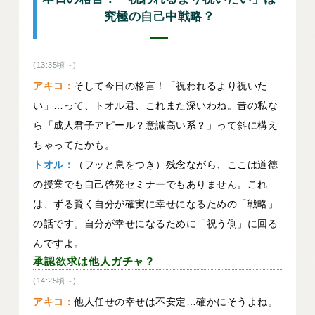
究極の自己中戦略？
(13:35頃～)
アキコ：
そして今日の格言！「祝われるより祝いた
い」…って、トオル君、これまた深いわね。昔の私な
ら「成人君子アピール？意識高い系？」って斜に構え
ちゃってたかも。
トオル：
（フッと息をつき）残念ながら、ここは道徳
の授業でも自己啓発セミナーでもありません。これ
は、ずる賢く自分が確実に幸せになるための「戦略」
の話です。自分が幸せになるために「祝う側」に回る
んですよ。
承認欲求は他人ガチャ？
(14:25頃～)
アキコ：
他人任せの幸せは不安定…確かにそうよね。