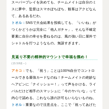
スーパープレイを決めても、チームメイトは自分のミ
スに夢中、監督はスマホぽちぽち、観客はアクビなん
て、あるあるだわ。
トオル：
SNSで大会結果を投稿しても、「いいね」が
つくかどうかは完全に「他人ガチャ」。そんな不確定
要素に自分の幸せを委ねるのは、風の強い日に屋外で
シャトルを打つようなもの。無謀すぎます。
見返り不要の精神的マウントで幸福を掴め！
(15:50頃～)
アキコ：
でも、「祝う」ことは100%自分でコントロ
ールできる最強カードなのね！チームメイトの絶妙な
ヘアピンに「ナイッショー！」って声をかける。ライ
バルだけど相手のスマッシュに「今のヤバいな」って
内心で認める。これなら誰の許可もいらないものね。
トオル：
重要なので注意点を。ここで「祝ってあげた