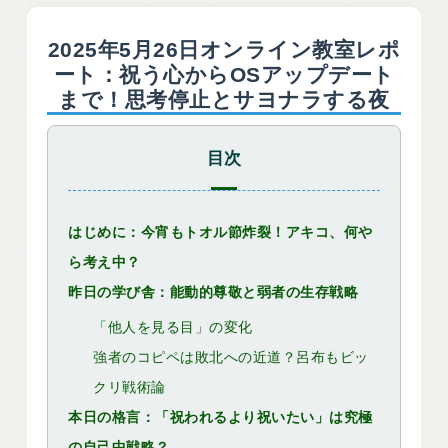
2025年5月26日オンライン教室レポ
ート：祝う心からOSアップデート
まで！思考停止とサヨナラする夜
目次
はじめに：今宵もトオル節炸裂！アキコ、何や
ら考え中？
昨日の学び舎：能動的尊敬と弱者の生存戦略
「他人を見る目」の変化
強者のコピペは敗北への近道？呂布もビッ
クリ戦術論
本日の格言：「祝われるより祝いたい」は究極
の自己中戦略？