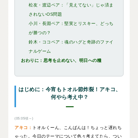
松友・渡辺ペア：「見えてない」じゃ済ま
されないOS問題
小川・長淵ペア：堅実とリスキー、どっち
が勝つの？
鈴木・ココペア：魂のハグと奇跡のファイ
ナルゲーム
おわりに：思考を止めない、明日への糧
はじめに：今宵もトオル節炸裂！アキコ、
何やら考え中？
(05:05頃～)
アキコ：
トオルくーん、こんばんは！ちょっと遅れち
ゃった。今日のテーマについて色々考えてたら、つい