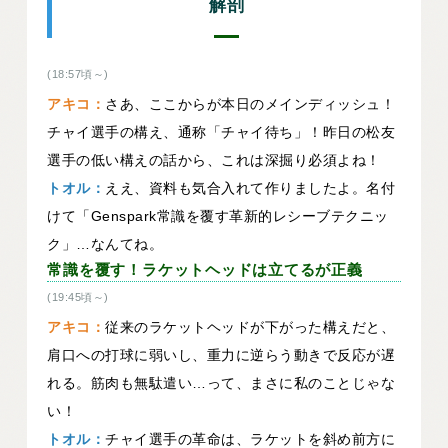
解剖
(18:57頃～)
アキコ：
さあ、ここからが本日のメインディッシュ！
チャイ選手の構え、通称「チャイ待ち」！昨日の松友
選手の低い構えの話から、これは深掘り必須よね！
トオル：
ええ、資料も気合入れて作りましたよ。名付
けて「Genspark常識を覆す革新的レシーブテクニッ
ク」…なんてね。
常識を覆す！ラケットヘッドは立てるが正義
(19:45頃～)
アキコ：
従来のラケットヘッドが下がった構えだと、
肩口への打球に弱いし、重力に逆らう動きで反応が遅
れる。筋肉も無駄遣い…って、まさに私のことじゃな
い！
トオル：
チャイ選手の革命は、ラケットを斜め前方に