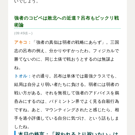
いでしょう。
強者のコピペは敗北への近道？呂布もビックリ戦
術論
(09:45頃～)
アキコ：
「強者の真似は弱者の戦略にあらず」。三国
志の呂布の例え、分かりやすかったわ。フィジカルで
勝てないのに、同じ土俵で戦おうとするのは無謀よ
ね。
トオル：
その通り。呂布は単体では最強クラスでも、
結局は自分より弱い者たちに負ける。弱者には弱者の
戦い方がある。それを無視して強者のアドバイスを鵜
呑みにするのは、バドミントン界でよく見る自殺行為
ですね。あと、マウンティングされたと感じたら、相
手を過小評価している自分に気づけ、という話もしま
したね。
本日の格言：「祝われるより祝いたい」は