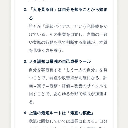
「人を見る目」は自分を知ることから始ま
る
誰もが「認知バイアス」という色眼鏡をか
けている。その事実を自覚し、言動の一致
や実際の行動を見て判断する訓練が、本質
を見抜く力を養う。
メタ認知は最強の自己成長ツール
自分を客観視する「もう一人の自分」を持
つことで、弱点や改善点が明確になる。計
画→実行→観察・評価→改善のサイクルを
回すことで、あらゆる分野で成長が加速す
る。
上達の最短ルートは「素直な模倣」
我流に固執していては成長は止まる。自分