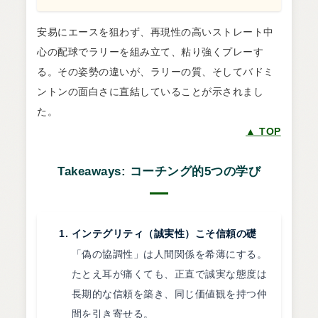
安易にエースを狙わず、再現性の高いストレート中
心の配球でラリーを組み立て、粘り強くプレーす
る。その姿勢の違いが、ラリーの質、そしてバドミ
ントンの面白さに直結していることが示されまし
た。
▲ TOP
Takeaways: コーチング的5つの学び
インテグリティ（誠実性）こそ信頼の礎
「偽の協調性」は人間関係を希薄にする。
たとえ耳が痛くても、正直で誠実な態度は
長期的な信頼を築き、同じ価値観を持つ仲
間を引き寄せる。