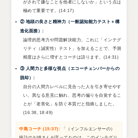
がされて嫌なことを他者にしないか」という点は
極めて重要です。(14:17)
② 地頭の良さと精神力（一般認知能力テスト＋構
造化面接）:
論理的思考力や問題解決能力。これに「インテグ
リティ（誠実性）テスト」を加えることで、予測
精度はさらに増すとコーチは語ります。(14:31)
③ 人間力と多様な視点（エコーチェンバーからの
脱却）:
自分の人間力レベルに見合った人を引き寄せやす
い。異なる意見に触れ、思考の偏りを自覚するこ
とが「老害化」を防ぐ本質だと指摘しました。
(16:38, 18:49)
中島コーチ (15:37):
「（インフルエンサーの）
統計のお姉さんが言ってたのは、このインテグリ