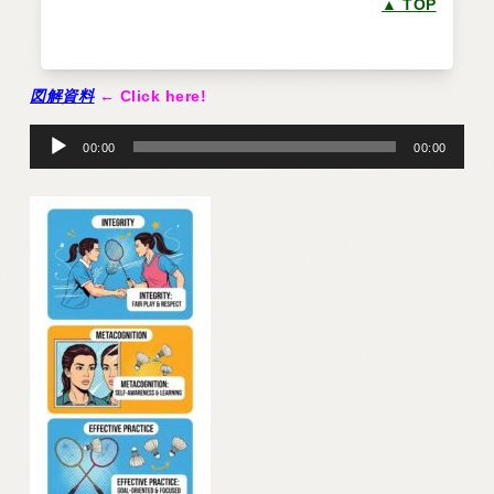
▲ TOP
図解資料
← Click here!
音
声
00:00
00:00
プ
レ
ー
ヤ
ー