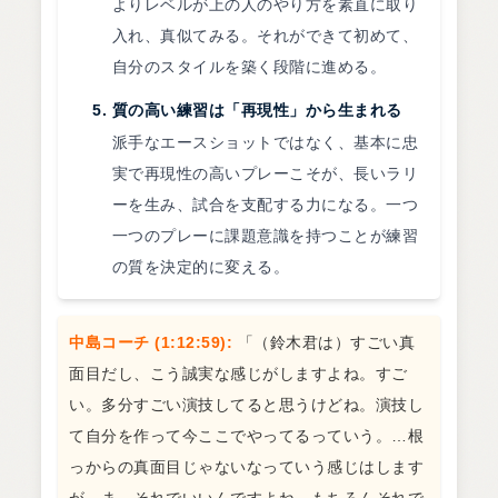
よりレベルが上の人のやり方を素直に取り
入れ、真似てみる。それができて初めて、
自分のスタイルを築く段階に進める。
質の高い練習は「再現性」から生まれる
派手なエースショットではなく、基本に忠
実で再現性の高いプレーこそが、長いラリ
ーを生み、試合を支配する力になる。一つ
一つのプレーに課題意識を持つことが練習
の質を決定的に変える。
中島コーチ (1:12:59):
「（鈴木君は）すごい真
面目だし、こう誠実な感じがしますよね。すご
い。多分すごい演技してると思うけどね。演技し
て自分を作って今ここでやってるっていう。…根
っからの真面目じゃないなっていう感じはします
が、ま、それでいいんですよね。もちろんそれで