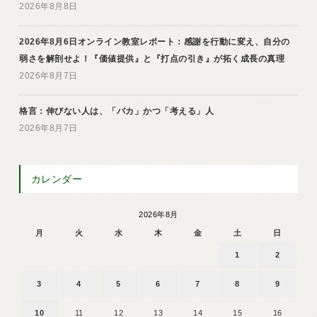
2026年8月8日
2026年8月6日オンライン教室レポート：感謝を行動に変え、自分の
弱さを解剖せよ！『価値提供』と『打点の引き』が拓く成長の真理
2026年8月7日
格言：伸びない人は、「バカ」かつ「考える」人
2026年8月7日
カレンダー
2026年8月
月
火
水
木
金
土
日
1
2
3
4
5
6
7
8
9
10
11
12
13
14
15
16