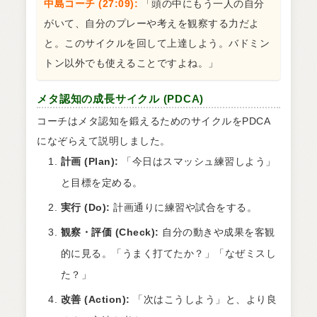
中島コーチ (27:09):
「頭の中にもう一人の自分
がいて、自分のプレーや考えを観察する力だよ
と。このサイクルを回して上達しよう。バドミン
トン以外でも使えることですよね。」
メタ認知の成長サイクル (PDCA)
コーチはメタ認知を鍛えるためのサイクルをPDCA
になぞらえて説明しました。
計画 (Plan):
「今日はスマッシュ練習しよう」
と目標を定める。
実行 (Do):
計画通りに練習や試合をする。
観察・評価 (Check):
自分の動きや成果を客観
的に見る。「うまく打てたか？」「なぜミスし
た？」
改善 (Action):
「次はこうしよう」と、より良