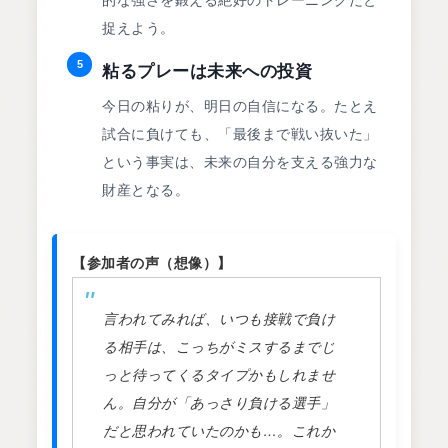
的な強さを鍛える絶好のトレーニングだと
捉えよう。
5
粘るプレーは未来への投資
今日の粘りが、明日の自信になる。たとえ
試合に負けても、「最後まで戦い抜いた」
という事実は、未来の自分を支える強力な
財産となる。
【参加者の声（想像）】
言われてみれば、いつも接戦で負け
る相手は、こっちがミスするまでじ
っと待ってくるタイプかもしれませ
ん。自分が「あっさり負ける選手」
だと思われていたのかも…。これか