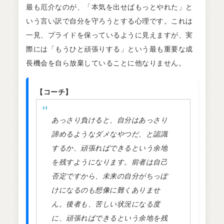
最も厄介なのが、「本気を出せばもっとやれた」と
いう言い訳で自分を守ろうとする心理です。これは
一見、プライドを保っているように見えますが、実
際には「もうひと頑張りする」という最も重要な成
長機会を自ら放棄していることに他なりません。
【コーチ】
あっさり負けると、自分はあっさり
諦めるようなダメなやつだ、と認識
するか、頑張ればできるという余地
を残すようになります。前者は自己
否定ですから、未来の自分がちっぽ
けになるのも想像に難くありませ
ん。後者も、苦しい状況になる度
に、頑張ればできるという余地を残