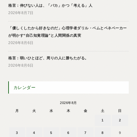
格言：伸びない人は、「バカ」かつ「考える」人
2026年8月7日
「優しくしたから好きなのだ」心理学者ダリル・ベムとペネベーカー
が明かす“自己知覚理論”と人間関係の真実
2026年8月6日
格言：弱いひとほど、周りの人に勝ちたがる。
2026年8月6日
カレンダー
2026年8月
月
火
水
木
金
土
日
1
2
3
4
5
6
7
8
9