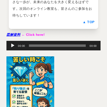
さな一歩が、未来のあなたを大きく変えるはずで
す。次回のオンライン教室も、皆さんのご参加をお
待ちしています！
▲ TOP
図解資料
← Click here!
音
声
00:00
00:00
プ
レ
ー
ヤ
ー