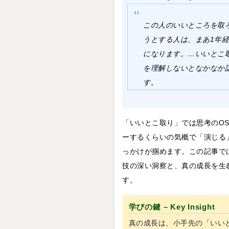
この人のいいところを取
うとする人は、まあ1年
になります。…いいとこ
を理解しないとなかなか
す。
「いいとこ取り」では思考のO
ーするくらいの気概で「演じる
っかけが掴めます。この記事で
技の深い洞察と、真の成長を生
す。
学びの鍵 – Key Insight
真の成長は、小手先の「いい