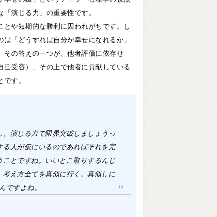
な「演じる力」の重要性です。
ことや短期的な勝利に囚われがちです。し
のは「どうすれば自分が幸せになれるか」
。その答えの一つが、他者評価に依存せ
自己受容）、その上で他者に貢献している
とです。
し、演じる力で限界突破しましょうっ
する人が仮にいるのであればそれを完
うことですね。いいとこ取りするんじ
、考え方全てを真似に行く。真似しに
るんですよね。