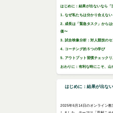
はじめに：結果が出ないなら「
1. なぜ私たちは分かり合えな
2. 成長は「緊急タスク」から
価〜
3. 試合映像分析：対人競技の
4. コーチング的５つの学び
5. アウトプット習慣チェック
おわりに：有利な時にこそ、山
はじめに：結果が出な
2025年6月14日のオンライ
しました。テーマは「貢献こそ