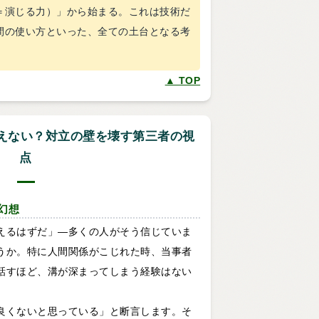
＝演じる力）」から始まる。これは技術だ
間の使い方といった、全ての土台となる考
▲ TOP
合えない？対立の壁を壊す第三者の視
点
幻想
えるはずだ」—多くの人がそう信じていま
うか。特に人間関係がこじれた時、当事者
話すほど、溝が深まってしまう経験はない
良くないと思っている」と断言します。そ