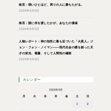
格言：弱いひとほど、周りの人に勝ちたがる。
2026年8月6日
格言：誰に何を渡したかが、あなたの価値
2026年8月5日
人物レポート：神の知性に最も近づいた「火星人」ジ
ョン・フォン・ノイマン――現代社会の礎を創った天
才の栄光、葛藤、そして人間性の極致
2026年8月4日
カレンダー
2026年8月
月
火
水
木
金
土
日
1
2