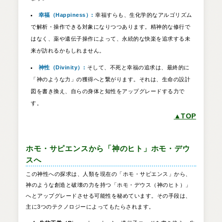
幸福（Happiness）:
幸福すらも、生化学的なアルゴリズム
で解析・操作できる対象になりつつあります。精神的な修行で
はなく、薬や遺伝子操作によって、永続的な快楽を追求する未
来が訪れるかもしれません。
神性（Divinity）:
そして、不死と幸福の追求は、最終的に
「神のような力」の獲得へと繋がります。それは、生命の設計
図を書き換え、自らの身体と知性をアップグレードする力で
す。
▲TOP
ホモ・サピエンスから「神のヒト」ホモ・デウ
スへ
この神性への探求は、人類を現在の「ホモ・サピエンス」から、
神のような創造と破壊の力を持つ「ホモ・デウス（神のヒト）」
へとアップグレードさせる可能性を秘めています。その手段は、
主に3つのテクノロジーによってもたらされます。