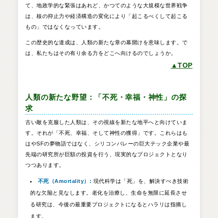
て、地政学的な緊張はあれど、かつてのような大規模な世界戦争
は、核の抑止力や経済構造の変化により「起こるべくして起こる
もの」ではなくなっています。
この歴史的な達成は、人類の新たな章の幕開けを意味します。で
は、私たちはその有り余る力をどこへ向けるのでしょうか。
▲TOP
人類の新たな野望：「不死・幸福・神性」の探
求
古い敵を克服した人類は、その視線を新たな地平へと向けていま
す。それが「不死、幸福、そして神性の獲得」です。これらはも
はやSFの夢物語ではなく、シリコンバレーの巨大テック企業や最
先端の研究所が巨額の投資を行う、現実的なプロジェクトとなり
つつあります。
不死（Amortality）:
現代科学は「死」を、解決すべき技術
的な欠陥と見なします。老化を治療し、生命を無限に延長させ
る研究は、今後の最重要プロジェクトになるとハラリは指摘し
ます。