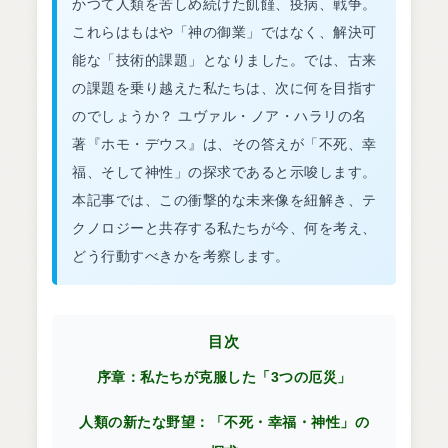
かつて人類を苦しめ続けた飢饉、疫病、戦争。
これらはもはや「神の御業」ではなく、解決可
能な「技術的課題」となりました。では、古来
の課題を乗り越えた私たちは、次に何を目指す
のでしょうか？ ユヴァル・ノア・ハラリの名
著『ホモ・デウス』は、その答えが「不死、幸
福、そして神性」の探求であると示唆します。
本記事では、この衝撃的な未来像を紐解き、テ
クノロジーと共存する私たちが今、何を考え、
どう行動すべきかを考察します。
目次
序章：私たちが克服した「3つの厄災」
人類の新たな野望：「不死・幸福・神性」の