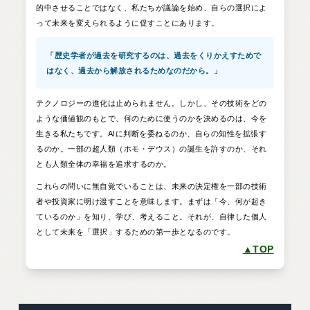
的中させることではなく、私たちが議論を始め、自らの選択によ
って未来を変えられるように促すことにあります。
「歴史学者が過去を研究するのは、過去をくりかえすためで
はなく、過去から解放されるためなのだから。」
テクノロジーの進化は止められません。しかし、その技術をどの
ような価値観のもとで、何のために使うのかを決めるのは、今を
生きる私たちです。AIに判断を委ねるのか、自らの知性を拡張す
るのか。一部の超人類（ホモ・デウス）の誕生を許すのか、それ
とも人類全体の幸福を追求するのか。
これらの問いに無自覚でいることは、未来の決定権を一部の技術
者や投資家に明け渡すことを意味します。まずは「今、何が起き
ているのか」を知り、学び、考えること。それが、自律した個人
として未来を「選択」するための第一歩となるのです。
▲TOP