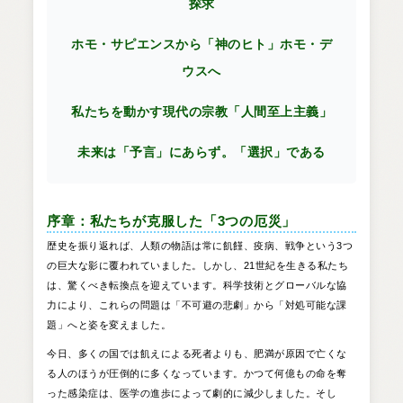
探求
ホモ・サピエンスから「神のヒト」ホモ・デ
ウスへ
私たちを動かす現代の宗教「人間至上主義」
未来は「予言」にあらず。「選択」である
序章：私たちが克服した「3つの厄災」
歴史を振り返れば、人類の物語は常に飢饉、疫病、戦争という3つ
の巨大な影に覆われていました。しかし、21世紀を生きる私たち
は、驚くべき転換点を迎えています。科学技術とグローバルな協
力により、これらの問題は「不可避の悲劇」から「対処可能な課
題」へと姿を変えました。
今日、多くの国では飢えによる死者よりも、肥満が原因で亡くな
る人のほうが圧倒的に多くなっています。かつて何億もの命を奪
った感染症は、医学の進歩によって劇的に減少しました。そし