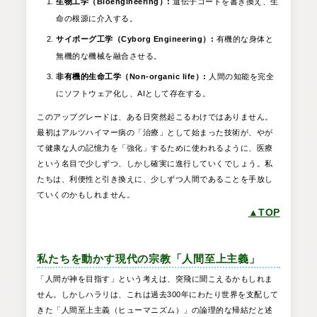
生物工学（Bioengineering）:
遺伝子コードを書き換え、生
命の根源に介入する。
サイボーグ工学（Cyborg Engineering）:
有機的な身体と
無機的な機械を融合させる。
非有機的生命工学（Non-organic life）:
人間の知能を完全
にソフトウェア化し、AIとして存在する。
このアップグレードは、ある日突然起こるわけではありません。
最初はアルツハイマー病の「治療」として始まった技術が、やが
て健康な人の記憶力を「強化」するために使われるように、医療
という名目で少しずつ、しかし確実に進行していくでしょう。私
たちは、利便性と引き換えに、少しずつ人間であることを手放し
ていくのかもしれません。
▲TOP
私たちを動かす現代の宗教「人間至上主義」
「人間が神を目指す」という考えは、突飛に聞こえるかもしれま
せん。しかしハラリは、これは過去300年にわたり世界を支配して
きた「人間至上主義（ヒューマニズム）」の論理的な帰結だと述