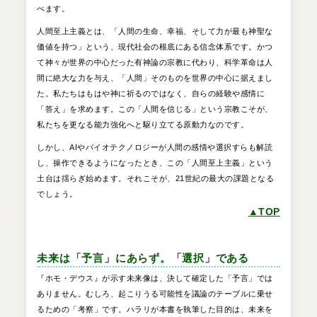
べます。
人間至上主義とは、「人間の生命、幸福、そして力が最も神聖な
価値を持つ」という、現代社会の根底にある信念体系です。かつ
て神々が世界の中心だった有神論の宗教に代わり、科学革命は人
間に絶大な力を与え、「人間」そのものを世界の中心に据えまし
た。私たちはもはや神に祈るのではなく、自らの経験や感情に
「答え」を求めます。この「人間を信じる」という宗教こそが、
私たちを更なる能力強化へと駆り立てる原動力なのです。
しかし、AIやバイオテクノロジーが人間の感情や選択すらも解読
し、操作できるようになったとき、この「人間至上主義」という
土台は揺らぎ始めます。それこそが、21世紀の最大の課題となる
でしょう。
▲TOP
未来は「予言」にあらず。「選択」である
『ホモ・デウス』が示す未来像は、決して確定した「予言」では
ありません。むしろ、起こりうる可能性を議論のテーブルに乗せ
るための「考察」です。ハラリが本書を執筆した目的は、未来を