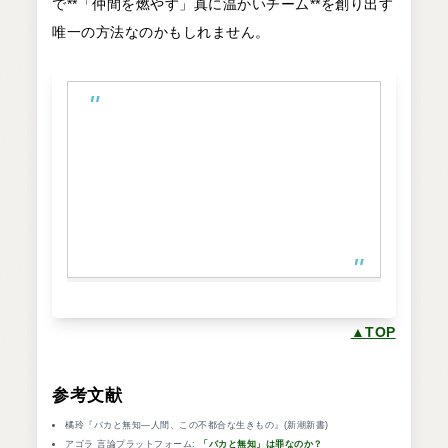
で**「仲間を燃やす」真に温かいチーム**を創り出す
唯一の方法なのかもしれません。
真の温かさは、みんなで話し合って作
るものではない。
一人の優秀なリーダーが、チームメン
バーの能力を最大限に活かし、
明確な目標に向かって導くことで生ま
れるのだ。
▲TOP
参考文献
橘玲『バカと無知―人間、この不都合な生きもの』(新潮新書)
アゴラ 言論プラットフォーム:
「バカと無知」は罪なのか？