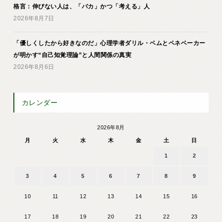
格言：伸びない人は、「バカ」かつ「考える」人
2026年8月7日
「優しくしたから好きなのだ」心理学者ダリル・ベムとペネベーカー
が明かす“自己知覚理論”と人間関係の真実
2026年8月6日
カレンダー
2026年8月
月
火
水
木
金
土
日
1
2
3
4
5
6
7
8
9
10
11
12
13
14
15
16
17
18
19
20
21
22
23