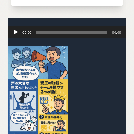
音
声
00:00
00:00
プ
レ
ー
ヤ
ー