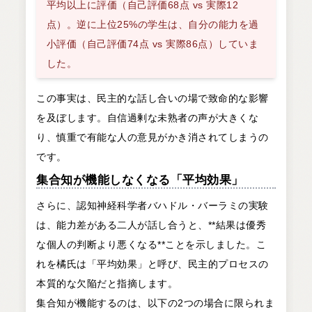
平均以上に評価（自己評価68点 vs 実際12
点）。逆に上位25%の学生は、自分の能力を過
小評価（自己評価74点 vs 実際86点）していま
した。
この事実は、民主的な話し合いの場で致命的な影響
を及ぼします。自信過剰な未熟者の声が大きくな
り、慎重で有能な人の意見がかき消されてしまうの
です。
集合知が機能しなくなる「平均効果」
さらに、認知神経科学者バハドル・バーラミの実験
は、能力差がある二人が話し合うと、**結果は優秀
な個人の判断より悪くなる**ことを示しました。こ
れを橘氏は「平均効果」と呼び、民主的プロセスの
本質的な欠陥だと指摘します。
集合知が機能するのは、以下の2つの場合に限られま