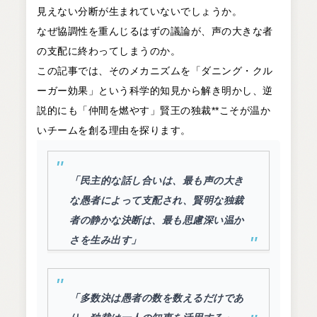
見えない分断が生まれていないでしょうか。
なぜ協調性を重んじるはずの議論が、声の大きな者
の支配に終わってしまうのか。
この記事では、そのメカニズムを「ダニング・クル
ーガー効果」という科学的知見から解き明かし、逆
説的にも「仲間を燃やす」賢王の独裁**こそが温か
いチームを創る理由を探ります。
「民主的な話し合いは、最も声の大き
な愚者によって支配され、賢明な独裁
者の静かな決断は、最も思慮深い温か
さを生み出す」
「多数決は愚者の数を数えるだけであ