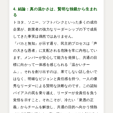
4. 結論：真の温かさは、賢明な独裁から生まれ
る
トヨタ、ソニー、ソフトバンクといった多くの成功
企業が、創業者の強力なリーダーシップの下で成長
してきた事実は偶然ではありません。
『バカと無知』が示す通り、民主的プロセスは「声
の大きな愚者」に支配される危険を常に内包してい
ます。メンバーが安心して能力を発揮し、共通の目
標に向かって一体感を感じられる「温かいチー
ム」。それを創り出すのは、果てしない話し合いで
はなく、明確なビジョンと責任感を持つ、一人の優
秀なリーダーによる賢明な決断なのです。この認知
バイアスの罠を乗り越え、リーダーが全責任を負う
覚悟を示すこと。それこそが、冷たい「衆愚の正
義」からチームを解放し、共通の目的へ向かう情熱