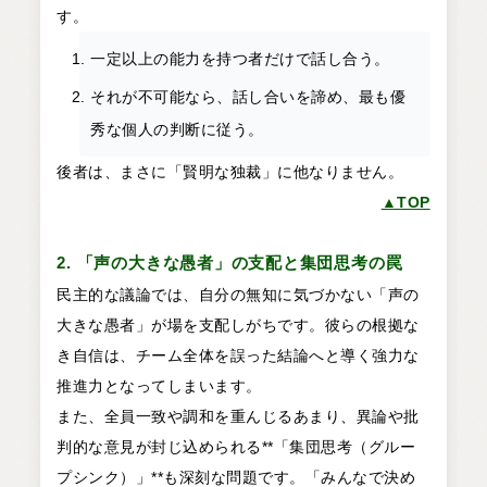
す。
一定以上の能力を持つ者だけで話し合う。
それが不可能なら、話し合いを諦め、最も優
秀な個人の判断に従う。
後者は、まさに「賢明な独裁」に他なりません。
▲TOP
2. 「声の大きな愚者」の支配と集団思考の罠
民主的な議論では、自分の無知に気づかない「声の
大きな愚者」が場を支配しがちです。彼らの根拠な
き自信は、チーム全体を誤った結論へと導く強力な
推進力となってしまいます。
また、全員一致や調和を重んじるあまり、異論や批
判的な意見が封じ込められる**「集団思考（グルー
プシンク）」**も深刻な問題です。「みんなで決め