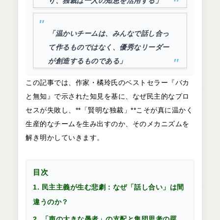
り、独裁は一人の知恵を活用する」
「温かいチームは、みんなで話し合っ
て作るものではなく、優秀なリーダー
が創造するものである」
この記事では、作家・橘玲氏のベストセラー『バカ
と無知』で示された知見を基に、なぜ民主的なプロ
セスが失敗し、**「賢明な独裁」**こそが真に温かく
生産的なチームを生み出すのか、そのメカニズムを
解き明かしていきます。
目次
1. 民主主義が生む悲劇：なぜ「話し合い」は間
違うのか？
2. 「声の大きな愚者」の支配と集団思考の罠