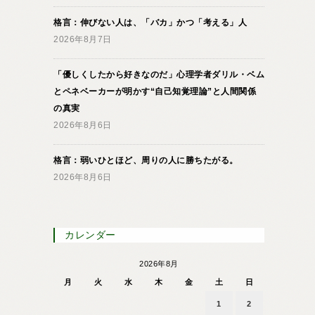
格言：伸びない人は、「バカ」かつ「考える」人
2026年8月7日
「優しくしたから好きなのだ」心理学者ダリル・ベム
とペネベーカーが明かす“自己知覚理論”と人間関係
の真実
2026年8月6日
格言：弱いひとほど、周りの人に勝ちたがる。
2026年8月6日
カレンダー
2026年8月
月
火
水
木
金
土
日
1
2