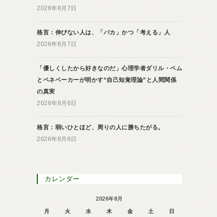
2026年8月7日
格言：伸びない人は、「バカ」かつ「考える」人
2026年8月7日
「優しくしたから好きなのだ」心理学者ダリル・ベム
とペネベーカーが明かす“自己知覚理論”と人間関係
の真実
2026年8月6日
格言：弱いひとほど、周りの人に勝ちたがる。
2026年8月6日
カレンダー
2026年8月
月
火
水
木
金
土
日