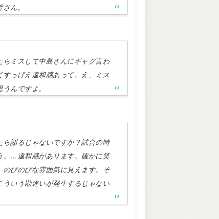
皆さん。
たらミスして中島さんにギャグ言わ
てすっげえ違和感あって。え、ミス
思うんですよ。
たら謝るじゃないですか？試合の時
う。…違和感があります。確かに笑
、のびのびな雰囲気に見えます。そ
こういう勘違いが発生するじゃない