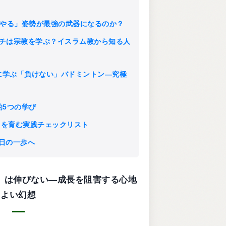
「まず、やる」姿勢が最強の武器になるのか？
ップコーチは宗教を学ぶ？イスラム教から知る人
: 王祉怡に学ぶ「負けない」バドミントン—究極
グ的5つの学び
強さ」を育む実践チェックリスト
を明日の一歩へ
のびのび」は伸びない—成長を阻害する心地
よい幻想