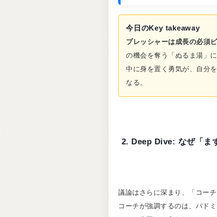
今日のKey takeaway
プレッシャーは成長の必須
の機会を奪う「ぬるま湯」
中に身を置く勇気が、自分
なる。
2. Deep Dive: 
議論はさらに深まり、「コーチ
コーチが強調するのは、バドミ