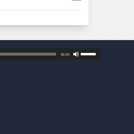
音
ボ
声
00:00
リ
プ
ュ
レ
ー
ー
ム
ヤ
調
ー
節
に
は
上
下
矢
印
キ