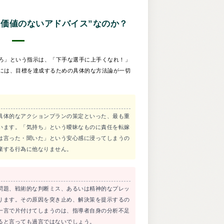
“価値のないアドバイス”なのか？
ろ」という指示は、「下手な選手に上手くなれ！」
には、目標を達成するための具体的な方法論が一切
具体的なアクションプランの策定といった、最も重
います。「気持ち」という曖昧なものに責任を転嫁
は言った・聞いた」という安心感に浸ってしまうの
棄する行為に他なりません。
問題、戦術的な判断ミス、あるいは精神的なプレッ
ります。その原因を突き止め、解決策を提示するの
一言で片付けてしまうのは、指導者自身の分析不足
ると言っても過言ではないでしょう。