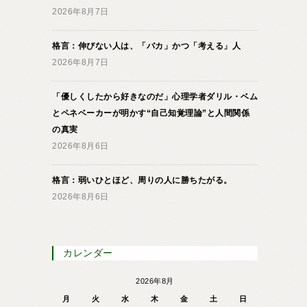
2026年8月7日
格言：伸びない人は、「バカ」かつ「考える」人
2026年8月7日
「優しくしたから好きなのだ」心理学者ダリル・ベム
とペネベーカーが明かす“自己知覚理論”と人間関係
の真実
2026年8月6日
格言：弱いひとほど、周りの人に勝ちたがる。
2026年8月6日
カレンダー
2026年8月
月
火
水
木
金
土
日