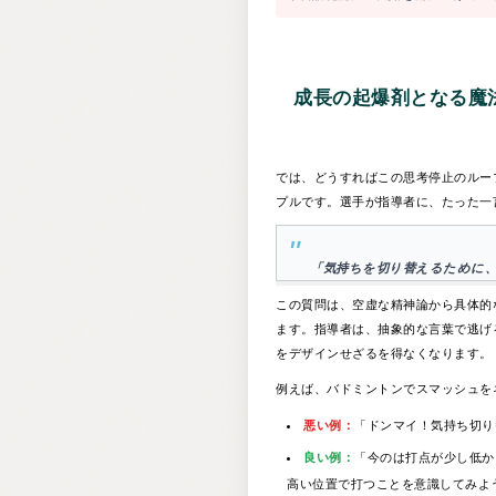
成長の起爆剤となる魔
では、どうすればこの思考停止のルー
プルです。選手が指導者に、たった一
「気持ちを切り替えるために
この質問は、空虚な精神論から具体的
ます。指導者は、抽象的な言葉で逃げ
をデザインせざるを得なくなります。
例えば、バドミントンでスマッシュを
悪い例：
「ドンマイ！気持ち切り
良い例：
「今のは打点が少し低か
高い位置で打つことを意識してみよ