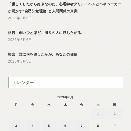
「優しくしたから好きなのだ」心理学者ダリル・ベムとペネベーカー
が明かす“自己知覚理論”と人間関係の真実
2026年8月6日
格言：弱いひとほど、周りの人に勝ちたがる。
2026年8月6日
格言：誰に何を渡したかが、あなたの価値
2026年8月5日
カレンダー
2026年8月
月
火
水
木
金
土
日
1
2
3
4
5
6
7
8
9