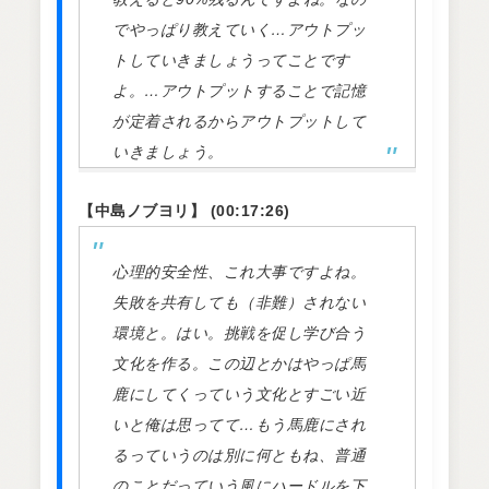
でやっぱり教えていく…アウトプッ
トしていきましょうってことです
よ。…アウトプットすることで記憶
が定着されるからアウトプットして
いきましょう。
【中島ノブヨリ】 (00:17:26)
心理的安全性、これ大事ですよね。
失敗を共有しても（非難）されない
環境と。はい。挑戦を促し学び合う
文化を作る。この辺とかはやっぱ馬
鹿にしてくっていう文化とすごい近
いと俺は思ってて…もう馬鹿にされ
るっていうのは別に何ともね、普通
のことだっていう風にハードルを下