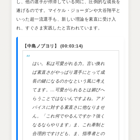
し、他の選手が停滞している間に、圧倒的な成長を
遂げるのです。マイケル・ジョーダンや大谷翔平と
いった超一流選手も、新しい理論を素直に受け入
れ、すぐさま実践したと言われています。
【中島ノブヨリ】 (00:03:14)
はい。私は可愛がれる力。言い換れ
ば素直さがやっぱり選手にとって成
長の鍵になるのかなという風に考え
てます。…可愛がられるとは媚びへ
らうことではないんですよね。アド
バイスに対する素直さに他なりませ
ん。「これ何でやるんですか？強く
なるならやります」ま、これ牽制と
合理的ですけども、ま、指導者との