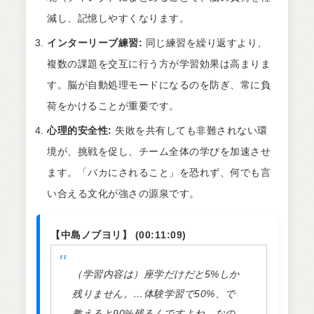
減し、記憶しやすくなります。
インターリーブ練習:
同じ練習を繰り返すより、
複数の課題を交互に行う方が学習効果は高まりま
す。脳が自動処理モードになるのを防ぎ、常に負
荷をかけることが重要です。
心理的安全性:
失敗を共有しても非難されない環
境が、挑戦を促し、チーム全体の学びを加速させ
ます。「バカにされること」を恐れず、何でも言
い合える文化が強さの源泉です。
【中島ノブヨリ】 (00:11:09)
（学習内容は）座学だけだと5%しか
残りません。…体験学習で50%、で
教えると90%残るんですよね。なの