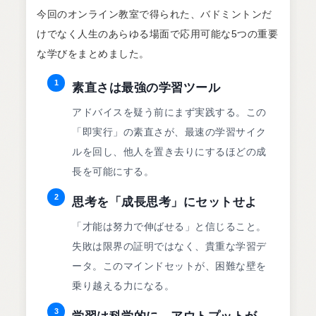
今回のオンライン教室で得られた、バドミントンだ
けでなく人生のあらゆる場面で応用可能な5つの重要
な学びをまとめました。
1
素直さは最強の学習ツール
アドバイスを疑う前にまず実践する。この
「即実行」の素直さが、最速の学習サイク
ルを回し、他人を置き去りにするほどの成
長を可能にする。
2
思考を「成長思考」にセットせよ
「才能は努力で伸ばせる」と信じること。
失敗は限界の証明ではなく、貴重な学習デ
ータ。このマインドセットが、困難な壁を
乗り越える力になる。
3