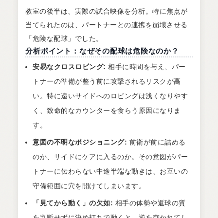
教室の後半は、実際の試合映像を分析。特に焦点が
当てられたのは、パートナーとの連携を崩壊させる
「危険な配球」でした。
分析ポイント：なぜその配球は危険なのか？
安易なクロスロビング:
相手に時間を与え、パー
トナーの準備が整う前に攻撃されるリスクが高
い。特に遠いサイドへのロビングは浅くなりやす
く、致命的なカウンターを食らう原因になりま
す。
意図の不明なポジショニング:
前衛が前に詰める
のか、サイドにケアに入るのか。その意図がパー
トナーに伝わらない中途半端な動きは、お互いの
守備範囲に穴を開けてしまいます。
「見てから動く」の欠如:
相手の体勢や返球の質
を判断せずに決め打ちで動くと、逆を突かれてし