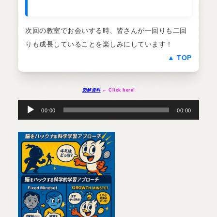
次回の教室でお会いする時、皆さんが一回りも二回
りも成長していることを楽しみにしています！
▲ TOP
図解資料
← Click here!
音
声
プ
00:00
00:00
レ
ー
ヤ
ー