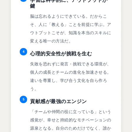
学習は科学的に、アウトプットが
鍵
脳は忘れるようにできている。だからこ
そ、人に「教える」ことを前提に学ぶ。ア
ウトプットこそが、知識を本当のスキルに
変える唯一の方法だ。
4
心理的安全性が挑戦を生む
失敗を恐れずに発言・挑戦できる環境が、
個人の成長とチームの進化を加速させる。
違いを尊重し、学び合う文化を自ら作ろ
う。
5
貢献感が最強のエンジン
「チームや仲間の役に立っている」という
感覚が、幸せと持続的なモチベーションの
源泉となる。自分のためだけでなく、誰か