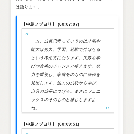
は語ります。
【中島ノブヨリ】 (00:07:07)
一方、成長思考っていうのは才能や
能力は努力、学習、経験で伸ばせる
という考え方になります。失敗を学
びや改善のチャンスと捉えます。努
力を重視し、家庭そのものに価値を
見出します。他人の成功から学び、
自分の成長につげる。まさにフェニ
ックスのそのものと感じしますよ
ね。
【中島ノブヨリ】 (00:09:51)