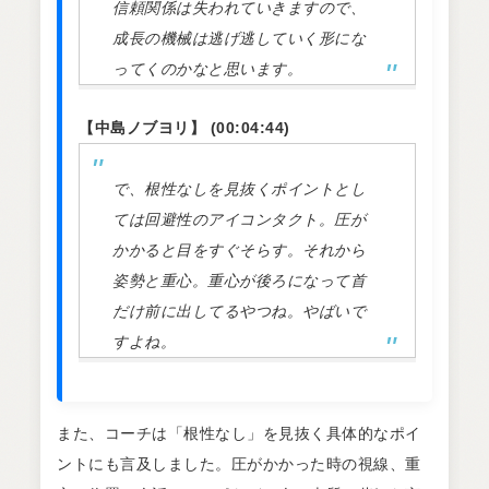
信頼関係は失われていきますので、
成長の機械は逃げ逃していく形にな
ってくのかなと思います。
【中島ノブヨリ】 (00:04:44)
で、根性なしを見抜くポイントとし
ては回避性のアイコンタクト。圧が
かかると目をすぐそらす。それから
姿勢と重心。重心が後ろになって首
だけ前に出してるやつね。やばいで
すよね。
また、コーチは「根性なし」を見抜く具体的なポイ
ントにも言及しました。圧がかかった時の視線、重