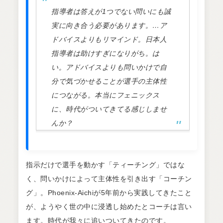
指導者は答えが1つでない問いにも誠
実に向き合う必要があります。…ア
ドバイスよりもリマインド。日本人
指導者は助けすぎになりがち。は
い。アドバイスよりも問いかけで自
分で気づかせることが選手の主体性
につながる。本当にフェニックス
に、時代がついてきてる感じしませ
んか？
指示だけで選手を動かす「ティーチング」ではな
く、問いかけによって主体性を引き出す「コーチン
グ」。Phoenix-Aichiが5年前から実践してきたこと
が、ようやく世の中に浸透し始めたとコーチは言い
ます。時代が我々に追いついてきたのです。