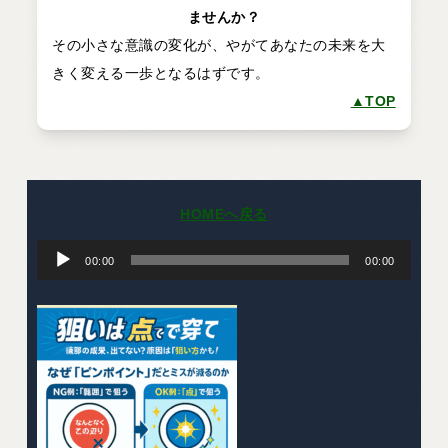
ませんか？
その小さな意識の変化が、やがてあなたの未来を大
きく変える一歩となるはずです。
▲TOP
HOMEへ戻る
音
声
00:00
00:00
プ
レ
ー
ヤ
ー