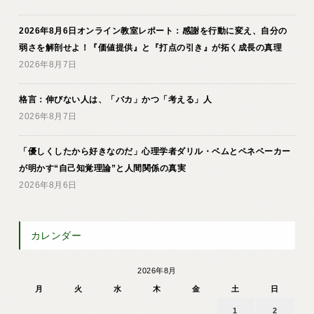
2026年8月6日オンライン教室レポート：感謝を行動に変え、自分の
弱さを解剖せよ！『価値提供』と『打点の引き』が拓く成長の真理
2026年8月7日
格言：伸びない人は、「バカ」かつ「考える」人
2026年8月7日
「優しくしたから好きなのだ」心理学者ダリル・ベムとペネベーカー
が明かす“自己知覚理論”と人間関係の真実
2026年8月6日
カレンダー
2026年8月
月
火
水
木
金
土
日
1
2