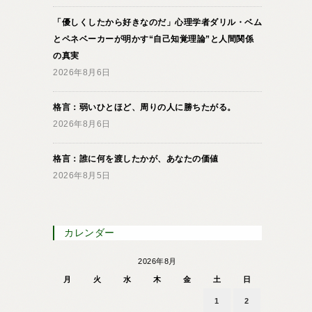
「優しくしたから好きなのだ」心理学者ダリル・ベム
とペネベーカーが明かす“自己知覚理論”と人間関係
の真実
2026年8月6日
格言：弱いひとほど、周りの人に勝ちたがる。
2026年8月6日
格言：誰に何を渡したかが、あなたの価値
2026年8月5日
カレンダー
2026年8月
月
火
水
木
金
土
日
1
2