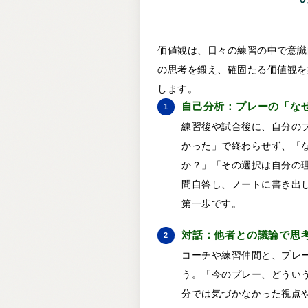
価値観は、日々の練習の中で意識
の思考を鍛え、確固たる価値観を
します。
自己分析：プレーの「な
1
練習後や試合後に、自分の
かった」で終わらせず、「
か？」「その選択は自分の
問自答し、ノートに書き出
第一歩です。
対話：他者との議論で思
2
コーチや練習仲間と、プレ
う。「今のプレー、どうい
分では気づかなかった視点