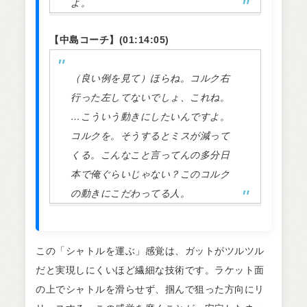
よ。
【中島コーチ】(01:14:05)
（良い例を見て）ほらね。コルク右
行った左してないでしょ、これね。
…こういう動きにしたいんですよ。
コルクを。そうするとミスが減って
くる。こんなこと言ってんの多分日
本で俺ぐらいじゃない？このコルク
の動きにこだわってる人。
この「シャトルを運ぶ」感覚は、ガットがツルツル
だと実現しにくいほど繊細な技術です。ラケット面
の上でシャトルを滑らせず、掴んで狙った方向にリ