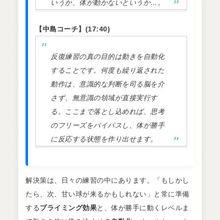
いうか、体が動かないというか…。
【中島コーチ】(17:40)
反復練習の真の目的は動きを自動化
することです。何度も繰り返された
動作は、意識的な判断を司る脳を介
さず、無意識の領域が直接実行す
る。ここまで落とし込めれば、思考
のフリーズをバイパスし、体が勝手
に反応する状態を作り出せます。
解決策は、日々の練習の中にあります。「もしかし
たら、次、甘い球が来るかもしれない」と常に準備
する
プライミング効果
と、体が勝手に動くレベルま