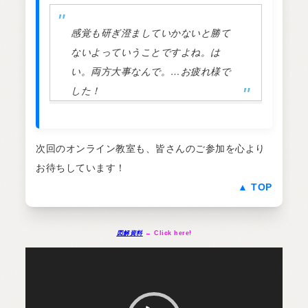
感覚も研ぎ澄ましていかないと勝て
ないよっていうことですよね。は
い。両方大事なんで。…お疲れ様で
した！
次回のオンライン教室も、皆さんのご参加を心より
お待ちしています！
▲ TOP
図解資料
← Click here!
動
画
プ
レ
ー
ヤ
ー