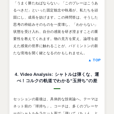
「うまく勝たねばならない」「このプレーはこうあ
るべきだ」といった固定観念や執着が、私たちを頑
固にし、成長を妨げます。この禅問答は、そうした
思考の枠組みそのものを一度壊し、「わからない」
状態を受け入れ、自分の感覚を研ぎ澄ますことの重
要性を教えてくれます。物の見方を変え、論理を超
えた感覚の世界に触れることが、バドミントンの新
たな境地を開く鍵となるのかもしれません。
▲ TOP
4. Video Analysis: シャトルは弾くな、運
べ！コルクの軌道でわかる“玉持ち”の差
セッションの最後は、具体的な技術論へ。テーマは
ネット前の「球持ち」。コーチは、多くのプレーヤ
ーがシャトルをラケット面で「弾いて（ちょん、と