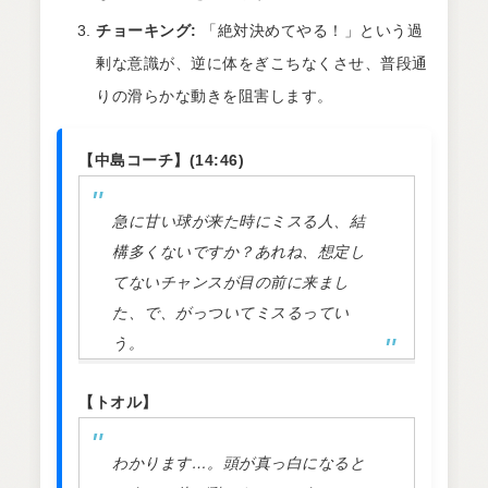
チョーキング:
「絶対決めてやる！」という過
剰な意識が、逆に体をぎこちなくさせ、普段通
りの滑らかな動きを阻害します。
【中島コーチ】(14:46)
急に甘い球が来た時にミスる人、結
構多くないですか？あれね、想定し
てないチャンスが目の前に来まし
た、で、がっついてミスるってい
う。
【トオル】
わかります…。頭が真っ白になると