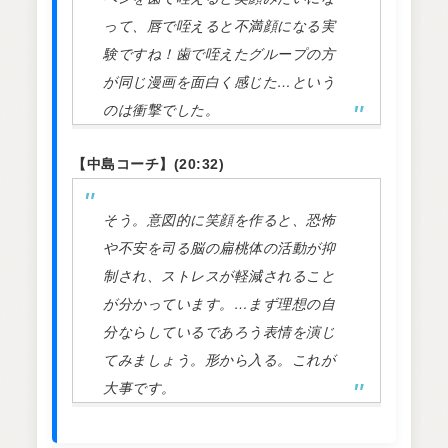
って、唇で咥えると不満顔になる実
験ですね！歯で咥えたグループの方
が同じ漫画を面白く感じた…という
のは衝撃でした。
【中島コーチ】(20:32)
そう。意図的に笑顔を作ると、恐怖
や不安を司る脳の扁桃体の活動が抑
制され、ストレスが軽減されること
が分かっています。…まず理想の自
分ならしているであろう表情を演じ
てみましょう。形から入る。これが
大事です。