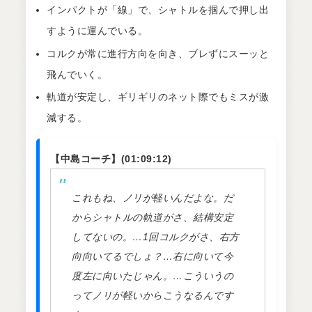
インパクトが「線」で、シャトルを掴んで押し出
すように運んでいる。
コルクが常に進行方向を向き、ブレずにスーッと
飛んでいく。
軌道が安定し、ギリギリのネット際でもミスが激
減する。
【中島コーチ】(01:09:12)
これもね、ノリが軽いんだよな。だ
からシャトルの軌道がさ、結構安定
してないの。…1回コルクがさ、右方
向向いてるでしょ？…右に向いて今
度左に向いたじゃん。…こういうの
ってノリが軽いからこうなるんです