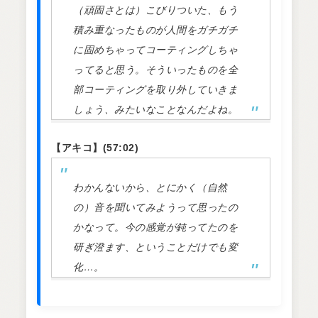
（頑固さとは）こびりついた、もう
積み重なったものが人間をガチガチ
に固めちゃってコーティングしちゃ
ってると思う。そういったものを全
部コーティングを取り外していきま
しょう、みたいなことなんだよね。
【アキコ】(57:02)
わかんないから、とにかく（自然
の）音を聞いてみようって思ったの
かなって。今の感覚が鈍ってたのを
研ぎ澄ます、ということだけでも変
化…。