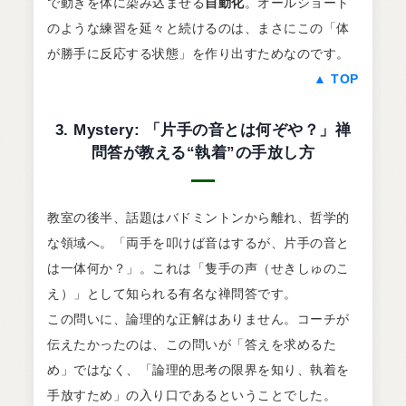
で動きを体に染み込ませる
自動化
。オールショート
のような練習を延々と続けるのは、まさにこの「体
が勝手に反応する状態」を作り出すためなのです。
▲ TOP
3. Mystery: 「片手の音とは何ぞや？」禅
問答が教える“執着”の手放し方
教室の後半、話題はバドミントンから離れ、哲学的
な領域へ。「両手を叩けば音はするが、片手の音と
は一体何か？」。これは「隻手の声（せきしゅのこ
え）」として知られる有名な禅問答です。
この問いに、論理的な正解はありません。コーチが
伝えたかったのは、この問いが「答えを求めるた
め」ではなく、「論理的思考の限界を知り、執着を
手放すため」の入り口であるということでした。