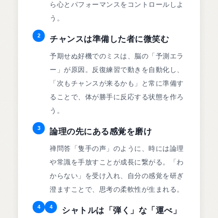
ら心とパフォーマンスをコントロールしよ
う。
2
チャンスは準備した者に微笑む
予期せぬ好機でのミスは、脳の「予測エラ
ー」が原因。反復練習で動きを自動化し、
「次もチャンスが来るかも」と常に準備す
ることで、体が勝手に反応する状態を作ろ
う。
3
論理の先にある感覚を磨け
禅問答「隻手の声」のように、時には論理
や常識を手放すことが成長に繋がる。「わ
からない」を受け入れ、自分の感覚を研ぎ
澄ますことで、思考の柔軟性が生まれる。
4
4
シャトルは「弾く」な「運べ」