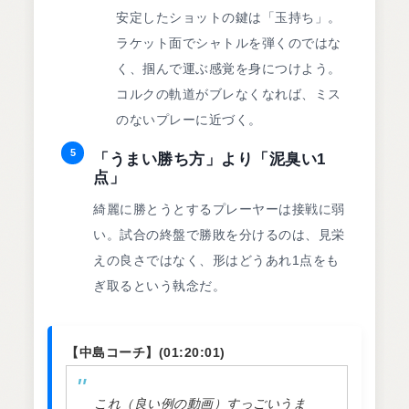
安定したショットの鍵は「玉持ち」。
ラケット面でシャトルを弾くのではな
く、掴んで運ぶ感覚を身につけよう。
コルクの軌道がブレなくなれば、ミス
のないプレーに近づく。
5
「うまい勝ち方」より「泥臭い1
点」
綺麗に勝とうとするプレーヤーは接戦に弱
い。試合の終盤で勝敗を分けるのは、見栄
えの良さではなく、形はどうあれ1点をも
ぎ取るという執念だ。
【中島コーチ】(01:20:01)
これ（良い例の動画）すっごいうま