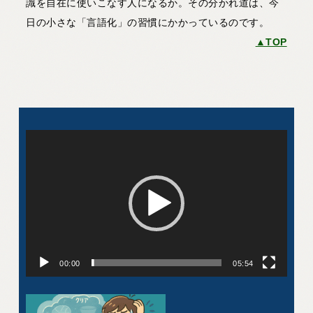
識を自在に使いこなす人になるか。その分かれ道は、今
日の小さな「言語化」の習慣にかかっているのです。
▲TOP
動
画
プ
レ
ー
ヤ
ー
00:00
05:54