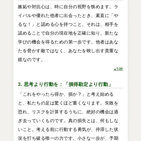
嫉妬や対抗心は、時に自分の視野を狭めます。ラ
イバルや優れた他者に出会ったとき、素直に「や
るな！」と認める心を持つこと。それは、相手を
認めることで自分の現在地を正確に知り、新たな
学びの機会を得るための第一歩です。他者はあな
たを脅かす敵ではなく、あなたを映し出す貴重な
鏡なのです。
▲TOP
3. 思考より行動を：「損得勘定より行動」
「これをやったら得か、損か？」と考え始める
と、私たちの足は驚くほど重くなります。失敗を
恐れ、リスクを計算するうちに、絶好の機会は過
ぎ去っていくものです。真の損失とは、何もしな
いこと。考える前に行動する勇気が、停滞した状
況を打ち破る唯一の力です。小さな一歩が、予期