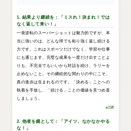
1. 結果より継続を：「ミスれ！決まれ！では
なく返して来い！」
一発逆転のスーパーショットは魅力的ですが、本
当に強いのは、どんな球でも粘り強く返し続ける
力です。これはスポーツだけでなく、学習や仕事
にも通じます。完璧な成果を一度だけ出すことよ
りも、不完全でもいいから対話を続け、ラリーを
止めないこと。その継続的な関わりの中にこそ、
真の進歩は生まれるのです。「決める」ことへの
執着を手放し、「続ける」ことの価値を見つめ直
しましょう。
▲TOP
2. 他者を鏡として：「アイツ、なかなかやる
な！」