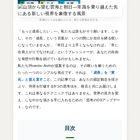
常識という山を越えたとき、新たな景色が広がる。
「もっと成長したい」—。私たちは誰もがそう願います。しか
し、その「成長」という言葉が、いつの間にか自分を縛る呪い
になっていませんか。「昨日より上手くならなければ」「常に
右肩上がりでなければ」というプレッシャーが、あなたの自由
な発想や行動を妨げているのかもしれません。
私たちPhoenix-Aichiが提案するのは、その呪いを解くための、
たった一つのシンプルな視点です。それは、
「成長」を「変
化」と捉え直すこと
。この記事では、あなたの固定観念を揺さ
ぶり、停滞を打破する9つの思考法を、格言と共にお届けしま
す。これは単なるテクニックではありません。世界の見方を変
え、しなやかな強さを手に入れるための「思考のOSアップデー
ト」なのです。
目次