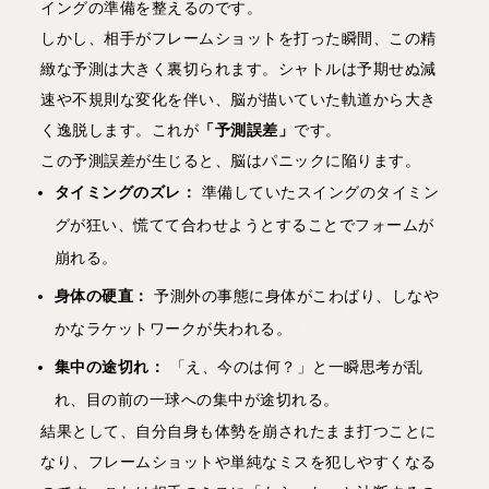
イングの準備を整えるのです。
しかし、相手がフレームショットを打った瞬間、この精
緻な予測は大きく裏切られます。シャトルは予期せぬ減
速や不規則な変化を伴い、脳が描いていた軌道から大き
く逸脱します。これが
「予測誤差」
です。
この予測誤差が生じると、脳はパニックに陥ります。
タイミングのズレ：
準備していたスイングのタイミン
グが狂い、慌てて合わせようとすることでフォームが
崩れる。
身体の硬直：
予測外の事態に身体がこわばり、しなや
かなラケットワークが失われる。
集中の途切れ：
「え、今のは何？」と一瞬思考が乱
れ、目の前の一球への集中が途切れる。
結果として、自分自身も体勢を崩されたまま打つことに
なり、フレームショットや単純なミスを犯しやすくなる