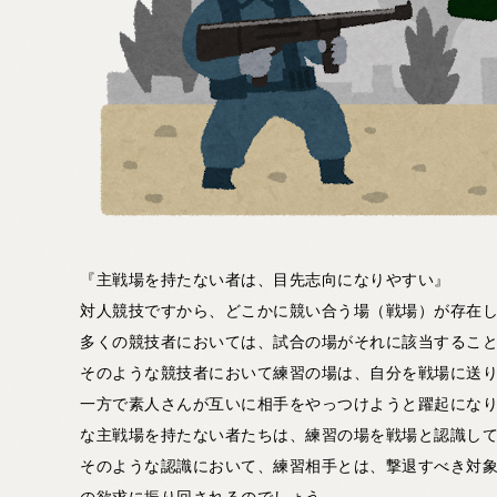
『主戦場を持たない者は、目先志向になりやすい』
対人競技ですから、どこかに競い合う場（戦場）が存在
多くの競技者においては、試合の場がそれに該当するこ
そのような競技者において練習の場は、自分を戦場に送
一方で素人さんが互いに相手をやっつけようと躍起にな
な主戦場を持たない者たちは、練習の場を戦場と認識し
そのような認識において、練習相手とは、撃退すべき対
の欲求に振り回されるのでしょう。