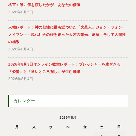
格言：誰に何を渡したかが、あなたの価値
2026年8月5日
人物レポート：神の知性に最も近づいた「火星人」ジョン・フォン・
ノイマン――現代社会の礎を創った天才の栄光、葛藤、そして人間性
の極致
2026年8月4日
2026年8月3日オンライン教室レポート：プレッシャーを凌ぎきる
『姿勢』と『良いところ探し』が生む飛躍
2026年8月4日
カレンダー
2026年8月
月
火
水
木
金
土
日