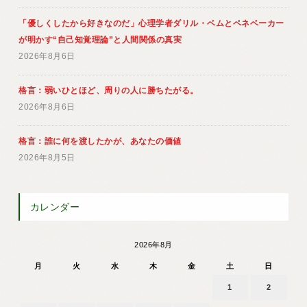
「優しくしたから好きなのだ」心理学者ダリル・ベムとペネベーカー
が明かす“自己知覚理論”と人間関係の真実
2026年8月6日
格言：弱いひとほど、周りの人に勝ちたがる。
2026年8月6日
格言：誰に何を渡したかが、あなたの価値
2026年8月5日
カレンダー
2026年8月
月
火
水
木
金
土
日
1
2