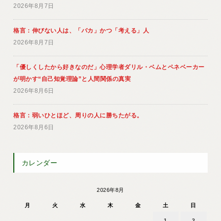
2026年8月7日
格言：伸びない人は、「バカ」かつ「考える」人
2026年8月7日
「優しくしたから好きなのだ」心理学者ダリル・ベムとペネベーカー
が明かす“自己知覚理論”と人間関係の真実
2026年8月6日
格言：弱いひとほど、周りの人に勝ちたがる。
2026年8月6日
カレンダー
2026年8月
月
火
水
木
金
土
日
1
2