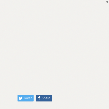
ス
Tweet
Share