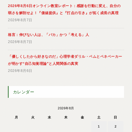
2026年8月6日オンライン教室レポート：感謝を行動に変え、自分の
弱さを解剖せよ！『価値提供』と『打点の引き』が拓く成長の真理
2026年8月7日
格言：伸びない人は、「バカ」かつ「考える」人
2026年8月7日
「優しくしたから好きなのだ」心理学者ダリル・ベムとペネベーカー
が明かす“自己知覚理論”と人間関係の真実
2026年8月6日
カレンダー
2026年8月
月
火
水
木
金
土
日
1
2