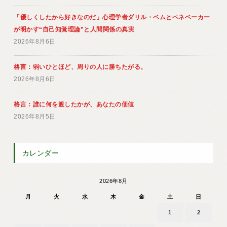
「優しくしたから好きなのだ」心理学者ダリル・ベムとペネベーカー
が明かす“自己知覚理論”と人間関係の真実
2026年8月6日
格言：弱いひとほど、周りの人に勝ちたがる。
2026年8月6日
格言：誰に何を渡したかが、あなたの価値
2026年8月5日
カレンダー
2026年8月
月
火
水
木
金
土
日
1
2