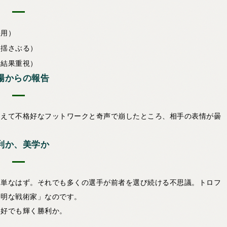
採用）
を揺さぶる）
り結果重視）
場からの報告
あえて不格好なフットワークと奇声で崩したところ、相手の表情が曇
利か、美学か
簡単なはず。それでも多くの選手が前者を選び続ける不思議。トロフ
賢明な戦術家」なのです。
格好でも輝く勝利か。