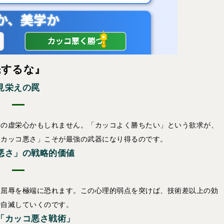
先するな』
見栄えの罠
分の虚栄心かもしれません。「カッコよく勝ちたい」という欲求が、
「カッコ悪さ」こそが最強の武器になり得るのです。
悪さ」の戦略的価値
う屈辱を極端に恐れます。この心理的弱点を突けば、技術差以上の効
で自滅していくのです。
「カッコ悪さ戦術」