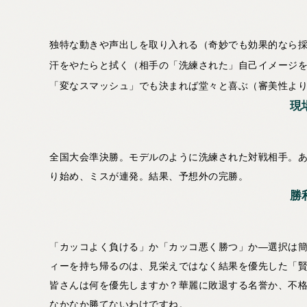
独特な動きや声出しを取り入れる（奇妙でも効果的なら
汗をやたらと拭く（相手の「洗練された」自己イメージ
「変なスマッシュ」でも決まれば堂々と喜ぶ（審美性よ
現
全国大会準決勝。モデルのように洗練された対戦相手。
り始め、ミスが連発。結果、予想外の完勝。
勝
「カッコよく負ける」か「カッコ悪く勝つ」か—選択は
ィーを持ち帰るのは、見栄えではなく結果を優先した「
皆さんは何を優先しますか？華麗に敗退する名誉か、不
なかなか勝てないわけですね。