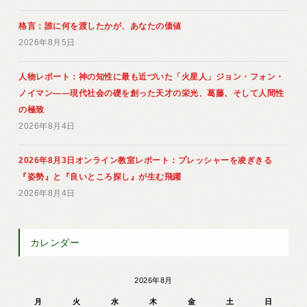
格言：誰に何を渡したかが、あなたの価値
2026年8月5日
人物レポート：神の知性に最も近づいた「火星人」ジョン・フォン・
ノイマン――現代社会の礎を創った天才の栄光、葛藤、そして人間性
の極致
2026年8月4日
2026年8月3日オンライン教室レポート：プレッシャーを凌ぎきる
『姿勢』と『良いところ探し』が生む飛躍
2026年8月4日
カレンダー
2026年8月
月
火
水
木
金
土
日