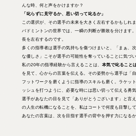
んな時、何と声をかけますか？
「叱らずに見守るか、思い切って叱るか」
この選択が、その選手の未来を大きく左右するかもしれ
バドミントンの世界では、一瞬の判断が勝敗を分けます
長を左右するのです。
多くの指導者は選手の気持ちを傷つけまいと、「まぁ、
な優しさ」こそが選手の可能性を奪っていることに気づ
私の20年の指導経験から言えることは、
本気で叱ること
を見て、心からの言葉を伝える。その姿勢から選手は「
フットワークを磨くように指導のスキルも磨く。ラケッ
ッシュを打つように、必要な時には思い切って伝える勇
選手があなたの目を見て「ありがとうございます」と言
の人生の転機になることを、私はコートで何度も目撃し
あなたの言葉は、次を目指す選手の背中を押す力になる