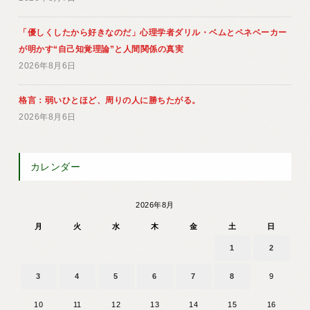
「優しくしたから好きなのだ」心理学者ダリル・ベムとペネベーカー
が明かす“自己知覚理論”と人間関係の真実
2026年8月6日
格言：弱いひとほど、周りの人に勝ちたがる。
2026年8月6日
カレンダー
2026年8月
月
火
水
木
金
土
日
1
2
3
4
5
6
7
8
9
10
11
12
13
14
15
16