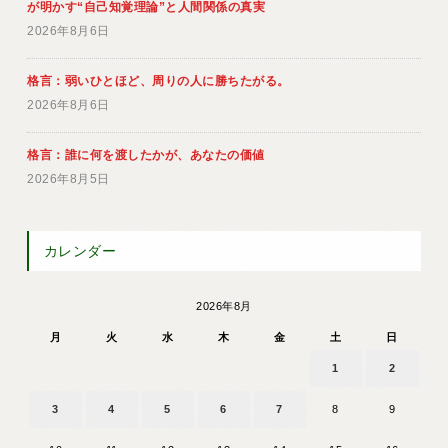
が明かす“自己知覚理論”と人間関係の真実
2026年8月6日
格言：弱いひとほど、周りの人に勝ちたがる。
2026年8月6日
格言：誰に何を渡したかが、あなたの価値
2026年8月5日
カレンダー
2026年8月
月
火
水
木
金
土
日
1
2
3
4
5
6
7
8
9