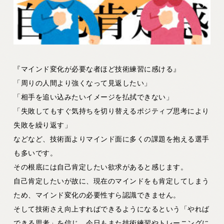
『マインド変化が必要な者ほど技術練習に感ける』
「周りの人間より強くなって見返したい」
「相手を追い込みたいイメージを払拭できない」
「失敗してもすぐ気持ちを切り替えるポジティブ思考により
失敗を繰り返す」
などなど、技術面よりマインド面に多くの課題を抱える選手
も多いです。
その根底には自己肯定したい欲求があると感じます。
自己肯定したいが故に、現在のマインドをも肯定してしまう
ため、マインド変化の必要性すら認識できません。
そして技術さえ向上すればできるようになるという「やれば
できる思考」を信じ、今日もまた技術練習やトレーニングに