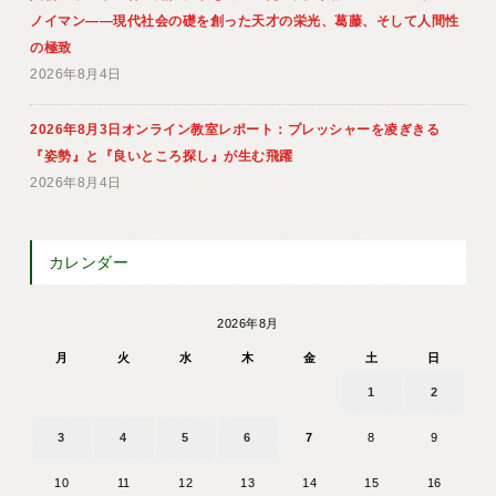
ノイマン――現代社会の礎を創った天才の栄光、葛藤、そして人間性
の極致
2026年8月4日
2026年8月3日オンライン教室レポート：プレッシャーを凌ぎきる
『姿勢』と『良いところ探し』が生む飛躍
2026年8月4日
カレンダー
2026年8月
月
火
水
木
金
土
日
1
2
3
4
5
6
7
8
9
10
11
12
13
14
15
16