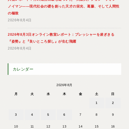
ノイマン――現代社会の礎を創った天才の栄光、葛藤、そして人間性
の極致
2026年8月4日
2026年8月3日オンライン教室レポート：プレッシャーを凌ぎきる
『姿勢』と『良いところ探し』が生む飛躍
2026年8月4日
カレンダー
2026年8月
月
火
水
木
金
土
日
1
2
3
4
5
6
7
8
9
10
11
12
13
14
15
16