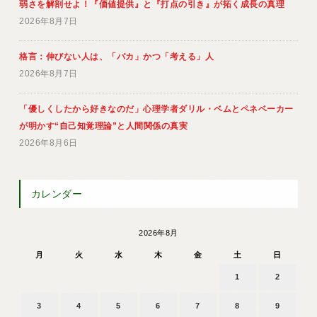
弱さを解剖せよ！『価値提供』と『打点の引き』が拓く成長の真理
2026年8月7日
格言：伸びない人は、「バカ」かつ「考える」人
2026年8月7日
「優しくしたから好きなのだ」心理学者ダリル・ベムとペネベーカー
が明かす“自己知覚理論”と人間関係の真実
2026年8月6日
カレンダー
2026年8月
月
火
水
木
金
土
日
1
2
3
4
5
6
7
8
9