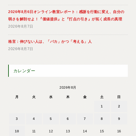
2026年8月6日オンライン教室レポート：感謝を行動に変え、自分の
弱さを解剖せよ！『価値提供』と『打点の引き』が拓く成長の真理
2026年8月7日
格言：伸びない人は、「バカ」かつ「考える」人
2026年8月7日
カレンダー
2026年8月
月
火
水
木
金
土
日
1
2
3
4
5
6
7
8
9
10
11
12
13
14
15
16