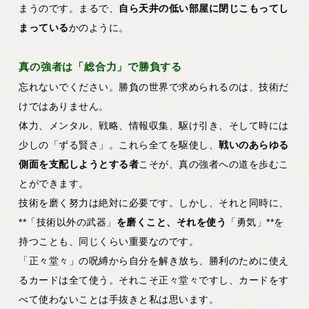
まうのです。まるで、
自ら天井の低い部屋に閉じこもってし
まっている
かのように。
真の強者は「総合力」で勝負する
忘れないでください。勝負の世界で求められるのは、技術だ
けではありません。
体力、メンタル、戦略、情報収集、駆け引き、そして時には
少しの「ずる賢さ」。これら全てを駆使し、
戦いのあらゆる
側面を支配しようとする者
こそが、真の強者への道を歩むこ
とができます。
技術を磨く努力は絶対に必要です。しかし、それと同時に、
**「技術以外の武器」
を磨くこと、それを使う
「勇気」**を
持つことも、同じくらい重要なのです。
「正々堂々」の呪縛から自分を解き放ち、勝利のために使え
るカードは全て使う。それこそ正々堂々ですし、カードをす
べて使わないことは手抜きと私は思います。