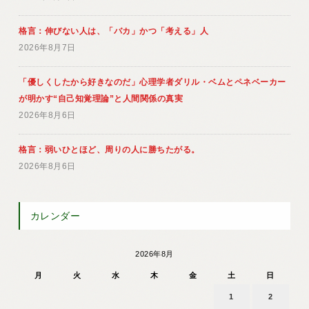
格言：伸びない人は、「バカ」かつ「考える」人
2026年8月7日
「優しくしたから好きなのだ」心理学者ダリル・ベムとペネベーカー
が明かす“自己知覚理論”と人間関係の真実
2026年8月6日
格言：弱いひとほど、周りの人に勝ちたがる。
2026年8月6日
カレンダー
2026年8月
月
火
水
木
金
土
日
1
2