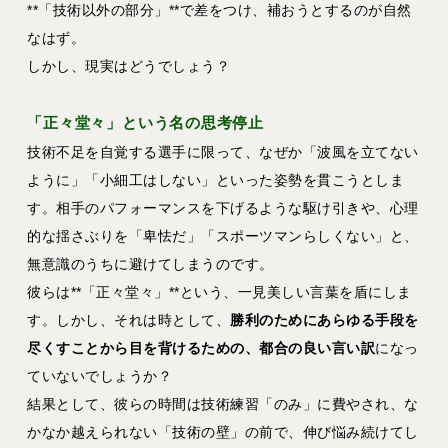
**「技術以外の部分」**で差をつけ、補おうとするのが自然
なはず。
しかし、現実はどうでしょう？
「正々堂々」という名の思考停止
技術不足を自覚する選手に限って、なぜか「波風を立てない
ように」「小細工はしない」といった姿勢を貫こうとしま
す。相手のパフォーマンスを下げるような駆け引きや、心理
的な揺さぶりを「卑怯だ」「スポーツマンらしくない」と、
無意識のうちに避けてしまうのです。
彼らは**「正々堂々」**という、一見美しい言葉を盾にしま
す。しかし、それは時として、
勝利のためにあらゆる手段を
尽くすことから目を背けるための、都合の良い言い訳
になっ
ていないでしょうか？
結果として、彼らの時間は技術練習「のみ」に費やされ、な
かなか越えられない「技術の壁」の前で、伸び悩み続けてし