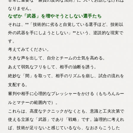
なりません。
なぜか「武器」を増やそうとしない選手たち
それは、**「技術的に劣ると自覚している選手ほど、技術以
外の武器を手にしようとしない」**という、逆説的な現実で
す。
考えてみてください。
大きな声を出して、自分とチームの士気を高める。
あえて弱気なフリをして、相手の油断を誘う。
絶妙な「間」を取って、相手のリズムを崩し、試合の流れを
支配する。
審判や相手に心理的なプレッシャーをかける（もちろんルー
ルとマナーの範囲内で）。
これらは、高度なテクニックがなくとも、意識と工夫次第で
使える立派な「武器」であり「戦略」です。論理的に考えれ
ば、技術が足りないと感じているなら、なおさらこうした