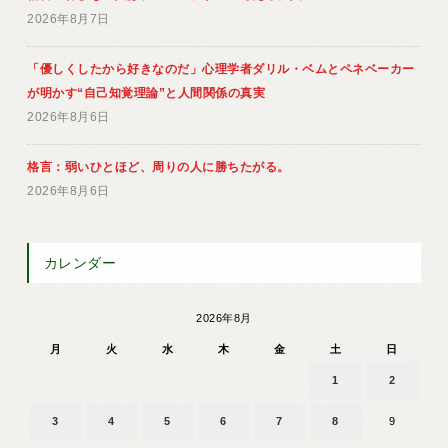
2026年8月7日
「優しくしたから好きなのだ」心理学者ダリル・ベムとペネベーカー
が明かす“自己知覚理論”と人間関係の真実
2026年8月6日
格言：弱いひとほど、周りの人に勝ちたがる。
2026年8月6日
カレンダー
2026年8月
月
火
水
木
金
土
日
1
2
3
4
5
6
7
8
9