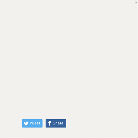
ス
Tweet
Share