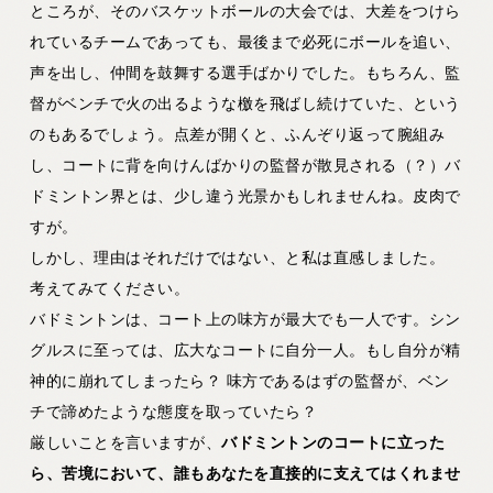
ところが、そのバスケットボールの大会では、大差をつけら
れているチームであっても、最後まで必死にボールを追い、
声を出し、仲間を鼓舞する選手ばかりでした。もちろん、監
督がベンチで火の出るような檄を飛ばし続けていた、という
のもあるでしょう。点差が開くと、ふんぞり返って腕組み
し、コートに背を向けんばかりの監督が散見される（？）バ
ドミントン界とは、少し違う光景かもしれませんね。皮肉で
すが。
しかし、理由はそれだけではない、と私は直感しました。
考えてみてください。
バドミントンは、コート上の味方が最大でも一人です。シン
グルスに至っては、広大なコートに自分一人。もし自分が精
神的に崩れてしまったら？ 味方であるはずの監督が、ベン
チで諦めたような態度を取っていたら？
厳しいことを言いますが、
バドミントンのコートに立った
ら、苦境において、誰もあなたを直接的に支えてはくれませ