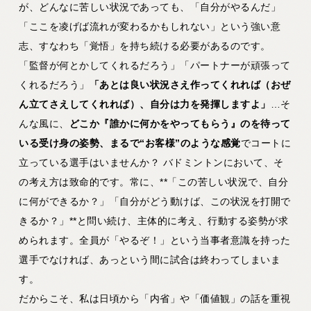
が、どんなに苦しい状況であっても、「自分がやるんだ」
「ここを凌げば流れが変わるかもしれない」という強い意
志、すなわち「覚悟」を持ち続ける必要があるのです。
「監督が何とかしてくれるだろう」「パートナーが頑張って
くれるだろう」
「あとは良い状況さえ作ってくれれば（おぜ
ん立てさえしてくれれば）、自分は力を発揮しますよ」
…そ
んな風に、
どこか『誰かに何かをやってもらう』のを待って
いる受け身の姿勢、まるで“お客様”のような感覚
でコートに
立っている選手はいませんか？ バドミントンにおいて、そ
の考え方は致命的です。常に、**「この苦しい状況で、自分
に何ができるか？」「自分がどう動けば、この状況を打開で
きるか？」**と問い続け、主体的に考え、行動する姿勢が求
められます。全員が「やるぞ！」という当事者意識を持った
選手でなければ、あっという間に試合は終わってしまいま
す。
だからこそ、私は日頃から「内省」や「価値観」の話を重視