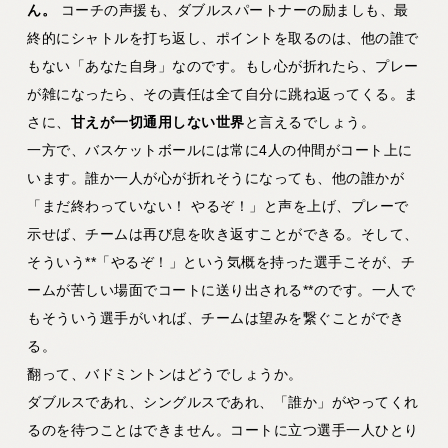
ん。
コーチの声援も、ダブルスパートナーの励ましも、最
終的にシャトルを打ち返し、ポイントを取るのは、他の誰で
もない「あなた自身」なのです。もし心が折れたら、プレー
が雑になったら、その責任は全て自分に跳ね返ってくる。ま
さに、
甘えが一切通用しない世界
と言えるでしょう。
一方で、バスケットボールには常に4人の仲間がコート上に
います。誰か一人が心が折れそうになっても、他の誰かが
「まだ終わっていない！ やるぞ！」と声を上げ、プレーで
示せば、チームは再び息を吹き返すことができる。そして、
そういう**「やるぞ！」という気概を持った選手こそが、チ
ームが苦しい場面でコートに送り出される**のです。一人で
もそういう選手がいれば、チームは望みを繋ぐことができ
る。
翻って、バドミントンはどうでしょうか。
ダブルスであれ、シングルスであれ、「誰か」がやってくれ
るのを待つことはできません。コートに立つ選手一人ひとり