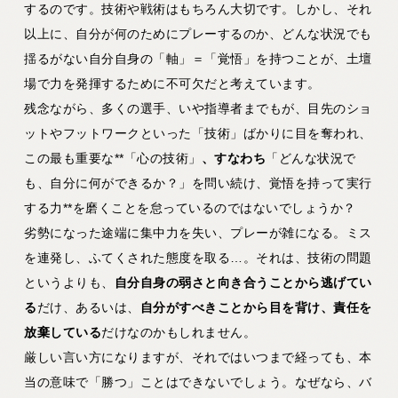
するのです。技術や戦術はもちろん大切です。しかし、それ
以上に、自分が何のためにプレーするのか、どんな状況でも
揺るがない自分自身の「軸」＝「覚悟」を持つことが、土壇
場で力を発揮するために不可欠だと考えています。
残念ながら、多くの選手、いや指導者までもが、目先のショ
ットやフットワークといった「技術」ばかりに目を奪われ、
この最も重要な**「心の技術」
、すなわち
「どんな状況で
も、自分に何ができるか？」を問い続け、覚悟を持って実行
する力**を磨くことを怠っているのではないでしょうか？
劣勢になった途端に集中力を失い、プレーが雑になる。ミス
を連発し、ふてくされた態度を取る…。それは、技術の問題
というよりも、
自分自身の弱さと向き合うことから逃げてい
る
だけ、あるいは、
自分がすべきことから目を背け、責任を
放棄している
だけなのかもしれません。
厳しい言い方になりますが、それではいつまで経っても、本
当の意味で「勝つ」ことはできないでしょう。なぜなら、バ