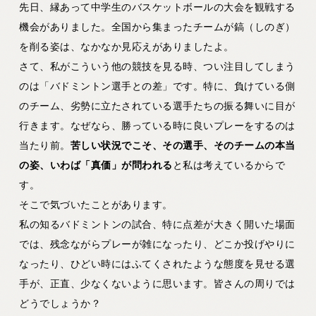
先日、縁あって中学生のバスケットボールの大会を観戦する
機会がありました。全国から集まったチームが鎬（しのぎ）
を削る姿は、なかなか見応えがありましたよ。
さて、私がこういう他の競技を見る時、つい注目してしまう
のは「バドミントン選手との差」です。特に、負けている側
のチーム、劣勢に立たされている選手たちの振る舞いに目が
行きます。なぜなら、勝っている時に良いプレーをするのは
当たり前。
苦しい状況でこそ、その選手、そのチームの本当
の姿、いわば「真価」が問われる
と私は考えているからで
す。
そこで気づいたことがあります。
私の知るバドミントンの試合、特に点差が大きく開いた場面
では、残念ながらプレーが雑になったり、どこか投げやりに
なったり、ひどい時にはふてくされたような態度を見せる選
手が、正直、少なくないように思います。皆さんの周りでは
どうでしょうか？