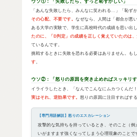
ウソ①：「失敗したら、ずっと恥ずかしい」
「あんな失敗したら、みんなに笑われる…」「恥ず
その心配、不要です。
なぜなら、人間は「都合が悪
ある大学の実験で、学生に高校時代の成績を思い出
たのに、「D判定」の成績を正しく覚えていたのは、
ているんです。
挑戦するときに失敗を恐れる必要はありません。も
す
。
ウソ②：「怒りの原因を突き止めればスッキリ
イライラしたとき、「なんでこんなにムカつくんだ
実はそれ、逆効果です。
怒りの原因に注目すればす
【専門用語解説】怒りのエスカレーション
攻撃的な気持ちを持っているとき、そのこと（例
いがますます強くなってしまう心理現象のことで