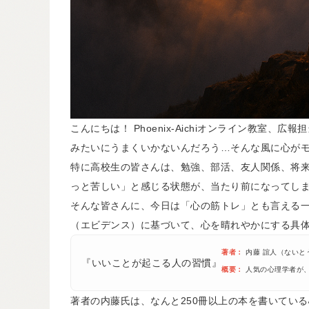
こんにちは！ Phoenix-Aichiオンライン教室
みたいにうまくいかないんだろう…そんな風に心が
特に高校生の皆さんは、勉強、部活、友人関係、将
っと苦しい」と感じる状態が、当たり前になってし
そんな皆さんに、今日は「心の筋トレ」とも言える
（エビデンス）に基づいて、心を晴れやかにする具
著者：
内藤 誼人（ないと
『いいことが起こる人の習慣』
概要：
人気の心理学者が、
著者の内藤氏は、なんと250冊以上の本を書いてい