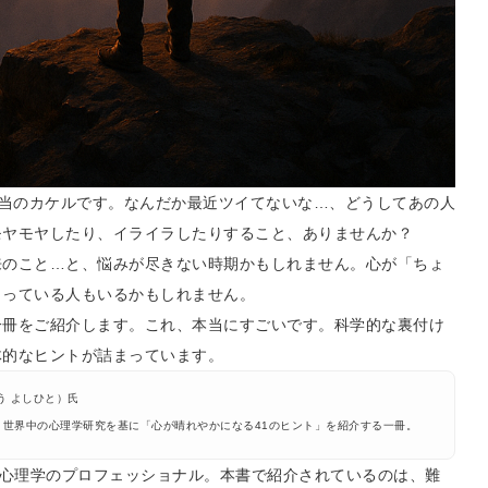
、広報担当のカケルです。なんだか最近ツイてないな…、どうしてあの人
モヤモヤしたり、イライラしたりすること、ありませんか？
来のこと…と、悩みが尽きない時期かもしれません。心が「ちょ
まっている人もいるかもしれません。
一冊をご紹介します。これ、本当にすごいです。科学的な裏付け
体的なヒントが詰まっています。
う よしひと）氏
世界中の心理学研究を基に「心が晴れやかになる41のヒント」を紹介する一冊。
る心理学のプロフェッショナル。本書で紹介されているのは、難