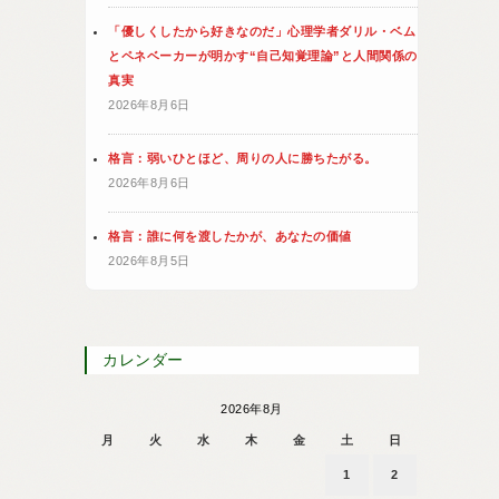
「優しくしたから好きなのだ」心理学者ダリル・ベム
とペネベーカーが明かす“自己知覚理論”と人間関係の
真実
2026年8月6日
格言：弱いひとほど、周りの人に勝ちたがる。
2026年8月6日
格言：誰に何を渡したかが、あなたの価値
2026年8月5日
カレンダー
2026年8月
月
火
水
木
金
土
日
1
2