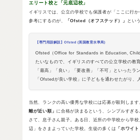
エリート校と「元底辺校」
イギリスでは、公立の学校でも保護者が「ここに行か
参考にするのが、
「Ofsted（オフステッド）」
とい
【専門用語解説】Ofsted (英国教育水準局)
Ofsted（Office for Standards in Educatio
たいなもので、イギリスのすべての公立学校の教
「最高」「良い」「要改善」「不可」といったラ
「Ofstedが良い学校」に子どもを通わせたがり
当然、ランクの高い優秀な学校には応募が殺到します
離が近い順」
に合格が決まるという、シンプルすぎる
さて、息子さん親子。ある日、近所の中学校から学校
辺」をさまよっていた学校。生徒の多くは
「ホワイト