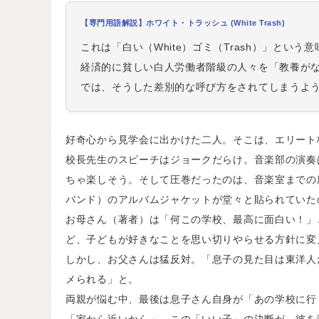
【専門用語解説】ホワイト・トラッシュ (White Trash)
これは「白い（White）ゴミ（Trash）」という
経済的に貧しい白人労働者階級の人々を「教養が
では、そうした差別的な呼び方をされてしまうよ
好奇心から見学会に出かけた二人。そこは、エリート
校長先生のスピーチはジョークだらけ。音楽部の演奏
ちゃ楽しそう。そして圧巻だったのは、音楽室までの
バンド）のアルバムジャケットが堂々と貼られていた
お母さん（著者）は「何この学校、最高に面白い！」
ど、子どもが好きなことを思い切りやらせる方針に変
しかし、お父さんは猛反対。「息子の見た目は東洋人
メられる」と。
両親が悩む中、最後は息子さん自身が「あの学校に行
「家から近いから」。この「いい子」の決断が、彼を