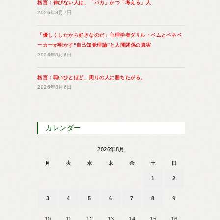
格言：伸びない人は、「バカ」かつ「考える」人
2026年8月7日
「優しくしたから好きなのだ」心理学者ダリル・ベムとペネベ
ーカーが明かす“自己知覚理論”と人間関係の真実
2026年8月6日
格言：弱いひとほど、周りの人に勝ちたがる。
2026年8月6日
カレンダー
2026年8月
月
火
水
木
金
土
日
1
2
3
4
5
6
7
8
9
10
11
12
13
14
15
16