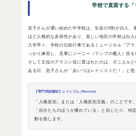
学校で直面する「
息子さんが通い始めた中学校は、生徒の9割が白人。
ほど人種的な多様性があり、貧しい地区の学校は白人
入学早々、学校の伝統行事であるミュージカル『アラ
っかり練習し、見事にジーニー（ランプの魔人）役を
そして主役のアラジン役に選ばれたのは、ダニエルと
ある日、息子さんが「あいつはレイシストだ！」と怒
【専門用語解説】レイシズム (Racism)
「人種差別」または「人種差別主義」のことです
「自分たちのほうが優れている」と信じたり、特
動を指します。