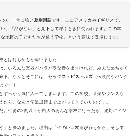
意味の、非常に強い
差別用語
です。主にアメリカやイギリスで、
ない」「品がない」と見下して呼ぶときに使われます。この本
うな地区の子どもたちが通う学校、という意味で登場します。
校とは何もかもが違いました。
は、いろんな楽器がバラバラな音を出すけれど、みんなめちゃく
廊下。なんとそこには、
セックス・ピストルズ
（伝説的なパンク
のです！
とすっかり気に入ってしまいます。この学校、音楽やダンスな
えたら、なんと学業成績まで上がってきていたのです。
だ。生徒の9割以上が白人のあんな学校に行ったら、絶対にイジ
く」と決めました。理由は「仲のいい友達が行くから」そして
激動の日々へと導きます。