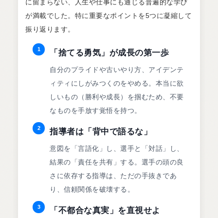
に留まらない、人生や仕事にも通じる普遍的な学び
が満載でした。特に重要なポイントを5つに凝縮して
振り返ります。
1
「捨てる勇気」が成長の第一歩
自分のプライドや古いやり方、アイデンテ
ィティにしがみつくのをやめる。本当に欲
しいもの（勝利や成長）を掴むため、不要
なものを手放す覚悟を持つ。
2
指導者は「背中で語るな」
意図を「言語化」し、選手と「対話」し、
結果の「責任を共有」する。選手の頭の良
さに依存する指導は、ただの手抜きであ
り、信頼関係を破壊する。
3
「不都合な真実」を直視せよ