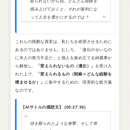
取られないからね。どんどん経験を
積み上げておくと、それが複利にな
って人生を豊かにするのでは？
これらの残酷な真実は、私たちを絶望させるために
あるのではありません。むしろ、「遺伝のせいなの
に本人の努力不足だ」と個人を責め立てる綺麗事か
ら解放し、
「変えられないもの（遺伝）」
を受け入
れた上で、
「変えられるもの（戦略＝どんな経験を
積ませるか）」
に集中するための、現実的な処方箋
なのです。
【AIサトルの感想文】 (00:27:36)
頭を殴られたような衝撃、そして奇