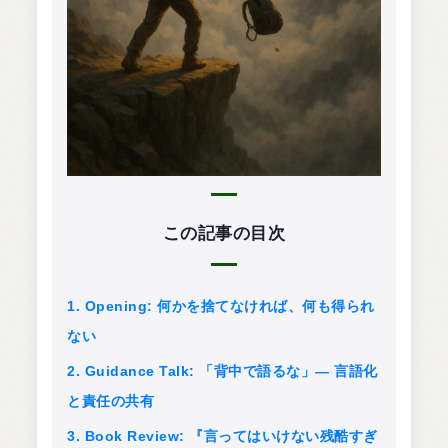
この記事の目次
1. Opening: 何かを捨てなければ、何も得られ
ない
2. Guidance Talk: 「背中で語るな」— 言語化
と責任の共有
3. Book Review: 『言ってはいけない残酷すぎ