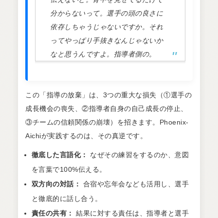
分からないって。選手の頭の良さに
依存しちゃうじゃないですか。それ
ってやっぱり手抜きなんじゃないか
なと思うんですよ。指導者側の。
この「指導の放棄」は、3つの重大な損失（①選手の
成長機会の喪失、②指導者自身の自己成長の停止、
③チームの信頼関係の崩壊）を招きます。Phoenix-
Aichiが実践するのは、その真逆です。
徹底した言語化：
なぜその練習をするのか、意図
を言葉で100%伝える。
双方向の対話：
合宿や忘年会なども活用し、選手
と徹底的に話し合う。
責任の共有：
結果に対する責任は、指導者と選手