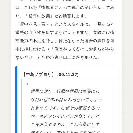
は、これを「指導者にとって都合の良い言葉」であ
り、「指導の放棄」だと断言します。
「背中を見て育て」というスタイルは、一見すると
選手の自立性を促すように見えますが、実際には指
導能力の不足を隠し、育たなかった場合の責任を選
手に押し付ける（「俺はやってるのにお前らがやら
ないだけ」）ための逃げ口上に過ぎません。
【中島ノブヨリ】 (00:11:37)
選手に対し、行動や意図は言葉にし
なければ100%は伝わらないでしょう
と思うんです。なぜその練習するの
か、今のプレイのどこが良くて、ど
こを改善するのか。これ言葉にして
伝えないと。背中を見せてるだけで