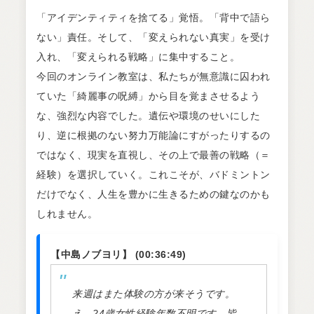
「アイデンティティを捨てる」覚悟。「背中で語ら
ない」責任。そして、「変えられない真実」を受け
入れ、「変えられる戦略」に集中すること。
今回のオンライン教室は、私たちが無意識に囚われ
ていた「綺麗事の呪縛」から目を覚まさせるよう
な、強烈な内容でした。遺伝や環境のせいにした
り、逆に根拠のない努力万能論にすがったりするの
ではなく、現実を直視し、その上で最善の戦略（＝
経験）を選択していく。これこそが、バドミントン
だけでなく、人生を豊かに生きるための鍵なのかも
しれません。
【中島ノブヨリ】 (00:36:49)
来週はまた体験の方が来そうです。
え、24歳女性経験年数不明です。皆