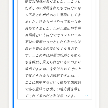
妙な安堵感がありました。…こうし
た苦しみの原因を私たちは自分の努
力不足とか根性のさに整理にしてき
ました。社会もそうやって私たちを
責めてきました。しかし遺伝や非共
有環境という自分ではコントロール
不能の要素だったとしたら私たちは
自分を責める必要がなくなるので
す。…この本は綺麗の呪縛から私た
ちを解放し変えられないものつまり
遺伝ですよね。を受け入れてその上
で変えられるもの戦略ですよね。…
ここに集中するという極めて現実的
である意味では優しい処方箋を示し
てくれてるのだと私は思います。