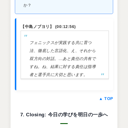
か？
【中島ノブヨリ】 (00:12:56)
フェニックスが実践する共に育つ
法、徹底した言語化、え、それから
双方向の対話。…あと責任の共有で
すね。ね、結果に対する責任は指導
者と選手共に大切と思います。
▲ TOP
7. Closing: 今日の学びを明日の一歩へ