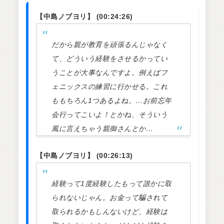
【中島ノブヨリ】 (00:24:26)
だから親が教育を頑張るんじゃなく
て、どういう経験をさせるかってい
うことが大事なんですよ。例えばフ
ェニックスの練習に行かせる。これ
ももちろん1つあるよね。…お前忘年
会行ってこいよ！とかね、そういう
風に言えちゃう親御さんとか…
【中島ノブヨリ】 (00:26:13)
経験って1度経験したもって誰かに取
られないじゃん。お金って騙されて
取られるかもしんないけど、経験は