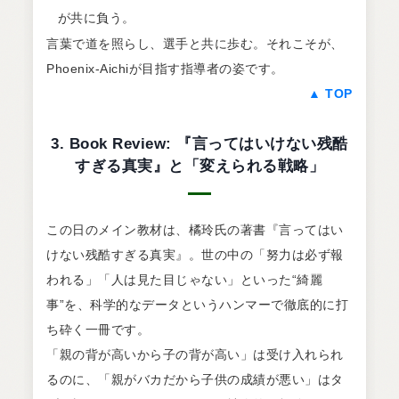
が共に負う。
言葉で道を照らし、選手と共に歩む。それこそが、
Phoenix-Aichiが目指す指導者の姿です。
▲ TOP
3. Book Review: 『言ってはいけない残酷
すぎる真実』と「変えられる戦略」
この日のメイン教材は、橘玲氏の著書『言ってはい
けない残酷すぎる真実』。世の中の「努力は必ず報
われる」「人は見た目じゃない」といった“綺麗
事”を、科学的なデータというハンマーで徹底的に打
ち砕く一冊です。
「親の背が高いから子の背が高い」は受け入れられ
るのに、「親がバカだから子供の成績が悪い」はタ