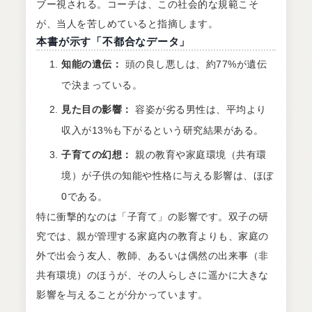
ブー視される。コーチは、この社会的な規範こそ
が、当人を苦しめていると指摘します。
本書が示す「不都合なデータ」
知能の遺伝：
頭の良し悪しは、約77%が遺伝
で決まっている。
見た目の影響：
容姿が劣る男性は、平均より
収入が13%も下がるという研究結果がある。
子育ての幻想：
親の教育や家庭環境（共有環
境）が子供の知能や性格に与える影響は、ほぼ
0である。
特に衝撃的なのは「子育て」の影響です。双子の研
究では、親が管理する家庭内の教育よりも、家庭の
外で出会う友人、教師、あるいは偶然の出来事（非
共有環境）のほうが、その人らしさに遥かに大きな
影響を与えることが分かっています。