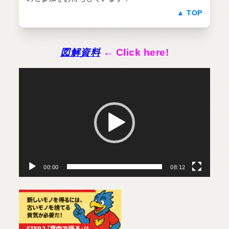
▲ TOP
図解資料
← Click here!
動
画
プ
レ
ー
ヤ
ー
00:00
08:12