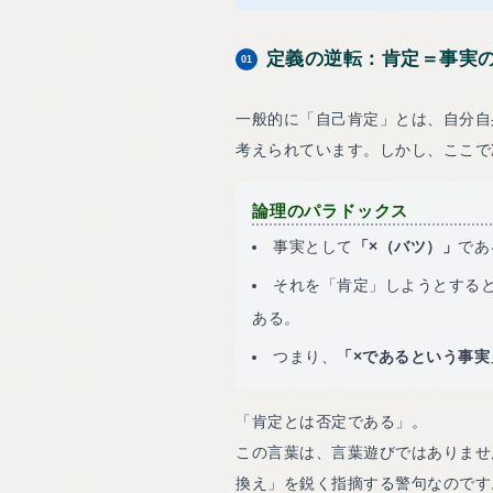
定義の逆転：肯定＝事実
01
一般的に「自己肯定」とは、自分自
考えられています。しかし、ここで
論理のパラドックス
事実として
「×（バツ）」
であ
それを「肯定」しようとする
ある。
つまり、
「×であるという事実
「肯定とは否定である」。
この言葉は、言葉遊びではありませ
換え」を鋭く指摘する警句なのです