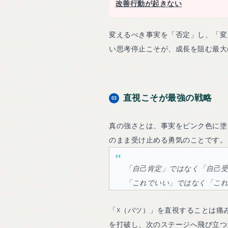
改善行動が起きない
変えるべき事実を「否定」し、「変
い思考停止こそが、成長を阻む最大
直視こそが最強の戦略
03
真の強さとは、事実をピンク色に塗
のまま受け止める勇気のことです。
「自己肯定」ではなく「自己
「これでいい」ではなく「こ
「☓（バツ）」を直視することは痛
を打破し、次のステージへ飛び立つ