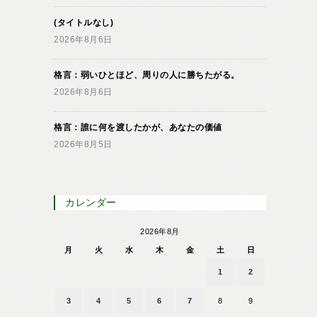
(タイトルなし)
2026年8月6日
格言：弱いひとほど、周りの人に勝ちたがる。
2026年8月6日
格言：誰に何を渡したかが、あなたの価値
2026年8月5日
カレンダー
2026年8月
月
火
水
木
金
土
日
1
2
3
4
5
6
7
8
9