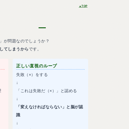
▲TOP
」が問題なのでしょうか？
してしまうから
です。
正しい直視のループ
失敗（×）をする
↓
理
「これは失敗だ（×）」と認める
↓
「変えなければならない」と脳が認
識
↓