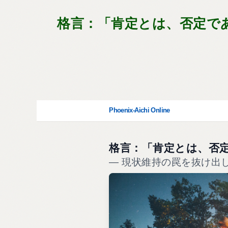
格言：「肯定とは、否定で
Phoenix-Aichi Online
格言：「肯定とは、否
― 現状維持の罠を抜け出