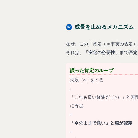
成長を止めるメカニズム
02
なぜ、この「肯定（＝事実の否定）
それは、
「変化の必要性」まで否定
誤った肯定のループ
失敗（×）をする
↓
「これも良い経験だ（○）」と無
に肯定
↓
「今のままで良い」と脳が認識
↓