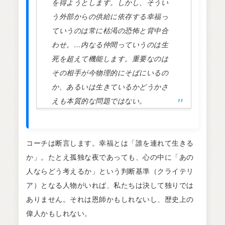
を得ようとします。しかし、そうい
う外部からの供給に依存する幸福っ
ていうのは常に枯渇の恐怖と背中合
わせ。…内なる仲間っていうのは生
死を超えて機能します。重要なのは
その相手が今物理的にそばにいるの
か、あるいは生きているかどうかさ
えも本質的な問題ではない。
コーチは断言します。幸福とは「誰を連れて生きる
か」。たとえ孤独な夜であっても、心の中に「あの
人ならどう考えるか」という判断基準（クライテリ
ア）となる人物がいれば、私たちは決して独りでは
ありません。それは恩師かもしれないし、歴史上の
偉人かもしれない。