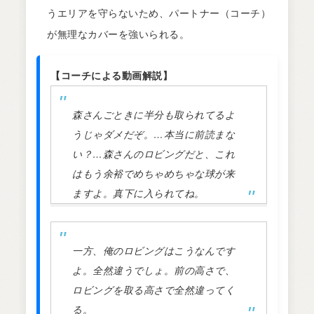
うエリアを守らないため、パートナー（コーチ）
が無理なカバーを強いられる。
【コーチによる動画解説】
森さんごときに半分も取られてるよ
うじゃダメだぞ。…本当に前読まな
い？…森さんのロビングだと、これ
はもう余裕でめちゃめちゃな球が来
ますよ。真下に入られてね。
一方、俺のロビングはこうなんです
よ。全然違うでしょ。前の高さで、
ロビングを取る高さで全然違ってく
る。