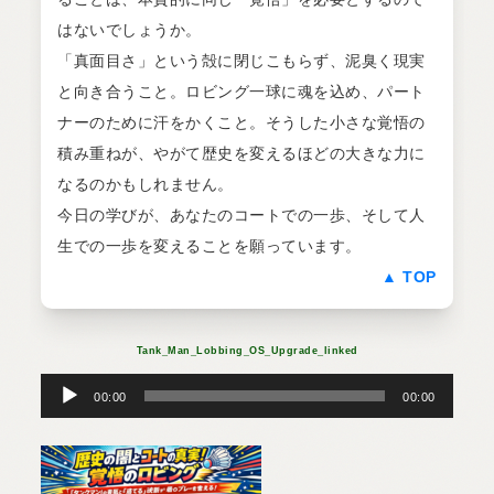
はないでしょうか。
「真面目さ」という殻に閉じこもらず、泥臭く現実
と向き合うこと。ロビング一球に魂を込め、パート
ナーのために汗をかくこと。そうした小さな覚悟の
積み重ねが、やがて歴史を変えるほどの大きな力に
なるのかもしれません。
今日の学びが、あなたのコートでの一歩、そして人
生での一歩を変えることを願っています。
▲ TOP
Tank_Man_Lobbing_OS_Upgrade_linked
音
声
プ
00:00
00:00
レ
ー
ヤ
ー