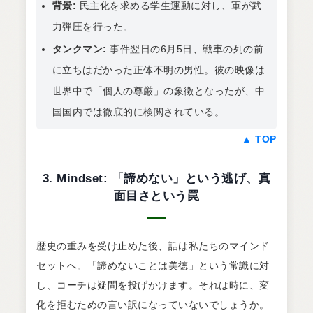
背景:
民主化を求める学生運動に対し、軍が武
力弾圧を行った。
タンクマン:
事件翌日の6月5日、戦車の列の前
に立ちはだかった正体不明の男性。彼の映像は
世界中で「個人の尊厳」の象徴となったが、中
国国内では徹底的に検閲されている。
▲ TOP
3. Mindset: 「諦めない」という逃げ、真
面目さという罠
歴史の重みを受け止めた後、話は私たちのマインド
セットへ。「諦めないことは美徳」という常識に対
し、コーチは疑問を投げかけます。それは時に、変
化を拒むための言い訳になっていないでしょうか。