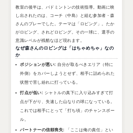
教室の後半は、バドミントンの技術指導。動画に映
し出されたのは、コーチ（中島）と組む参加者・森
さんのプレーでした。テーマは「ロビング」。たか
がロビング、されどロビング。その一球に、選手の
意識レベルが残酷なほど現れます。
なぜ森さんのロビングは「はちゃめちゃ」なの
か
ポジションが悪い:
自分が取るべきエリア（特に
外側）をカバーしようとせず、相手に詰められた
状態で苦し紛れに打っている。
打点が低い:
シャトルの真下に入り込みすぎて打
点が下がり、失速した山なりの球になっている。
これでは相手にとって「打ち頃」のチャンスボー
ル。
パートナーの信頼喪失:
「ここは俺の責任」とい