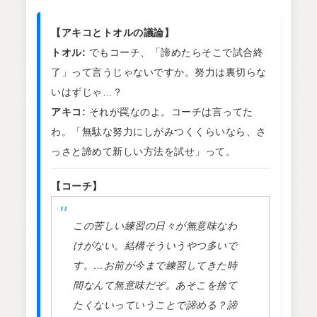
【アキコとトオルの議論】
トオル:
でもコーチ、「諦めたらそこで試合終
了」って言うじゃないですか。努力は裏切らな
いはずじゃ…？
アキコ:
それが罠なのよ。コーチは言ってた
わ。「無駄な努力にしがみつくくらいなら、さ
っさと諦めて新しい方法を試せ」って。
【コーチ】
この苦しい練習の日々が無意味なわ
けがない。結構そういうやつ多いで
す。…お前が今まで練習してきた時
間なんて無意味だぞ。あそこを捨て
たくないっていうことで諦める？諦