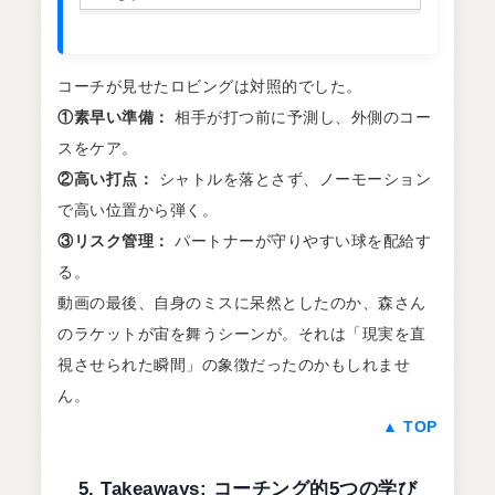
コーチが見せたロビングは対照的でした。
①素早い準備：
相手が打つ前に予測し、外側のコー
スをケア。
②高い打点：
シャトルを落とさず、ノーモーション
で高い位置から弾く。
③リスク管理：
パートナーが守りやすい球を配給す
る。
動画の最後、自身のミスに呆然としたのか、森さん
のラケットが宙を舞うシーンが。それは「現実を直
視させられた瞬間」の象徴だったのかもしれませ
ん。
▲ TOP
5. Takeaways: コーチング的5つの学び